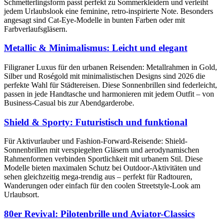
Schmetterlingsform passt perfekt zu Sommerkleidern und verleiht
jedem Urlaubslook eine feminine, retro-inspirierte Note. Besonders
angesagt sind Cat-Eye-Modelle in bunten Farben oder mit
Farbverlaufsgläsern.
Metallic & Minimalismus: Leicht und elegant
Filigraner Luxus für den urbanen Reisenden: Metallrahmen in Gold,
Silber und Roségold mit minimalistischen Designs sind 2026 die
perfekte Wahl für Städtereisen. Diese Sonnenbrillen sind federleicht,
passen in jede Handtasche und harmonieren mit jedem Outfit – von
Business-Casual bis zur Abendgarderobe.
Shield & Sporty: Futuristisch und funktional
Für Aktivurlauber und Fashion-Forward-Reisende: Shield-
Sonnenbrillen mit verspiegelten Gläsern und aerodynamischen
Rahmenformen verbinden Sportlichkeit mit urbanem Stil. Diese
Modelle bieten maximalen Schutz bei Outdoor-Aktivitäten und
sehen gleichzeitig mega-trendig aus – perfekt für Radtouren,
Wanderungen oder einfach für den coolen Streetstyle-Look am
Urlaubsort.
80er Revival: Pilotenbrille und Aviator-Classics