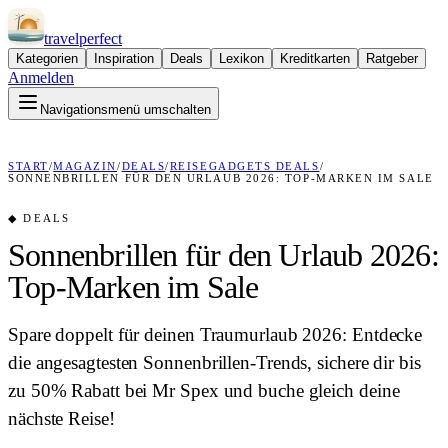
travel
perfect
Kategorien
Inspiration
Deals
Lexikon
Kreditkarten
Ratgeber
Anmelden
Navigationsmenü umschalten
START
/
MAGAZIN
/
DEALS
/
REISEGADGETS DEALS
/
SONNENBRILLEN FÜR DEN URLAUB 2026: TOP-MARKEN IM SALE
◆
DEALS
Sonnenbrillen für den Urlaub 2026:
Top-Marken im Sale
Spare doppelt für deinen Traumurlaub 2026: Entdecke
die angesagtesten Sonnenbrillen-Trends, sichere dir bis
zu 50% Rabatt bei Mr Spex und buche gleich deine
nächste Reise!