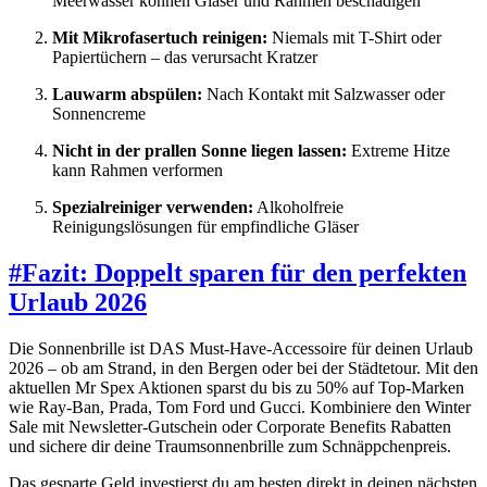
Meerwasser können Gläser und Rahmen beschädigen
Mit Mikrofasertuch reinigen:
Niemals mit T-Shirt oder
Papiertüchern – das verursacht Kratzer
Lauwarm abspülen:
Nach Kontakt mit Salzwasser oder
Sonnencreme
Nicht in der prallen Sonne liegen lassen:
Extreme Hitze
kann Rahmen verformen
Spezialreiniger verwenden:
Alkoholfreie
Reinigungslösungen für empfindliche Gläser
#
Fazit: Doppelt sparen für den perfekten
Urlaub 2026
Die Sonnenbrille ist DAS Must-Have-Accessoire für deinen Urlaub
2026 – ob am Strand, in den Bergen oder bei der Städtetour. Mit den
aktuellen Mr Spex Aktionen sparst du bis zu 50% auf Top-Marken
wie Ray-Ban, Prada, Tom Ford und Gucci. Kombiniere den Winter
Sale mit Newsletter-Gutschein oder Corporate Benefits Rabatten
und sichere dir deine Traumsonnenbrille zum Schnäppchenpreis.
Das gesparte Geld investierst du am besten direkt in deinen nächsten