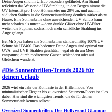
Deine Augen sind im Urlaub besonders gefährdet: Am Strand
reflektiert das Wasser die UV-Strahlung, in den Bergen nimmt die
UV-Intensität pro 1.000 Höhenmeter um 20% zu, und auch in
südlichen Städten ist die Sonneneinstrahlung deutlich stärker als zu
Hause. Eine Sonnenbrille ohne ausreichenden UV-Schutz kann
mehr schaden als nutzen – denn dunkle Gläser ohne UV-Filter
weiten die Pupillen, sodass noch mehr schädliche Strahlung ins
Auge gelangt.
Bei Mr Spex haben alle Sonnenbrillen standardmäßig 100% UV-
Schutz bis UV400. Das bedeutet: Deine Augen sind optimal vor
UVA- und UVB-Strahlen geschützt – egal ob du am Meer
entspannst, durch mediterrane Gassen schlenderst oder auf
Gletschern wanderst.
#
Die Sonnenbrillen-Trends 2026 für
deinen Urlaub
2026 wird ein Jahr der Kontraste in der Brillenmode: Von
minimalistischer Eleganz bis zu oversized Statement-Pieces ist alles
dabei. Hier sind die wichtigsten Trends, die du für deinen
Sommerurlaub kennen solltest:
Oversized Sonnenbrillen: Der Hollywood-Glamour-