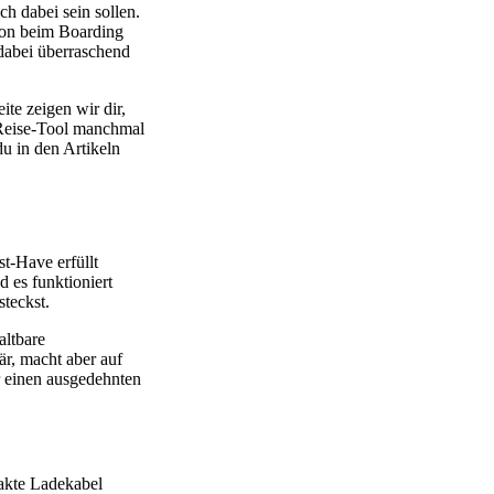
ch dabei sein sollen.
chon beim Boarding
 dabei überraschend
ite zeigen wir dir,
 Reise-Tool manchmal
du in den Artikeln
st-Have erfüllt
d es funktioniert
teckst.
altbare
är, macht aber auf
r einen ausgedehnten
akte Ladekabel