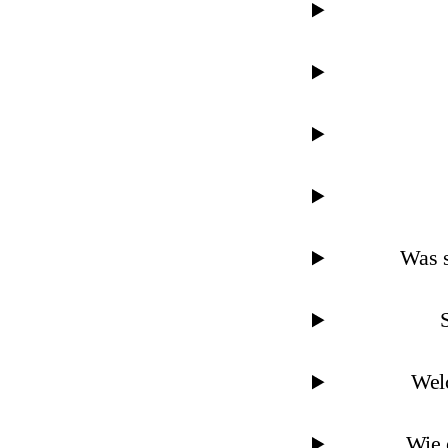
Was s
Welc
Wie 