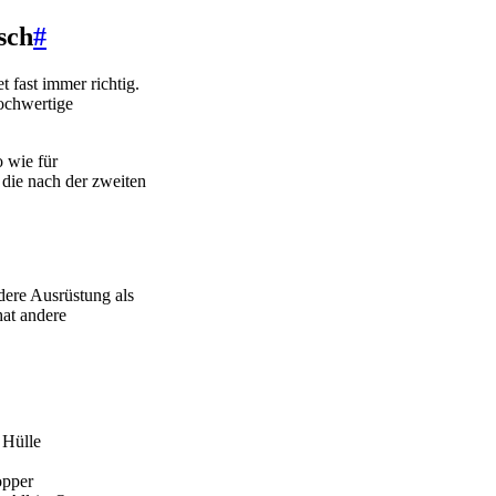
sch
#
 fast immer richtig.
hochwertige
 wie für
 die nach der zweiten
dere Ausrüstung als
hat andere
 Hülle
opper