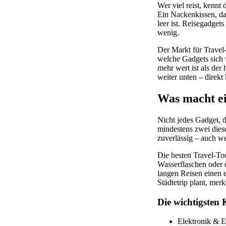
Wer viel reist, kennt
Ein Nackenkissen, das
leer ist. Reisegadget
wenig.
Der Markt für Travel-T
welche Gadgets sich 
mehr wert ist als der
weiter unten – direkt
Was macht e
Nicht jedes Gadget, d
mindestens zwei dieser
zuverlässig – auch w
Die besten Travel-Too
Wasserflaschen oder e
langen Reisen einen 
Städtetrip plant, mer
Die wichtigsten 
Elektronik & E