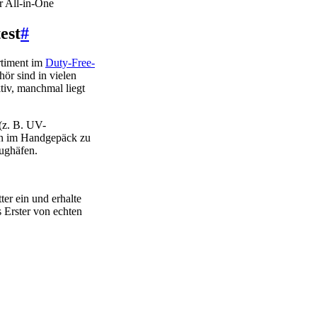
r All-in-One
est
#
rtiment im
Duty-Free-
hör sind in vielen
tiv, manchmal liegt
 (z. B. UV-
gen im Handgepäck zu
lughäfen.
er ein und erhalte
s Erster von echten