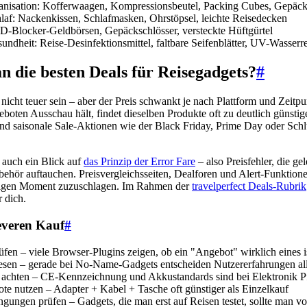
nisation: Kofferwaagen, Kompressionsbeutel, Packing Cubes, Gepäck
af: Nackenkissen, Schlafmasken, Ohrstöpsel, leichte Reisedecken
ID-Blocker-Geldbörsen, Gepäckschlösser, versteckte Hüftgürtel
ndheit: Reise-Desinfektionsmittel, faltbare Seifenblätter, UV-Wasserre
n die besten Deals für Reisegadgets?
#
icht teuer sein – aber der Preis schwankt je nach Plattform und Zeitpu
boten Ausschau hält, findet dieselben Produkte oft zu deutlich günsti
nd saisonale Sale-Aktionen wie der Black Friday, Prime Day oder Sch
 auch ein Blick auf
das Prinzip der Error Fare
– also Preisfehler, die ge
ehör auftauchen. Preisvergleichsseiten, Dealforen und Alert-Funktion
chtigen Moment zuzuschlagen. Im Rahmen der
travelperfect Deals-Rubrik
 dich.
leveren Kauf
#
rüfen – viele Browser-Plugins zeigen, ob ein "Angebot" wirklich eines i
sen – gerade bei No-Name-Gadgets entscheiden Nutzererfahrungen al
e achten – CE-Kennzeichnung und Akkustandards sind bei Elektronik Pf
e nutzen – Adapter + Kabel + Tasche oft günstiger als Einzelkauf
gungen prüfen – Gadgets, die man erst auf Reisen testet, sollte man v