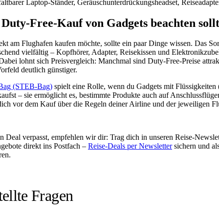
 faltbarer Laptop-Ständer, Geräuschunterdrückungsheadset, Reiseadapte
Duty-Free-Kauf von Gadgets beachten sollt
ekt am Flughafen kaufen möchte, sollte ein paar Dinge wissen. Das So
aschend vielfältig – Kopfhörer, Adapter, Reisekissen und Elektronikzube
Dabei lohnt sich Preisvergleich: Manchmal sind Duty-Free-Preise attrak
rfeld deutlich günstiger.
-Bag (STEB-Bag)
spielt eine Rolle, wenn du Gadgets mit Flüssigkeiten
 kaufst – sie ermöglicht es, bestimmte Produkte auch auf Anschlussflü
dich vor dem Kauf über die Regeln deiner Airline und der jeweiligen F
 Deal verpasst, empfehlen wir dir: Trag dich in unseren Reise-Newslett
gebote direkt ins Postfach –
Reise-Deals per Newsletter
sichern und al
ren.
tellte Fragen