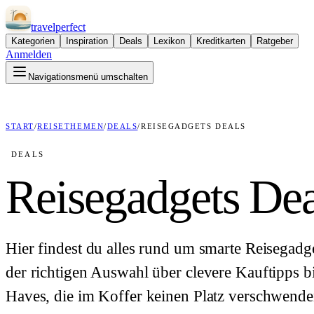
travel
perfect
Kategorien
Inspiration
Deals
Lexikon
Kreditkarten
Ratgeber
Anmelden
Navigationsmenü umschalten
START
/
REISETHEMEN
/
DEALS
/
REISEGADGETS DEALS
DEALS
Reisegadgets Dea
Hier findest du alles rund um smarte Reisegadge
der richtigen Auswahl über clevere Kauftipps b
Haves, die im Koffer keinen Platz verschwende