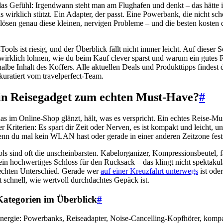
 das Gefühl: Irgendwann steht man am Flughafen und denkt – das hätte i
 wirklich stützt. Ein Adapter, der passt. Eine Powerbank, die nicht s
s lösen genau diese kleinen, nervigen Probleme – und die besten kosten
ools ist riesig, und der Überblick fällt nicht immer leicht. Auf dieser Se
wirklich lohnen, wie du beim Kauf clever sparst und warum ein gutes
 halbe Inhalt des Koffers. Alle aktuellen Deals und Produkttipps findest 
 kuratiert vom travelperfect-Team.
in Reisegadget zum echten Must-Have?
#
as im Online-Shop glänzt, hält, was es verspricht. Ein echtes Reise-Mu
 Kriterien: Es spart dir Zeit oder Nerven, es ist kompakt und leicht, un
enn du mal kein WLAN hast oder gerade in einer anderen Zeitzone fests
ls sind oft die unscheinbarsten. Kabelorganizer, Kompressionsbeutel, f
in hochwertiges Schloss für den Rucksack – das klingt nicht spektakul
echten Unterschied. Gerade wer
auf einer Kreuzfahrt unterwegs
ist ode
kt schnell, wie wertvoll durchdachtes Gepäck ist.
Kategorien im Überblick
#
nergie: Powerbanks, Reiseadapter, Noise-Cancelling-Kopfhörer, komp