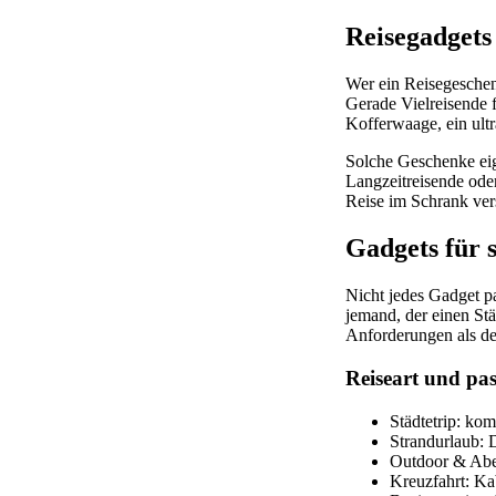
Reisegadgets
Wer ein Reisegeschenk
Gerade Vielreisende f
Kofferwaage, ein ult
Solche Geschenke eign
Langzeitreisende oder
Reise im Schrank ve
Gadgets für s
Nicht jedes Gadget pa
jemand, der einen St
Anforderungen als de
Reiseart und pa
Städtetrip: ko
Strandurlaub: 
Outdoor & Aben
Kreuzfahrt: Ka