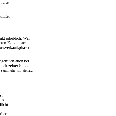
gurte
iniger
nkt erheblich. Wer
geren Konditionen.
lussverkaufsphasen
legentlich auch bei
en einzelner Shops
sammeln wir genau
st
les
licht
orher kennen