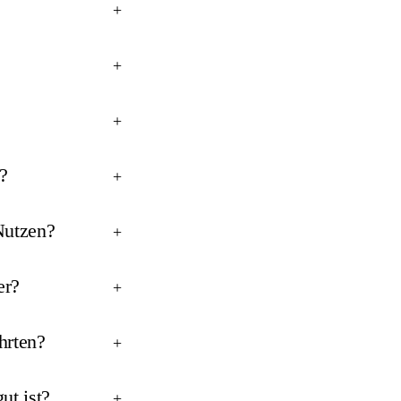
+
+
+
n?
+
Nutzen?
+
er?
+
hrten?
+
ut ist?
+