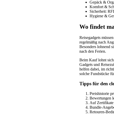
Gepäck & Orga
Komfort & Schl
Sicherheit: RF
Hygiene & Gesu
Wo findet ma
Reisegadgets müssen n
regelmäßig nach Ange
Besonders lohnend si
nach den Ferien.
Beim Kauf lohnt sich
Gadgets und Reisezub
helfen dabei, im ri
solche Fundstücke für
Tipps für den c
Preishistorie p
Bewertungen le
Auf Zertifikat
Bundle-Angebot
Retouren-Bedin