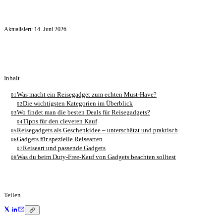
Aktualisiert:
14. Juni 2026
Inhalt
Was macht ein Reisegadget zum echten Must-Have?
01
Die wichtigsten Kategorien im Überblick
02
Wo findet man die besten Deals für Reisegadgets?
03
Tipps für den cleveren Kauf
04
Reisegadgets als Geschenkidee – unterschätzt und praktisch
05
Gadgets für spezielle Reisearten
06
Reiseart und passende Gadgets
07
Was du beim Duty-Free-Kauf von Gadgets beachten solltest
08
Teilen