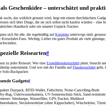
 als Geschenkidee – unterschätzt und prakti
 sucht, das wirklich genutzt wird, liegt mit einem durchdachten Gadget
reuen sich über Dinge, die sie sich selbst nicht kaufen würden – eine 
raleichtes Handtuch oder ein smarter Gepäck-Tracker.
en sich für alle, die regelmäßig auf
Kurztrips
unterwegs sind, genauso
 Kreuzfahrt-Fans. Wichtig: Lieber ein gutes Produkt als viele günstige,
rschwinden.
pezielle Reisearten
#
sst zu jeder Reiseart. Wer eine
Expeditionskreuzfahrt
plant, braucht an
ädtetrip unternimmt. Und wer mit der Familie auf
Flusskreuzfahrt
geht, 
r Solo-Backpacker.
ssende Gadgets
#
mpakter Daypack, RFID-Wallet, Faltschirm, Noise-Cancelling-Buds
Dry-Bag, Unterwasserkamera, UV-Sonnenschutz-Stick, Sand-resistente
teuer: Stirnlampe, Wasserfilter, GPS-Tracker, Multitool
binenhaken, Steckdosenleiste (ohne Kippschalter), Wäscheleine, Türst