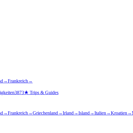
nd
→
Frankreich
→
gkeiten
3873
★
Trips & Guides
nd
→
Frankreich
→
Griechenland
→
Irland
→
Island
→
Italien
→
Kroatien
→