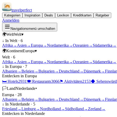
travel
perfect
Kategorien
Inspiration
Deals
Lexikon
Kreditkarten
Ratgeber
Anmelden
Navigationsmenü umschalten
🌍
Welt
Welt
▾
↓ In
Welt
·
6
Afrika
→
Asien
→
Europa
→
Nordamerika
→
Ozeanien
→
Südamerika
→
🌍
Kontinent
Europa
▾
Welt
·
6
Afrika
→
Asien
→
Europa
→
Nordamerika
→
Ozeanien
→
Südamerika
→
↓ In
Europa
·
7
Albanien
→
Belgien
→
Bulgarien
→
Deutschland
→
Dänemark
→
Finnla
Entdecken in
Europa
🛏
Hotels
2931
🍽
Restaurants
3066
⚑
Aktivitäten
2153
◆
Sehenswürdi
🏳
Land
Niederlande
▾
Europa
·
28
Albanien
→
Belgien
→
Bulgarien
→
Deutschland
→
Dänemark
→
Finnla
↓ In
Niederlande
·
5
Friesland
→
Limburg
→
Nordholland
→
Südholland
→
Zeeland
→
Entdecken in
Niederlande