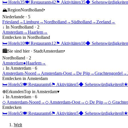
🛏
Hotels
35
🍽
Restaurants
42
⚑
Aktivitäten
35
◆
Sehenswürdigkeite
🏔
Region
Nordholland
▾
Niederlande
·
5
Friesland
→
Limburg
→
Nordholland
→
Südholland
→
Zeeland
→
↓ In
Nordholland
·
2
Amsterdam
→
Haarlem
→
Entdecken in
Nordholland
🛏
Hotels
10
🍽
Restaurants
12
⚑
Aktivitäten
10
◆
Sehenswürdigkeite
🏙
Sie sind hier ·
Stadt
Amsterdam
▾
Nordholland
·
2
Amsterdam
●
Haarlem
→
↓ In
Amsterdam
·
6
Amsterdam-Noord
→
Amsterdam-Oost
→
De Pijp
→
Grachtengordel
→
Entdecken in
Amsterdam
🛏
Hotels
5
🍽
Restaurants
6
⚑
Aktivitäten
5
◆
Sehenswürdigkeiten
8
⊕
Erkunden
Top in
Amsterdam
▾
↓ In
Amsterdam
·
6
◇
Amsterdam-Noord
→
◇
Amsterdam-Oost
→
◇
De Pijp
→
◇
Grachte
Entdecken
🛏
Hotels
5
🍽
Restaurants
6
⚑
Aktivitäten
5
◆
Sehenswürdigkeiten
8
Welt