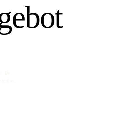
gebot
ür De
stenlos.