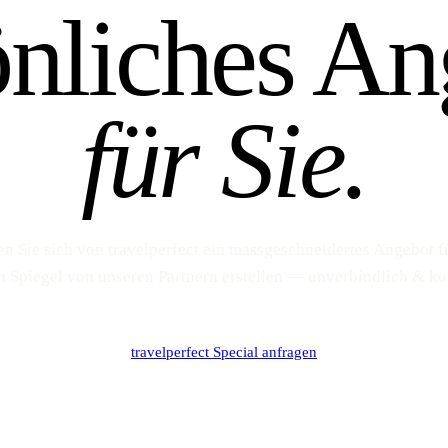
önliches An
für Sie.
en Sie sich von travelperfect ein massgeschneidertes Angebot f
n Spiegel von unseren Partnern erstellen — unverbindlich & ko
travelperfect Special anfragen