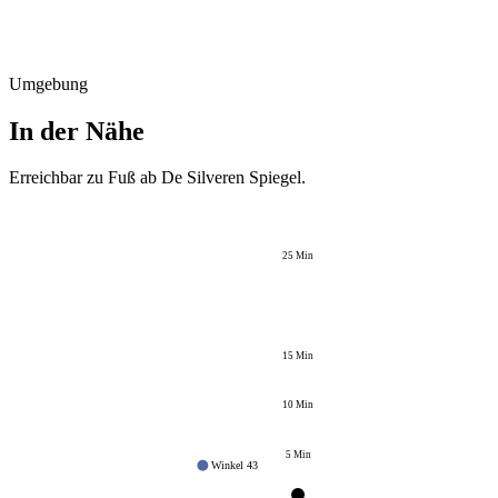
Umgebung
In der Nähe
Erreichbar zu Fuß ab
De Silveren Spiegel
.
25
Min
15
Min
10
Min
5
Min
Winkel 43