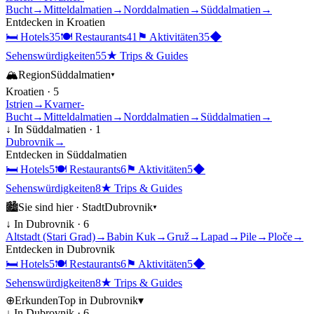
Bucht
→
Mitteldalmatien
→
Norddalmatien
→
Süddalmatien
→
Entdecken in
Kroatien
🛏
Hotels
35
🍽
Restaurants
41
⚑
Aktivitäten
35
◆
Sehenswürdigkeiten
55
★
Trips & Guides
🏔
Region
Süddalmatien
▾
Kroatien
·
5
Istrien
→
Kvarner-
Bucht
→
Mitteldalmatien
→
Norddalmatien
→
Süddalmatien
→
↓ In
Süddalmatien
·
1
Dubrovnik
→
Entdecken in
Süddalmatien
🛏
Hotels
5
🍽
Restaurants
6
⚑
Aktivitäten
5
◆
Sehenswürdigkeiten
8
★
Trips & Guides
🏙
Sie sind hier ·
Stadt
Dubrovnik
▾
↓ In
Dubrovnik
·
6
Altstadt (Stari Grad)
→
Babin Kuk
→
Gruž
→
Lapad
→
Pile
→
Ploče
→
Entdecken in
Dubrovnik
🛏
Hotels
5
🍽
Restaurants
6
⚑
Aktivitäten
5
◆
Sehenswürdigkeiten
8
★
Trips & Guides
⊕
Erkunden
Top in
Dubrovnik
▾
↓ In
Dubrovnik
·
6