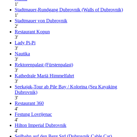
1
′
Stadtmauer-Rundgang Dubrovnik (Walls of Dubrovnik)
1
′
Stadtmauer von Dubrovnik
2
′
Restaurant Kopun
3
′
Lady Pi-Pi
3
′
Nautika
3
′
Rektorenpalast (Fürstenpalast)
3
′
Kathedrale Mariä Himmelfahrt
3
′
Seekajak-Tour ab Pile Bay / Kolorina (Sea Kayaking
Dubrovnik)
3
′
Restaurant 360
4
′
Festung Lovrijenac
4
′
Hilton Imperial Dubrovnik
4
′
Seilbahn auf den Berg Srd (Dubrovnik Cable Car)