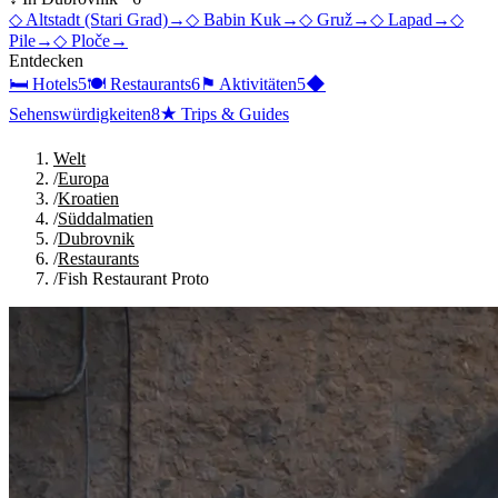
◇
Altstadt (Stari Grad)
→
◇
Babin Kuk
→
◇
Gruž
→
◇
Lapad
→
◇
Pile
→
◇
Ploče
→
Entdecken
🛏
Hotels
5
🍽
Restaurants
6
⚑
Aktivitäten
5
◆
Sehenswürdigkeiten
8
★
Trips & Guides
Welt
/
Europa
/
Kroatien
/
Süddalmatien
/
Dubrovnik
/
Restaurants
/
Fish Restaurant Proto