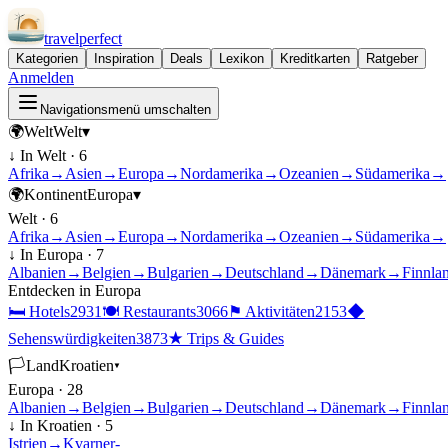
travel
perfect
Kategorien
Inspiration
Deals
Lexikon
Kreditkarten
Ratgeber
Anmelden
Navigationsmenü umschalten
🌍
Welt
Welt
▾
↓ In
Welt
·
6
Afrika
→
Asien
→
Europa
→
Nordamerika
→
Ozeanien
→
Südamerika
→
🌍
Kontinent
Europa
▾
Welt
·
6
Afrika
→
Asien
→
Europa
→
Nordamerika
→
Ozeanien
→
Südamerika
→
↓ In
Europa
·
7
Albanien
→
Belgien
→
Bulgarien
→
Deutschland
→
Dänemark
→
Finnla
Entdecken in
Europa
🛏
Hotels
2931
🍽
Restaurants
3066
⚑
Aktivitäten
2153
◆
Sehenswürdigkeiten
3873
★
Trips & Guides
🏳
Land
Kroatien
▾
Europa
·
28
Albanien
→
Belgien
→
Bulgarien
→
Deutschland
→
Dänemark
→
Finnla
↓ In
Kroatien
·
5
Istrien
→
Kvarner-