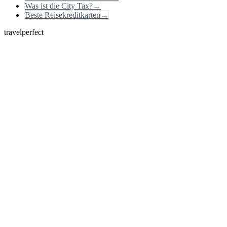
Was ist die City Tax?
→
Beste Reisekreditkarten
→
travelperfect