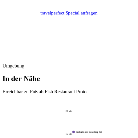
travelperfect Special anfragen
Umgebung
In der Nähe
Erreichbar zu Fuß ab
Fish Restaurant Proto
.
25
Min
Seilbahn auf den Berg Srđ
15
Min