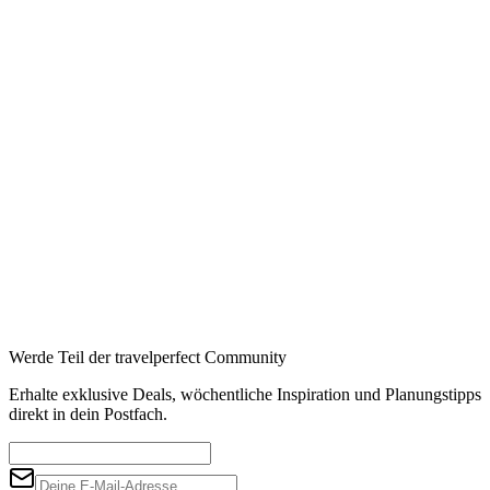
Booking
→
Expedia
→
Affiliate-Links · Preis bleibt für Sie identisch
Werde Teil der travelperfect Community
Erhalte exklusive Deals, wöchentliche Inspiration und Planungstipps
direkt in dein Postfach.