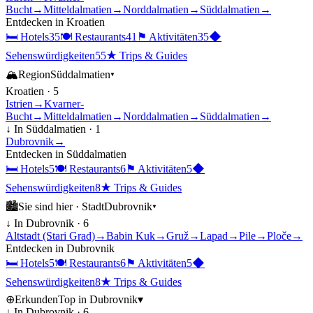
Bucht
→
Mitteldalmatien
→
Norddalmatien
→
Süddalmatien
→
Entdecken in
Kroatien
🛏
Hotels
35
🍽
Restaurants
41
⚑
Aktivitäten
35
◆
Sehenswürdigkeiten
55
★
Trips & Guides
🏔
Region
Süddalmatien
▾
Kroatien
·
5
Istrien
→
Kvarner-
Bucht
→
Mitteldalmatien
→
Norddalmatien
→
Süddalmatien
→
↓ In
Süddalmatien
·
1
Dubrovnik
→
Entdecken in
Süddalmatien
🛏
Hotels
5
🍽
Restaurants
6
⚑
Aktivitäten
5
◆
Sehenswürdigkeiten
8
★
Trips & Guides
🏙
Sie sind hier ·
Stadt
Dubrovnik
▾
↓ In
Dubrovnik
·
6
Altstadt (Stari Grad)
→
Babin Kuk
→
Gruž
→
Lapad
→
Pile
→
Ploče
→
Entdecken in
Dubrovnik
🛏
Hotels
5
🍽
Restaurants
6
⚑
Aktivitäten
5
◆
Sehenswürdigkeiten
8
★
Trips & Guides
⊕
Erkunden
Top in
Dubrovnik
▾
↓ In
Dubrovnik
·
6