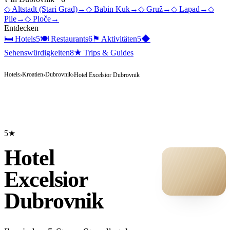
◇
Altstadt (Stari Grad)
→
◇
Babin Kuk
→
◇
Gruž
→
◇
Lapad
→
◇
Pile
→
◇
Ploče
→
Entdecken
🛏
Hotels
5
🍽
Restaurants
6
⚑
Aktivitäten
5
◆
Sehenswürdigkeiten
8
★
Trips & Guides
Hotels
Kroatien
Dubrovnik
›
›
›
Hotel Excelsior Dubrovnik
5★
Hotel
Excelsior
Dubrovnik
HOTEL ·
COVER