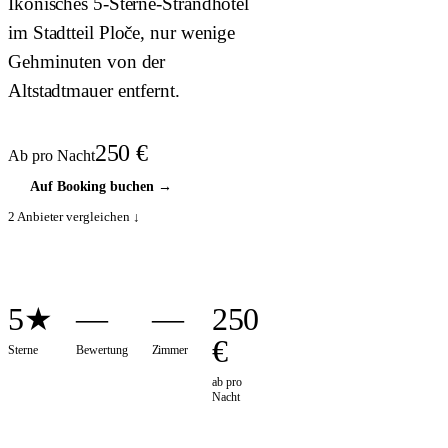
Ikonisches 5-Sterne-Strandhotel
im Stadtteil Ploče, nur wenige
Gehminuten von der
Altstadtmauer entfernt.
250
€
Ab pro Nacht
Auf Booking buchen
→
2
Anbieter vergleichen ↓
5★
—
—
250
€
Sterne
Bewertung
Zimmer
ab pro
Nacht