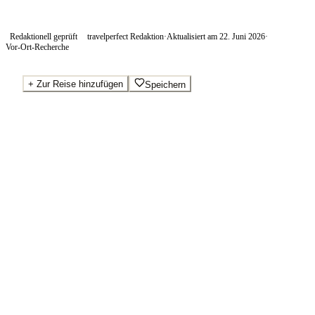
Redaktionell geprüft
travelperfect Redaktion
·
Aktualisiert am
22. Juni 2026
·
Vor-Ort-Recherche
+
Zur Reise hinzufügen
Speichern
Beste Preise · Anbieter vergleichen
Ab pro Nacht
250
€
Wo Sie buchen.
Booking.com