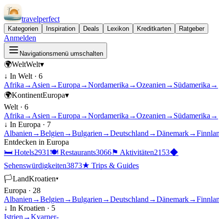
travel
perfect
Kategorien
Inspiration
Deals
Lexikon
Kreditkarten
Ratgeber
Anmelden
Navigationsmenü umschalten
🌍
Welt
Welt
▾
↓ In
Welt
·
6
Afrika
→
Asien
→
Europa
→
Nordamerika
→
Ozeanien
→
Südamerika
→
🌍
Kontinent
Europa
▾
Welt
·
6
Afrika
→
Asien
→
Europa
→
Nordamerika
→
Ozeanien
→
Südamerika
→
↓ In
Europa
·
7
Albanien
→
Belgien
→
Bulgarien
→
Deutschland
→
Dänemark
→
Finnla
Entdecken in
Europa
🛏
Hotels
2931
🍽
Restaurants
3066
⚑
Aktivitäten
2153
◆
Sehenswürdigkeiten
3873
★
Trips & Guides
🏳
Land
Kroatien
▾
Europa
·
28
Albanien
→
Belgien
→
Bulgarien
→
Deutschland
→
Dänemark
→
Finnla
↓ In
Kroatien
·
5
Istrien
→
Kvarner-