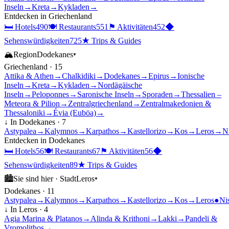
Inseln
→
Kreta
→
Kykladen
→
Entdecken in
Griechenland
🛏
Hotels
490
🍽
Restaurants
551
⚑
Aktivitäten
452
◆
Sehenswürdigkeiten
725
★
Trips & Guides
🏔
Region
Dodekanes
▾
Griechenland
·
15
Attika & Athen
→
Chalkidiki
→
Dodekanes
→
Epirus
→
Ionische
Inseln
→
Kreta
→
Kykladen
→
Nordägäische
Inseln
→
Peloponnes
→
Saronische Inseln
→
Sporaden
→
Thessalien –
Meteora & Pilion
→
Zentralgriechenland
→
Zentralmakedonien &
Thessaloniki
→
Évia (Euböa)
→
↓ In
Dodekanes
·
7
Astypalea
→
Kalymnos
→
Karpathos
→
Kastellorizo
→
Kos
→
Leros
→
N
Entdecken in
Dodekanes
🛏
Hotels
56
🍽
Restaurants
67
⚑
Aktivitäten
56
◆
Sehenswürdigkeiten
89
★
Trips & Guides
🏙
Sie sind hier ·
Stadt
Leros
▾
Dodekanes
·
11
Astypalea
→
Kalymnos
→
Karpathos
→
Kastellorizo
→
Kos
→
Leros
●
Ni
↓ In
Leros
·
4
Agia Marina & Platanos
→
Alinda & Krithoni
→
Lakki
→
Pandeli &
Vromolithos
→