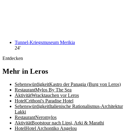
Tunnel-Kriegsmuseum Merikia
24
′
Entdecken
Mehr in Leros
Sehenswürdigkeit
Kastro der Panagia (Burg von Leros)
Restaurant
Mylos By The Sea
Aktivität
Wracktauchen vor Leros
Hotel
Crithoni's Paradise Hotel
Sehenswürdigkeit
Italienische Rationalismus-Architektur
Lakki
Restaurant
Neromylos
Aktivität
Bootstour nach Lipsi, Arki & Marathi
Hotel
Hotel Archontiko Angelou