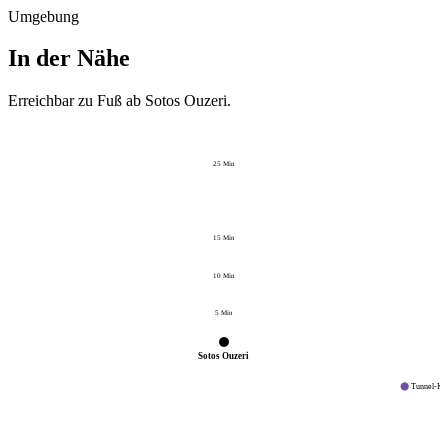
Umgebung
In der Nähe
Erreichbar zu Fuß ab
Sotos Ouzeri
.
25
Min
15
Min
10
Min
5
Min
Sotos Ouzeri
Tunnel-Kr