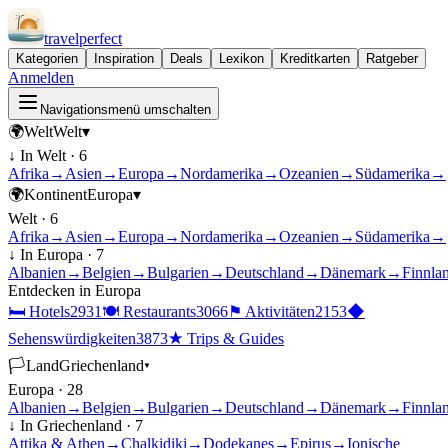
travel
perfect
Kategorien
Inspiration
Deals
Lexikon
Kreditkarten
Ratgeber
Anmelden
Navigationsmenü umschalten
🌍
Welt
Welt
▾
↓ In
Welt
·
6
Afrika
→
Asien
→
Europa
→
Nordamerika
→
Ozeanien
→
Südamerika
→
🌍
Kontinent
Europa
▾
Welt
·
6
Afrika
→
Asien
→
Europa
→
Nordamerika
→
Ozeanien
→
Südamerika
→
↓ In
Europa
·
7
Albanien
→
Belgien
→
Bulgarien
→
Deutschland
→
Dänemark
→
Finnla
Entdecken in
Europa
🛏
Hotels
2931
🍽
Restaurants
3066
⚑
Aktivitäten
2153
◆
Sehenswürdigkeiten
3873
★
Trips & Guides
🏳
Land
Griechenland
▾
Europa
·
28
Albanien
→
Belgien
→
Bulgarien
→
Deutschland
→
Dänemark
→
Finnla
↓ In
Griechenland
·
7
Attika & Athen
→
Chalkidiki
→
Dodekanes
→
Epirus
→
Ionische