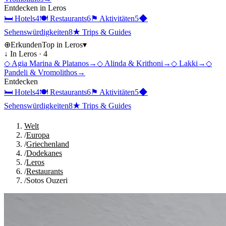
Entdecken in
Leros
🛏
Hotels
4
🍽
Restaurants
6
⚑
Aktivitäten
5
◆
Sehenswürdigkeiten
8
★
Trips & Guides
⊕
Erkunden
Top in
Leros
▾
↓ In
Leros
·
4
◇
Agia Marina & Platanos
→
◇
Alinda & Krithoni
→
◇
Lakki
→
◇
Pandeli & Vromolithos
→
Entdecken
🛏
Hotels
4
🍽
Restaurants
6
⚑
Aktivitäten
5
◆
Sehenswürdigkeiten
8
★
Trips & Guides
Welt
/
Europa
/
Griechenland
/
Dodekanes
/
Leros
/
Restaurants
/
Sotos Ouzeri