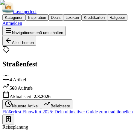
travel
perfect
Kategorien
Inspiration
Deals
Lexikon
Kreditkarten
Ratgeber
Anmelden
Navigationsmenü umschalten
Alle Themen
Straßenfest
4
Artikel
568
Aufrufe
Aktualisiert:
2.8.2026
Neueste Artikel
Beliebteste
Flößerfest Finowfurt 2025: Dein ultimativer Guide zum traditionell
Reiseplanung