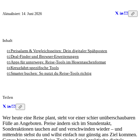
Aktualisiert:
14. Juni 2026
Inhalt
Preisalarm & Vergleichsseiten: Dein digitaler Spähposten
01
Deal-Finder und Browser-Erweiterungen
02
Apps für unterwegs: Reise-Tools im Hosentaschenformat
03
Kreuzfahrt-spezifische Tools
04
Smarter buchen: So nutzt du Reise-Tools richtig
05
Teilen
Wer heute eine Reise plant, steht vor einer schier unüberschaubaren
Fülle an Angeboten. Preise ändern sich im Stundentakt,
Sonderaktionen tauchen auf und verschwinden wieder – und
mittendrin stehst du und willst einfach nur günstig ans Ziel kommen.