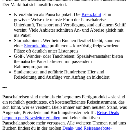
Der Markt hat sich ausdifferenziert:
Kreuzfahrten als Pauschalpaket: Die
Kreuzfahrt
ist in
gewisser Weise die reinste Form der Pauschalreise –
Unterkunft, Transport und Verpflegung sind auf einem Schiff
vereint. Viele Anbieter schnüren An- und Abreise gleich mit
ins Paket.
Stornokabinen: Wer beim Buchen flexibel bleibt, kann von
einer
Stornokabine
profitieren – kurzfristig freigewordene
Plätze oft deutlich unter Listenpreis.
Golf-, Wander- oder Tauchreisen: Spezialveranstalter bieten
thematische Pauschalreisen mit passendem
Rahmenprogramm.
Studienreisen und geführte Rundreisen: Hier sind
Reiseleitung und Ausflüge von Anfang an inkludiert.
---
Pauschalreisen sind mehr als ein bequemes Fertigprodukt – sie sind
ein rechtlich geschütztes, oft kosteneffizientes Reiseinstrument, das
sich lohnt, wer es versteht. Bleib immer auf dem neusten Stand, was
Angebote, Preisalerts und Buchungsfenster betrifft:
Reise-Deals
bequem per Newsletter erhalten
und keine attraktiven
Pauschalangebote mehr verpassen. Alle weiteren Themen rund ums
Buchen findest du in der großen
Deals- und Reiseangebote-