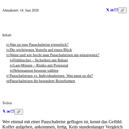
Aktualisiert:
14. Juni 2026
Inhalt
Was ist eine Pauschalreise eigentlich?
01
Die wichtigsten Vorteile auf einen Blick
02
Wann und wie bucht man Pauschalreisen am günstigsten?
03
Frühbucher – Sicherheit mit Rabatt
04
Last-Minute – Risiko mit Potenzial
05
Nebensaison bewusst wählen
06
Pauschalreisen vs. Individualreisen: Was passt zu dir?
07
Pauschalreisen für besondere Reiseformen
08
Teilen
Wer einmal mit einer Pauschalreise geflogen ist, kennt das Gefühl:
Koffer aufgeben, ankommen, fertig. Kein stundenlanger Vergleich