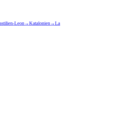
stilien-Leon
→
Katalonien
→
La