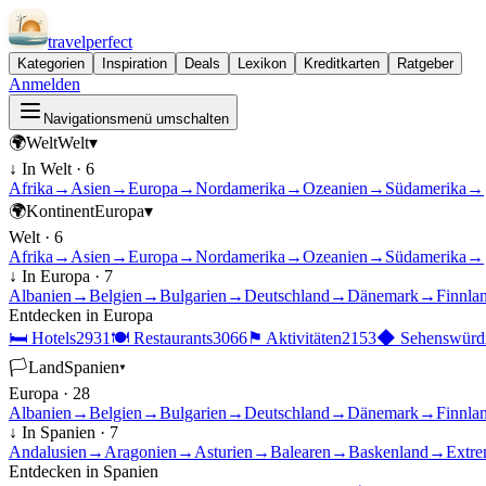
travel
perfect
Kategorien
Inspiration
Deals
Lexikon
Kreditkarten
Ratgeber
Anmelden
Navigationsmenü umschalten
🌍
Welt
Welt
▾
↓ In
Welt
·
6
Afrika
→
Asien
→
Europa
→
Nordamerika
→
Ozeanien
→
Südamerika
→
🌍
Kontinent
Europa
▾
Welt
·
6
Afrika
→
Asien
→
Europa
→
Nordamerika
→
Ozeanien
→
Südamerika
→
↓ In
Europa
·
7
Albanien
→
Belgien
→
Bulgarien
→
Deutschland
→
Dänemark
→
Finnla
Entdecken in
Europa
🛏
Hotels
2931
🍽
Restaurants
3066
⚑
Aktivitäten
2153
◆
Sehenswürdi
🏳
Land
Spanien
▾
Europa
·
28
Albanien
→
Belgien
→
Bulgarien
→
Deutschland
→
Dänemark
→
Finnla
↓ In
Spanien
·
7
Andalusien
→
Aragonien
→
Asturien
→
Balearen
→
Baskenland
→
Extre
Entdecken in
Spanien