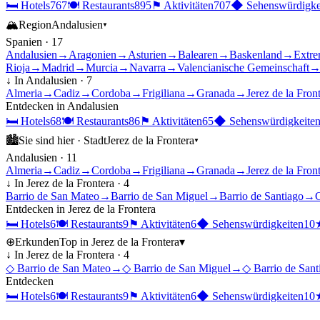
🛏
Hotels
767
🍽
Restaurants
895
⚑
Aktivitäten
707
◆
Sehenswürdigke
🏔
Region
Andalusien
▾
Spanien
·
17
Andalusien
→
Aragonien
→
Asturien
→
Balearen
→
Baskenland
→
Extre
Rioja
→
Madrid
→
Murcia
→
Navarra
→
Valencianische Gemeinschaft
↓ In
Andalusien
·
7
Almeria
→
Cadiz
→
Cordoba
→
Frigiliana
→
Granada
→
Jerez de la Fron
Entdecken in
Andalusien
🛏
Hotels
68
🍽
Restaurants
86
⚑
Aktivitäten
65
◆
Sehenswürdigkeite
🏙
Sie sind hier ·
Stadt
Jerez de la Frontera
▾
Andalusien
·
11
Almeria
→
Cadiz
→
Cordoba
→
Frigiliana
→
Granada
→
Jerez de la Fron
↓ In
Jerez de la Frontera
·
4
Barrio de San Mateo
→
Barrio de San Miguel
→
Barrio de Santiago
→
C
Entdecken in
Jerez de la Frontera
🛏
Hotels
6
🍽
Restaurants
9
⚑
Aktivitäten
6
◆
Sehenswürdigkeiten
10
⊕
Erkunden
Top in
Jerez de la Frontera
▾
↓ In
Jerez de la Frontera
·
4
◇
Barrio de San Mateo
→
◇
Barrio de San Miguel
→
◇
Barrio de Sant
Entdecken
🛏
Hotels
6
🍽
Restaurants
9
⚑
Aktivitäten
6
◆
Sehenswürdigkeiten
10