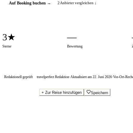
2
Anbieter vergleichen ↓
Auf Booking buchen
→
3★
—
Sterne
Bewertung
Redaktionell geprüft
travelperfect Redaktion
·
Aktualisiert am
22. Juni 2026
·
Vor-Ort-Rech
+
Zur Reise hinzufügen
Speichern