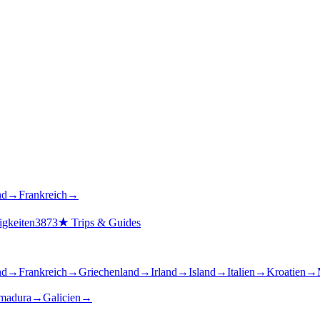
nd
→
Frankreich
→
gkeiten
3873
★
Trips & Guides
nd
→
Frankreich
→
Griechenland
→
Irland
→
Island
→
Italien
→
Kroatien
→
madura
→
Galicien
→