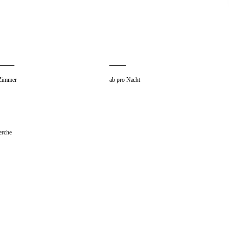
—
—
Zimmer
ab pro Nacht
erche