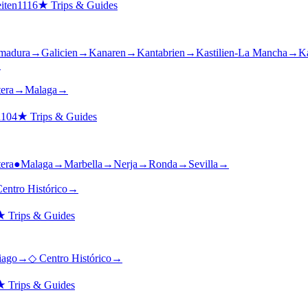
iten
1116
★
Trips & Guides
madura
→
Galicien
→
Kanaren
→
Kantabrien
→
Kastilien-La Mancha
→
Ka
→
tera
→
Malaga
→
n
104
★
Trips & Guides
tera
●
Malaga
→
Marbella
→
Nerja
→
Ronda
→
Sevilla
→
entro Histórico
→
★
Trips & Guides
iago
→
◇
Centro Histórico
→
★
Trips & Guides