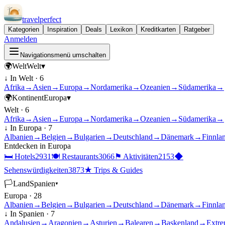
travel
perfect
Kategorien
Inspiration
Deals
Lexikon
Kreditkarten
Ratgeber
Anmelden
Navigationsmenü umschalten
🌍
Welt
Welt
▾
↓ In
Welt
·
6
Afrika
→
Asien
→
Europa
→
Nordamerika
→
Ozeanien
→
Südamerika
→
🌍
Kontinent
Europa
▾
Welt
·
6
Afrika
→
Asien
→
Europa
→
Nordamerika
→
Ozeanien
→
Südamerika
→
↓ In
Europa
·
7
Albanien
→
Belgien
→
Bulgarien
→
Deutschland
→
Dänemark
→
Finnla
Entdecken in
Europa
🛏
Hotels
2931
🍽
Restaurants
3066
⚑
Aktivitäten
2153
◆
Sehenswürdigkeiten
3873
★
Trips & Guides
🏳
Land
Spanien
▾
Europa
·
28
Albanien
→
Belgien
→
Bulgarien
→
Deutschland
→
Dänemark
→
Finnla
↓ In
Spanien
·
7
Andalusien
→
Aragonien
→
Asturien
→
Balearen
→
Baskenland
→
Extre