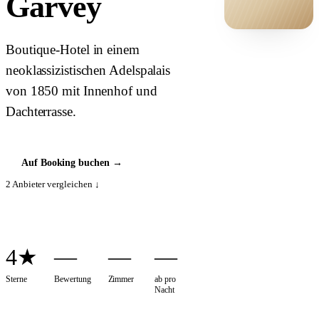
Garvey
HOTEL ·
Boutique-Hotel in einem
COVER
neoklassizistischen Adelspalais
von 1850 mit Innenhof und
Dachterrasse.
Auf Booking buchen
→
2
Anbieter vergleichen ↓
4★
—
—
—
Sterne
Bewertung
Zimmer
ab pro
Nacht