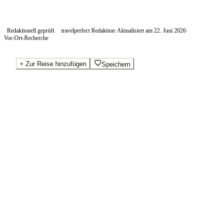
Redaktionell geprüft
travelperfect Redaktion
·
Aktualisiert am
22. Juni 2026
·
Vor-Ort-Recherche
+
Zur Reise hinzufügen
Speichern
Beste Preise · Anbieter vergleichen
Wo Sie buchen.
Booking.com