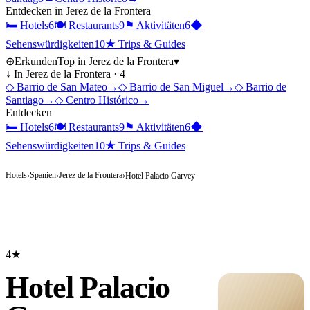
Entdecken in
Jerez de la Frontera
🛏
Hotels
6
🍽
Restaurants
9
⚑
Aktivitäten
6
◆
Sehenswürdigkeiten
10
★
Trips & Guides
⊕
Erkunden
Top in
Jerez de la Frontera
▾
↓ In
Jerez de la Frontera
·
4
◇
Barrio de San Mateo
→
◇
Barrio de San Miguel
→
◇
Barrio de
Santiago
→
◇
Centro Histórico
→
Entdecken
🛏
Hotels
6
🍽
Restaurants
9
⚑
Aktivitäten
6
◆
Sehenswürdigkeiten
10
★
Trips & Guides
Hotels
Spanien
Jerez de la Frontera
›
›
›
Hotel Palacio Garvey
4★
Hotel Palacio