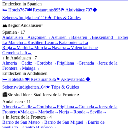
Entdecken in
Spanien
🛏
Hotels
767
🍽
Restaurants
895
⚑
Aktivitäten
707
◆
Sehenswürdigkeiten
1116
★
Trips & Guides
🏔
Region
Andalusien
▾
Spanien
·
17
Andalusien
→
Aragonien
→
Asturien
→
Balearen
→
Baskenland
→
Extre
La Mancha
→
Kastilien-Leon
→
Katalonien
→
La
Rioja
→
Madrid
→
Murcia
→
Navarra
→
Valencianische
Gemeinschaft
→
↓ In
Andalusien
·
7
Almeria
→
Cadiz
→
Cordoba
→
Frigiliana
→
Granada
→
Jerez de la
Frontera
→
Malaga
→
Entdecken in
Andalusien
🛏
Hotels
68
🍽
Restaurants
86
⚑
Aktivitäten
65
◆
Sehenswürdigkeiten
104
★
Trips & Guides
🏙
Sie sind hier ·
Stadt
Jerez de la Frontera
▾
Andalusien
·
11
Almeria
→
Cadiz
→
Cordoba
→
Frigiliana
→
Granada
→
Jerez de la
Frontera
●
Malaga
→
Marbella
→
Nerja
→
Ronda
→
Sevilla
→
↓ In
Jerez de la Frontera
·
4
Barrio de San Mateo
→
Barrio de San Miguel
→
Barrio de
Santiago
→
Centro Histórico
→