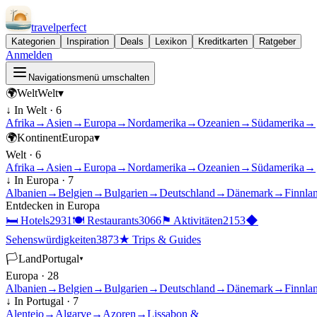
travel
perfect
Kategorien
Inspiration
Deals
Lexikon
Kreditkarten
Ratgeber
Anmelden
Navigationsmenü umschalten
🌍
Welt
Welt
▾
↓ In
Welt
·
6
Afrika
→
Asien
→
Europa
→
Nordamerika
→
Ozeanien
→
Südamerika
→
🌍
Kontinent
Europa
▾
Welt
·
6
Afrika
→
Asien
→
Europa
→
Nordamerika
→
Ozeanien
→
Südamerika
→
↓ In
Europa
·
7
Albanien
→
Belgien
→
Bulgarien
→
Deutschland
→
Dänemark
→
Finnla
Entdecken in
Europa
🛏
Hotels
2931
🍽
Restaurants
3066
⚑
Aktivitäten
2153
◆
Sehenswürdigkeiten
3873
★
Trips & Guides
🏳
Land
Portugal
▾
Europa
·
28
Albanien
→
Belgien
→
Bulgarien
→
Deutschland
→
Dänemark
→
Finnla
↓ In
Portugal
·
7
Alentejo
→
Algarve
→
Azoren
→
Lissabon &