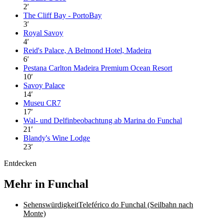
2
′
The Cliff Bay - PortoBay
3
′
Royal Savoy
4
′
Reid's Palace, A Belmond Hotel, Madeira
6
′
Pestana Carlton Madeira Premium Ocean Resort
10
′
Savoy Palace
14
′
Museu CR7
17
′
Wal- und Delfinbeobachtung ab Marina do Funchal
21
′
Blandy's Wine Lodge
23
′
Entdecken
Mehr in Funchal
Sehenswürdigkeit
Teleférico do Funchal (Seilbahn nach
Monte)