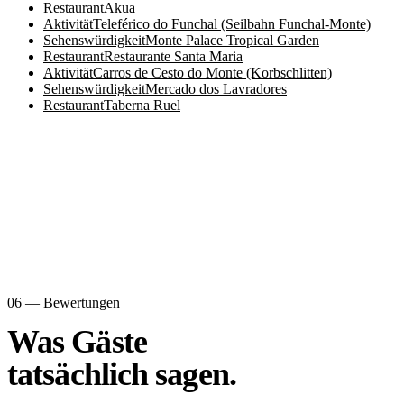
Restaurant
Akua
Aktivität
Teleférico do Funchal (Seilbahn Funchal-Monte)
Sehenswürdigkeit
Monte Palace Tropical Garden
Restaurant
Restaurante Santa Maria
Aktivität
Carros de Cesto do Monte (Korbschlitten)
Sehenswürdigkeit
Mercado dos Lavradores
Restaurant
Taberna Ruel
06 — Bewertungen
Was Gäste
tatsächlich sagen.