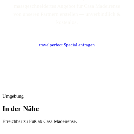
massgeschneidertes Angebot für Casa Madeirense
von unseren Partnern erstellen — unverbindlich &
kostenlos.
travelperfect Special anfragen
Umgebung
In der Nähe
Erreichbar zu Fuß ab
Casa Madeirense
.