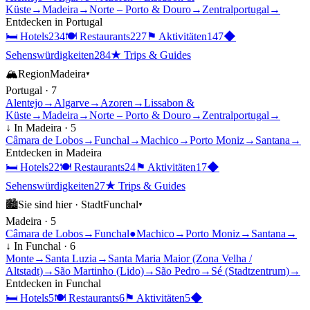
Küste
→
Madeira
→
Norte – Porto & Douro
→
Zentralportugal
→
Entdecken in
Portugal
🛏
Hotels
234
🍽
Restaurants
227
⚑
Aktivitäten
147
◆
Sehenswürdigkeiten
284
★
Trips & Guides
🏔
Region
Madeira
▾
Portugal
·
7
Alentejo
→
Algarve
→
Azoren
→
Lissabon &
Küste
→
Madeira
→
Norte – Porto & Douro
→
Zentralportugal
→
↓ In
Madeira
·
5
Câmara de Lobos
→
Funchal
→
Machico
→
Porto Moniz
→
Santana
→
Entdecken in
Madeira
🛏
Hotels
22
🍽
Restaurants
24
⚑
Aktivitäten
17
◆
Sehenswürdigkeiten
27
★
Trips & Guides
🏙
Sie sind hier ·
Stadt
Funchal
▾
Madeira
·
5
Câmara de Lobos
→
Funchal
●
Machico
→
Porto Moniz
→
Santana
→
↓ In
Funchal
·
6
Monte
→
Santa Luzia
→
Santa Maria Maior (Zona Velha /
Altstadt)
→
São Martinho (Lido)
→
São Pedro
→
Sé (Stadtzentrum)
→
Entdecken in
Funchal
🛏
Hotels
5
🍽
Restaurants
6
⚑
Aktivitäten
5
◆