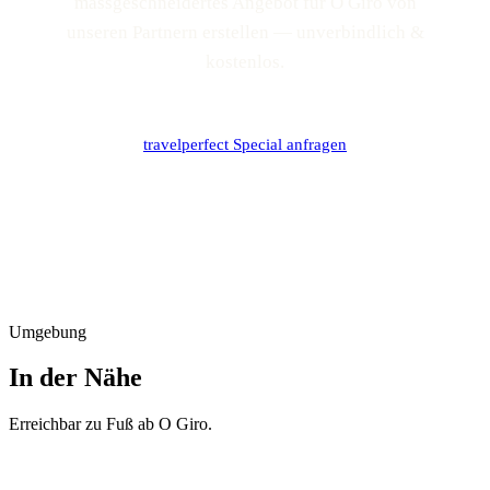
massgeschneidertes Angebot für O Giro von
unseren Partnern erstellen — unverbindlich &
kostenlos.
travelperfect Special anfragen
Umgebung
In der Nähe
Erreichbar zu Fuß ab
O Giro
.