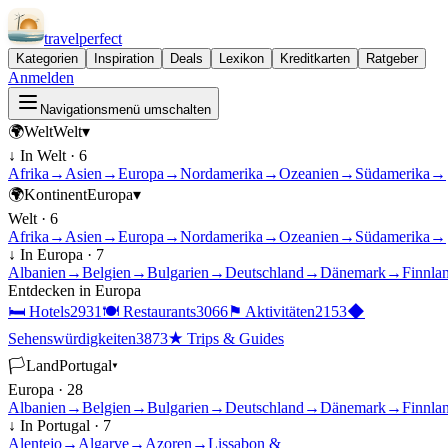
travel
perfect
Kategorien
Inspiration
Deals
Lexikon
Kreditkarten
Ratgeber
Anmelden
Navigationsmenü umschalten
🌍
Welt
Welt
▾
↓ In
Welt
·
6
Afrika
→
Asien
→
Europa
→
Nordamerika
→
Ozeanien
→
Südamerika
→
🌍
Kontinent
Europa
▾
Welt
·
6
Afrika
→
Asien
→
Europa
→
Nordamerika
→
Ozeanien
→
Südamerika
→
↓ In
Europa
·
7
Albanien
→
Belgien
→
Bulgarien
→
Deutschland
→
Dänemark
→
Finnla
Entdecken in
Europa
🛏
Hotels
2931
🍽
Restaurants
3066
⚑
Aktivitäten
2153
◆
Sehenswürdigkeiten
3873
★
Trips & Guides
🏳
Land
Portugal
▾
Europa
·
28
Albanien
→
Belgien
→
Bulgarien
→
Deutschland
→
Dänemark
→
Finnla
↓ In
Portugal
·
7
Alentejo
→
Algarve
→
Azoren
→
Lissabon &