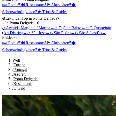
🛏
Hotels
5
🍽
Restaurants
5
⚑
Aktivitäten
5
◆
Sehenswürdigkeiten
7
★
Trips & Guides
⊕
Erkunden
Top in
Ponta Delgada
▾
↓ In
Ponta Delgada
·
6
◇
Avenida Marginal / Marina
→
◇
Fajã de Baixo
→
◇
O Quarteirão
(Art District)
→
◇
São José
→
◇
São Pedro
→
◇
São Sebastião
→
Entdecken
🛏
Hotels
5
🍽
Restaurants
5
⚑
Aktivitäten
5
◆
Sehenswürdigkeiten
7
★
Trips & Guides
Welt
/
Europa
/
Portugal
/
Azoren
/
Ponta Delgada
/
Restaurants
/
O Giro