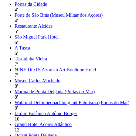
Portas da Cidade
4
′
Forte de São Brás (Museu Militar dos Açores)
4
′
Restaurante Alcides
5
′
São Miguel Park Hotel
6
′
A Tasca
6
′
Tasquinha Vieira
7
′
NINE DOTS Azorean Art Boutique Hotel
7
′
Museu Carlos Machado
8
′
Marina de Ponta Delgada (Portas do Mar)
8
′
Wal- und Delfinbeobachtung mit Futurismo (Portas do Mar)
8
′
Jardim Botânico António Borges
10
′
Grand Hotel Açores Atlântico
12
′
Octant Ponta Delgada