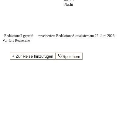
ab pro
Nacht
Redaktionell geprüft
travelperfect Redaktion
·
Aktualisiert am
22. Juni 2026
·
Vor-Ort-Recherche
+
Zur Reise hinzufügen
Speichern
Beste Preise · Anbieter vergleichen
Ab pro Nacht
180
€
Wo Sie buchen.