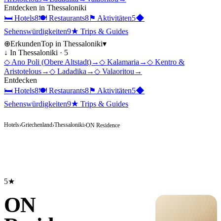
Entdecken in
Thessaloniki
🛏
Hotels
8
🍽
Restaurants
8
⚑
Aktivitäten
5
◆
Sehenswürdigkeiten
9
★
Trips & Guides
⊕
Erkunden
Top in
Thessaloniki
▾
↓ In
Thessaloniki
·
5
◇
Ano Poli (Obere Altstadt)
→
◇
Kalamaria
→
◇
Kentro &
Aristotelous
→
◇
Ladadika
→
◇
Valaoritou
→
Entdecken
🛏
Hotels
8
🍽
Restaurants
8
⚑
Aktivitäten
5
◆
Sehenswürdigkeiten
9
★
Trips & Guides
Hotels
Griechenland
Thessaloniki
›
›
›
ON Residence
5★
ON