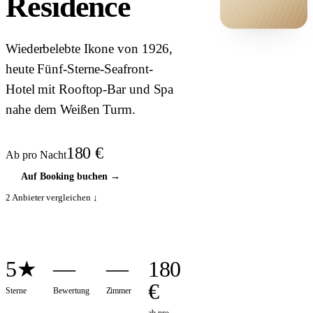
Residence
HOTEL ·
Wiederbelebte Ikone von 1926,
COVER
heute Fünf-Sterne-Seafront-
Hotel mit Rooftop-Bar und Spa
nahe dem Weißen Turm.
180
€
Ab pro Nacht
Auf Booking buchen
→
2
Anbieter vergleichen ↓
5★
—
—
180
€
Sterne
Bewertung
Zimmer