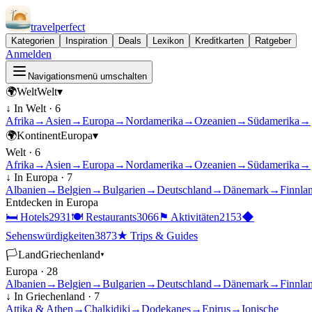
travel
perfect
Kategorien
Inspiration
Deals
Lexikon
Kreditkarten
Ratgeber
Anmelden
Navigationsmenü umschalten
🌍
Welt
Welt
▾
↓ In
Welt
·
6
Afrika
→
Asien
→
Europa
→
Nordamerika
→
Ozeanien
→
Südamerika
→
🌍
Kontinent
Europa
▾
Welt
·
6
Afrika
→
Asien
→
Europa
→
Nordamerika
→
Ozeanien
→
Südamerika
→
↓ In
Europa
·
7
Albanien
→
Belgien
→
Bulgarien
→
Deutschland
→
Dänemark
→
Finnla
Entdecken in
Europa
🛏
Hotels
2931
🍽
Restaurants
3066
⚑
Aktivitäten
2153
◆
Sehenswürdigkeiten
3873
★
Trips & Guides
🏳
Land
Griechenland
▾
Europa
·
28
Albanien
→
Belgien
→
Bulgarien
→
Deutschland
→
Dänemark
→
Finnla
↓ In
Griechenland
·
7
Attika & Athen
→
Chalkidiki
→
Dodekanes
→
Epirus
→
Ionische