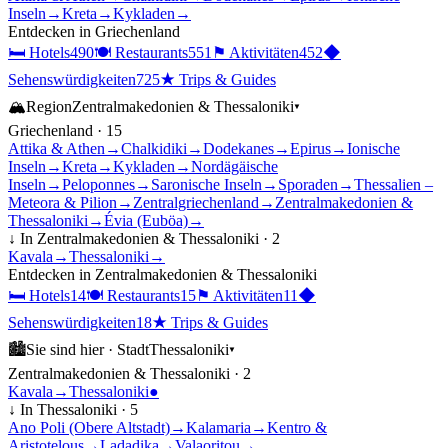
Inseln
→
Kreta
→
Kykladen
→
Entdecken in
Griechenland
🛏
Hotels
490
🍽
Restaurants
551
⚑
Aktivitäten
452
◆
Sehenswürdigkeiten
725
★
Trips & Guides
🏔
Region
Zentralmakedonien & Thessaloniki
▾
Griechenland
·
15
Attika & Athen
→
Chalkidiki
→
Dodekanes
→
Epirus
→
Ionische
Inseln
→
Kreta
→
Kykladen
→
Nordägäische
Inseln
→
Peloponnes
→
Saronische Inseln
→
Sporaden
→
Thessalien –
Meteora & Pilion
→
Zentralgriechenland
→
Zentralmakedonien &
Thessaloniki
→
Évia (Euböa)
→
↓ In
Zentralmakedonien & Thessaloniki
·
2
Kavala
→
Thessaloniki
→
Entdecken in
Zentralmakedonien & Thessaloniki
🛏
Hotels
14
🍽
Restaurants
15
⚑
Aktivitäten
11
◆
Sehenswürdigkeiten
18
★
Trips & Guides
🏙
Sie sind hier ·
Stadt
Thessaloniki
▾
Zentralmakedonien & Thessaloniki
·
2
Kavala
→
Thessaloniki
●
↓ In
Thessaloniki
·
5
Ano Poli (Obere Altstadt)
→
Kalamaria
→
Kentro &
Aristotelous
→
Ladadika
→
Valaoritou
→