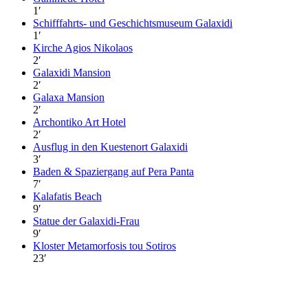
1
′
Schifffahrts- und Geschichtsmuseum Galaxidi
1
′
Kirche Agios Nikolaos
2
′
Galaxidi Mansion
2
′
Galaxa Mansion
2
′
Archontiko Art Hotel
2
′
Ausflug in den Kuestenort Galaxidi
3
′
Baden & Spaziergang auf Pera Panta
7
′
Kalafatis Beach
9
′
Statue der Galaxidi-Frau
9
′
Kloster Metamorfosis tou Sotiros
23
′