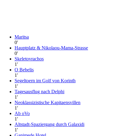
Maritsa
0
′
Hauptplatz & Nikolaou-Mama-Strasse
0
′
Skeletovrachos
1
′
O Bebelis
1
′
Segeltoern im Golf von Korinth
1
′
Tagesausflug nach Delphi
1
′
Neoklassizistische Kapitaensvillen
1
′
Ab oVo
1
′
Altstadt-Spaziergang durch Galaxidi
1
′
Ganimede Hotel