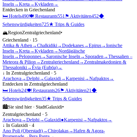
Inseln
→
Kreta
→
Kykladen
→
Entdecken in
Griechenland
🛏
Hotels
490
🍽
Restaurants
551
⚑
Aktivitäten
452
◆
Sehenswürdigkeiten
725
★
Trips & Guides
🏔
Region
Zentralgriechenland
▾
Griechenland
·
15
Attika & Athen
→
Chalkidiki
→
Dodekanes
→
Epirus
→
Ionische
Inseln
→
Kreta
→
Kykladen
→
Nordägäische
Inseln
→
Peloponnes
→
Saronische Inseln
→
Sporaden
→
Thessalien –
Meteora & Pilion
→
Zentralgriechenland
→
Zentralmakedonien &
Thessaloniki
→
Évia (Euböa)
→
↓ In
Zentralgriechenland
·
5
Arachova
→
Delphi
→
Galaxidi
→
Karpenisi
→
Nafpaktos
→
Entdecken in
Zentralgriechenland
🛏
Hotels
24
🍽
Restaurants
26
⚑
Aktivitäten
21
◆
Sehenswürdigkeiten
35
★
Trips & Guides
🏙
Sie sind hier ·
Stadt
Galaxidi
▾
Zentralgriechenland
·
5
Arachova
→
Delphi
→
Galaxidi
●
Karpenisi
→
Nafpaktos
→
↓ In
Galaxidi
·
4
Ano Poli (Oberstadt)
→
Chirolakas
→
Hafen & Agora-
Promenade
→
Pera Panta
→