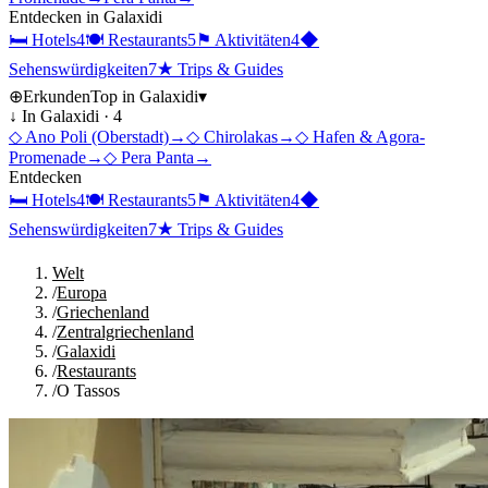
Entdecken in
Galaxidi
🛏
Hotels
4
🍽
Restaurants
5
⚑
Aktivitäten
4
◆
Sehenswürdigkeiten
7
★
Trips & Guides
⊕
Erkunden
Top in
Galaxidi
▾
↓ In
Galaxidi
·
4
◇
Ano Poli (Oberstadt)
→
◇
Chirolakas
→
◇
Hafen & Agora-
Promenade
→
◇
Pera Panta
→
Entdecken
🛏
Hotels
4
🍽
Restaurants
5
⚑
Aktivitäten
4
◆
Sehenswürdigkeiten
7
★
Trips & Guides
Welt
/
Europa
/
Griechenland
/
Zentralgriechenland
/
Galaxidi
/
Restaurants
/
O Tassos