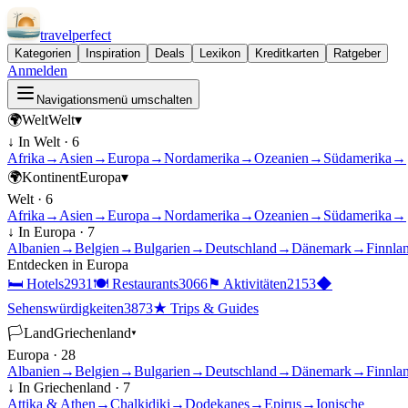
travel
perfect
Kategorien
Inspiration
Deals
Lexikon
Kreditkarten
Ratgeber
Anmelden
Navigationsmenü umschalten
🌍
Welt
Welt
▾
↓ In
Welt
·
6
Afrika
→
Asien
→
Europa
→
Nordamerika
→
Ozeanien
→
Südamerika
→
🌍
Kontinent
Europa
▾
Welt
·
6
Afrika
→
Asien
→
Europa
→
Nordamerika
→
Ozeanien
→
Südamerika
→
↓ In
Europa
·
7
Albanien
→
Belgien
→
Bulgarien
→
Deutschland
→
Dänemark
→
Finnla
Entdecken in
Europa
🛏
Hotels
2931
🍽
Restaurants
3066
⚑
Aktivitäten
2153
◆
Sehenswürdigkeiten
3873
★
Trips & Guides
🏳
Land
Griechenland
▾
Europa
·
28
Albanien
→
Belgien
→
Bulgarien
→
Deutschland
→
Dänemark
→
Finnla
↓ In
Griechenland
·
7
Attika & Athen
→
Chalkidiki
→
Dodekanes
→
Epirus
→
Ionische