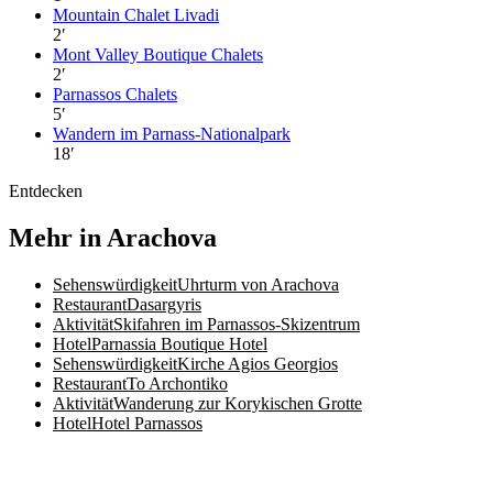
Mountain Chalet Livadi
2
′
Mont Valley Boutique Chalets
2
′
Parnassos Chalets
5
′
Wandern im Parnass-Nationalpark
18
′
Entdecken
Mehr in Arachova
Sehenswürdigkeit
Uhrturm von Arachova
Restaurant
Dasargyris
Aktivität
Skifahren im Parnassos-Skizentrum
Hotel
Parnassia Boutique Hotel
Sehenswürdigkeit
Kirche Agios Georgios
Restaurant
To Archontiko
Aktivität
Wanderung zur Korykischen Grotte
Hotel
Hotel Parnassos