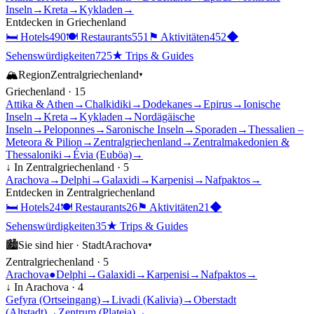
Inseln
→
Kreta
→
Kykladen
→
Entdecken in
Griechenland
🛏
Hotels
490
🍽
Restaurants
551
⚑
Aktivitäten
452
◆
Sehenswürdigkeiten
725
★
Trips & Guides
🏔
Region
Zentralgriechenland
▾
Griechenland
·
15
Attika & Athen
→
Chalkidiki
→
Dodekanes
→
Epirus
→
Ionische
Inseln
→
Kreta
→
Kykladen
→
Nordägäische
Inseln
→
Peloponnes
→
Saronische Inseln
→
Sporaden
→
Thessalien –
Meteora & Pilion
→
Zentralgriechenland
→
Zentralmakedonien &
Thessaloniki
→
Évia (Euböa)
→
↓ In
Zentralgriechenland
·
5
Arachova
→
Delphi
→
Galaxidi
→
Karpenisi
→
Nafpaktos
→
Entdecken in
Zentralgriechenland
🛏
Hotels
24
🍽
Restaurants
26
⚑
Aktivitäten
21
◆
Sehenswürdigkeiten
35
★
Trips & Guides
🏙
Sie sind hier ·
Stadt
Arachova
▾
Zentralgriechenland
·
5
Arachova
●
Delphi
→
Galaxidi
→
Karpenisi
→
Nafpaktos
→
↓ In
Arachova
·
4
Gefyra (Ortseingang)
→
Livadi (Kalivia)
→
Oberstadt
(Altstadt)
→
Zentrum (Plateia)
→