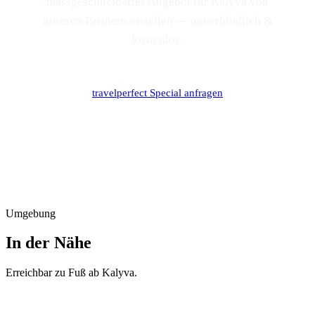
massgeschneidertes Angebot für Kalyva von
unseren Partnern erstellen — unverbindlich &
kostenlos.
travelperfect Special anfragen
Umgebung
In der Nähe
Erreichbar zu Fuß ab
Kalyva
.