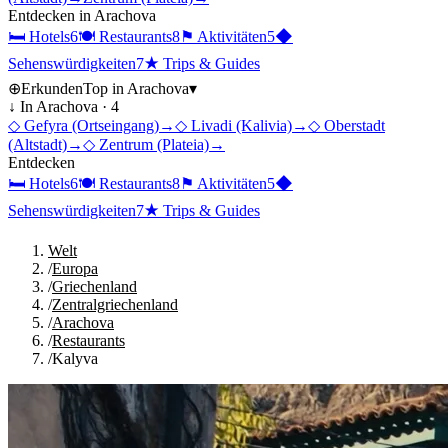
Entdecken in
Arachova
🛏
Hotels
6
🍽
Restaurants
8
⚑
Aktivitäten
5
◆
Sehenswürdigkeiten
7
★
Trips & Guides
⊕
Erkunden
Top in
Arachova
▾
↓ In
Arachova
·
4
◇
Gefyra (Ortseingang)
→
◇
Livadi (Kalivia)
→
◇
Oberstadt
(Altstadt)
→
◇
Zentrum (Plateia)
→
Entdecken
🛏
Hotels
6
🍽
Restaurants
8
⚑
Aktivitäten
5
◆
Sehenswürdigkeiten
7
★
Trips & Guides
Welt
/
Europa
/
Griechenland
/
Zentralgriechenland
/
Arachova
/
Restaurants
/
Kalyva