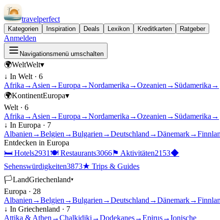
travel
perfect
Kategorien
Inspiration
Deals
Lexikon
Kreditkarten
Ratgeber
Anmelden
Navigationsmenü umschalten
🌍
Welt
Welt
▾
↓ In
Welt
·
6
Afrika
→
Asien
→
Europa
→
Nordamerika
→
Ozeanien
→
Südamerika
→
🌍
Kontinent
Europa
▾
Welt
·
6
Afrika
→
Asien
→
Europa
→
Nordamerika
→
Ozeanien
→
Südamerika
→
↓ In
Europa
·
7
Albanien
→
Belgien
→
Bulgarien
→
Deutschland
→
Dänemark
→
Finnla
Entdecken in
Europa
🛏
Hotels
2931
🍽
Restaurants
3066
⚑
Aktivitäten
2153
◆
Sehenswürdigkeiten
3873
★
Trips & Guides
🏳
Land
Griechenland
▾
Europa
·
28
Albanien
→
Belgien
→
Bulgarien
→
Deutschland
→
Dänemark
→
Finnla
↓ In
Griechenland
·
7
Attika & Athen
→
Chalkidiki
→
Dodekanes
→
Epirus
→
Ionische