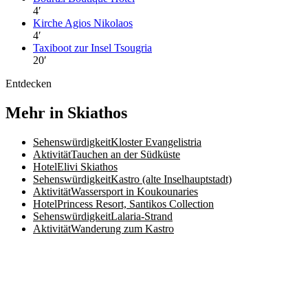
4
′
Kirche Agios Nikolaos
4
′
Taxiboot zur Insel Tsougria
20
′
Entdecken
Mehr in Skiathos
Sehenswürdigkeit
Kloster Evangelistria
Aktivität
Tauchen an der Südküste
Hotel
Elivi Skiathos
Sehenswürdigkeit
Kastro (alte Inselhauptstadt)
Aktivität
Wassersport in Koukounaries
Hotel
Princess Resort, Santikos Collection
Sehenswürdigkeit
Lalaria-Strand
Aktivität
Wanderung zum Kastro