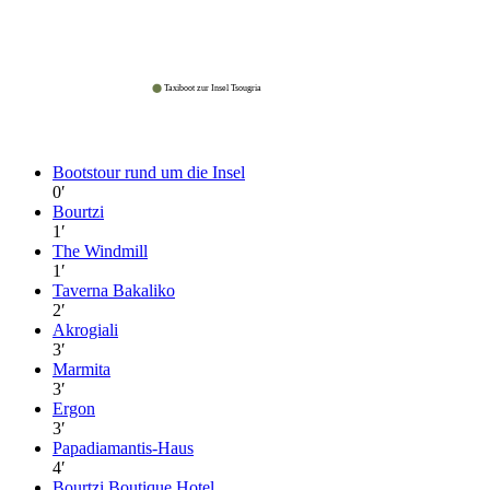
Taxiboot zur Insel Tsougria
Bootstour rund um die Insel
0
′
Bourtzi
1
′
The Windmill
1
′
Taverna Bakaliko
2
′
Akrogiali
3
′
Marmita
3
′
Ergon
3
′
Papadiamantis-Haus
4
′
Bourtzi Boutique Hotel