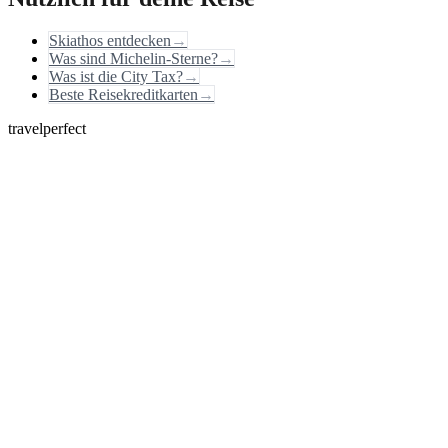
Skiathos entdecken
→
Was sind Michelin-Sterne?
→
Was ist die City Tax?
→
Beste Reisekreditkarten
→
travelperfect