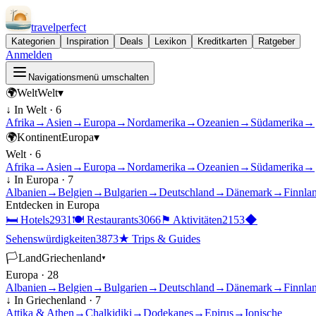
travel
perfect
Kategorien
Inspiration
Deals
Lexikon
Kreditkarten
Ratgeber
Anmelden
Navigationsmenü umschalten
🌍
Welt
Welt
▾
↓ In
Welt
·
6
Afrika
→
Asien
→
Europa
→
Nordamerika
→
Ozeanien
→
Südamerika
→
🌍
Kontinent
Europa
▾
Welt
·
6
Afrika
→
Asien
→
Europa
→
Nordamerika
→
Ozeanien
→
Südamerika
→
↓ In
Europa
·
7
Albanien
→
Belgien
→
Bulgarien
→
Deutschland
→
Dänemark
→
Finnla
Entdecken in
Europa
🛏
Hotels
2931
🍽
Restaurants
3066
⚑
Aktivitäten
2153
◆
Sehenswürdigkeiten
3873
★
Trips & Guides
🏳
Land
Griechenland
▾
Europa
·
28
Albanien
→
Belgien
→
Bulgarien
→
Deutschland
→
Dänemark
→
Finnla
↓ In
Griechenland
·
7
Attika & Athen
→
Chalkidiki
→
Dodekanes
→
Epirus
→
Ionische