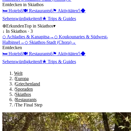
Entdecken in
Skiathos
🛏
Hotels
6
🍽
Restaurants
6
⚑
Aktivitäten
5
◆
Sehenswürdigkeiten
8
★
Trips & Guides
⊕
Erkunden
Top in
Skiathos
▾
↓ In
Skiathos
·
3
◇
Achladies & Kanapitsa
→
◇
Koukounaries & Südwest-
Halbinsel
→
◇
Skiathos-Stadt (Chora)
→
Entdecken
🛏
Hotels
6
🍽
Restaurants
6
⚑
Aktivitäten
5
◆
Sehenswürdigkeiten
8
★
Trips & Guides
Welt
/
Europa
/
Griechenland
/
Sporaden
/
Skiathos
/
Restaurants
/
The Final Step