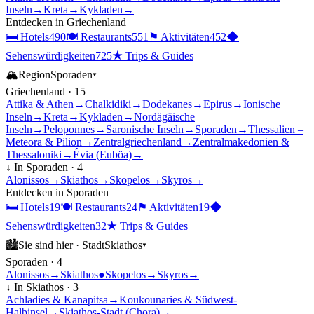
Inseln
→
Kreta
→
Kykladen
→
Entdecken in
Griechenland
🛏
Hotels
490
🍽
Restaurants
551
⚑
Aktivitäten
452
◆
Sehenswürdigkeiten
725
★
Trips & Guides
🏔
Region
Sporaden
▾
Griechenland
·
15
Attika & Athen
→
Chalkidiki
→
Dodekanes
→
Epirus
→
Ionische
Inseln
→
Kreta
→
Kykladen
→
Nordägäische
Inseln
→
Peloponnes
→
Saronische Inseln
→
Sporaden
→
Thessalien –
Meteora & Pilion
→
Zentralgriechenland
→
Zentralmakedonien &
Thessaloniki
→
Évia (Euböa)
→
↓ In
Sporaden
·
4
Alonissos
→
Skiathos
→
Skopelos
→
Skyros
→
Entdecken in
Sporaden
🛏
Hotels
19
🍽
Restaurants
24
⚑
Aktivitäten
19
◆
Sehenswürdigkeiten
32
★
Trips & Guides
🏙
Sie sind hier ·
Stadt
Skiathos
▾
Sporaden
·
4
Alonissos
→
Skiathos
●
Skopelos
→
Skyros
→
↓ In
Skiathos
·
3
Achladies & Kanapitsa
→
Koukounaries & Südwest-
Halbinsel
→
Skiathos-Stadt (Chora)
→