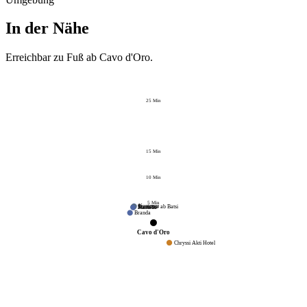
In der Nähe
Erreichbar zu Fuß ab
Cavo d'Oro
.
25
Min
15
Min
10
Min
5
Min
Kantouni
Bootstour ab Batsi
Stamatis
Mastello
Branda
Cavo d'Oro
Chryssi Akti Hotel