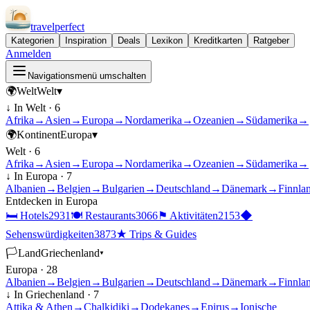
travel
perfect
Kategorien
Inspiration
Deals
Lexikon
Kreditkarten
Ratgeber
Anmelden
Navigationsmenü umschalten
🌍
Welt
Welt
▾
↓ In
Welt
·
6
Afrika
→
Asien
→
Europa
→
Nordamerika
→
Ozeanien
→
Südamerika
→
🌍
Kontinent
Europa
▾
Welt
·
6
Afrika
→
Asien
→
Europa
→
Nordamerika
→
Ozeanien
→
Südamerika
→
↓ In
Europa
·
7
Albanien
→
Belgien
→
Bulgarien
→
Deutschland
→
Dänemark
→
Finnla
Entdecken in
Europa
🛏
Hotels
2931
🍽
Restaurants
3066
⚑
Aktivitäten
2153
◆
Sehenswürdigkeiten
3873
★
Trips & Guides
🏳
Land
Griechenland
▾
Europa
·
28
Albanien
→
Belgien
→
Bulgarien
→
Deutschland
→
Dänemark
→
Finnla
↓ In
Griechenland
·
7
Attika & Athen
→
Chalkidiki
→
Dodekanes
→
Epirus
→
Ionische