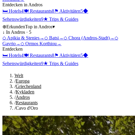
Entdecken in
Andros
🛏
Hotels
4
🍽
Restaurants
8
⚑
Aktivitäten
5
◆
Sehenswürdigkeiten
9
★
Trips & Guides
⊕
Erkunden
Top in
Andros
▾
↓ In
Andros
·
5
◇
Apikia & Stenies
→
◇
Batsi
→
◇
Chora (Andros-Stadt)
→
◇
Gavrio
→
◇
Ormos Korthiou
→
Entdecken
🛏
Hotels
4
🍽
Restaurants
8
⚑
Aktivitäten
5
◆
Sehenswürdigkeiten
9
★
Trips & Guides
Welt
/
Europa
/
Griechenland
/
Kykladen
/
Andros
/
Restaurants
/
Cavo d'Oro