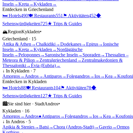
Inseln
→
Kreta
→
Kykladen
→
Entdecken in
Griechenland
🛏
Hotels
490
🍽
Restaurants
551
⚑
Aktivitäten
452
◆
Sehenswürdigkeiten
725
★
Trips & Guides
🏔
Region
Kykladen
▾
Griechenland
·
15
Attika & Athen
→
Chalkidiki
→
Dodekanes
→
Epirus
→
Ionische
Inseln
→
Kreta
→
Kykladen
→
Nordägäische
Inseln
→
Peloponnes
→
Saronische Inseln
→
Sporaden
→
Thessalien –
Meteora & Pilion
→
Zentralgriechenland
→
Zentralmakedonien &
Thessaloniki
→
Évia (Euböa)
→
↓ In
Kykladen
·
7
Amorgos
→
Andros
→
Antiparos
→
Folegandros
→
Ios
→
Kea
→
Koufoni
Entdecken in
Kykladen
🛏
Hotels
88
🍽
Restaurants
104
⚑
Aktivitäten
78
◆
Sehenswürdigkeiten
127
★
Trips & Guides
🏙
Sie sind hier ·
Stadt
Andros
▾
Kykladen
·
16
Amorgos
→
Andros
●
Antiparos
→
Folegandros
→
Ios
→
Kea
→
Koufonis
↓ In
Andros
·
5
Apikia & Stenies
→
Batsi
→
Chora (Andros-Stadt)
→
Gavrio
→
Ormos
Korthiou
→