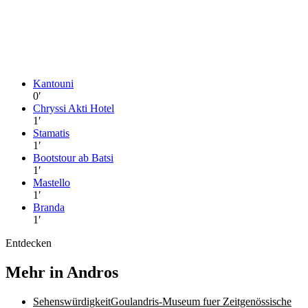
Kantouni
0
′
Chryssi Akti Hotel
1
′
Stamatis
1
′
Bootstour ab Batsi
1
′
Mastello
1
′
Branda
1
′
Entdecken
Mehr in Andros
Sehenswürdigkeit
Goulandris-Museum fuer Zeitgenössische