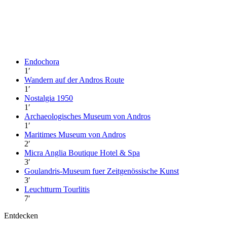
Endochora
1
′
Wandern auf der Andros Route
1
′
Nostalgia 1950
1
′
Archaeologisches Museum von Andros
1
′
Maritimes Museum von Andros
2
′
Micra Anglia Boutique Hotel & Spa
3
′
Goulandris-Museum fuer Zeitgenössische Kunst
3
′
Leuchtturm Tourlitis
7
′
Entdecken