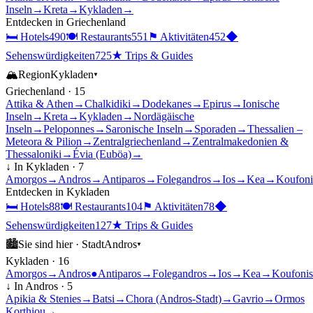
Inseln
→
Kreta
→
Kykladen
→
Entdecken in
Griechenland
🛏
Hotels
490
🍽
Restaurants
551
⚑
Aktivitäten
452
◆
Sehenswürdigkeiten
725
★
Trips & Guides
🏔
Region
Kykladen
▾
Griechenland
·
15
Attika & Athen
→
Chalkidiki
→
Dodekanes
→
Epirus
→
Ionische
Inseln
→
Kreta
→
Kykladen
→
Nordägäische
Inseln
→
Peloponnes
→
Saronische Inseln
→
Sporaden
→
Thessalien –
Meteora & Pilion
→
Zentralgriechenland
→
Zentralmakedonien &
Thessaloniki
→
Évia (Euböa)
→
↓ In
Kykladen
·
7
Amorgos
→
Andros
→
Antiparos
→
Folegandros
→
Ios
→
Kea
→
Koufoni
Entdecken in
Kykladen
🛏
Hotels
88
🍽
Restaurants
104
⚑
Aktivitäten
78
◆
Sehenswürdigkeiten
127
★
Trips & Guides
🏙
Sie sind hier ·
Stadt
Andros
▾
Kykladen
·
16
Amorgos
→
Andros
●
Antiparos
→
Folegandros
→
Ios
→
Kea
→
Koufonis
↓ In
Andros
·
5
Apikia & Stenies
→
Batsi
→
Chora (Andros-Stadt)
→
Gavrio
→
Ormos
Korthiou
→