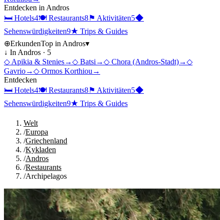
Entdecken in
Andros
🛏
Hotels
4
🍽
Restaurants
8
⚑
Aktivitäten
5
◆
Sehenswürdigkeiten
9
★
Trips & Guides
⊕
Erkunden
Top in
Andros
▾
↓ In
Andros
·
5
◇
Apikia & Stenies
→
◇
Batsi
→
◇
Chora (Andros-Stadt)
→
◇
Gavrio
→
◇
Ormos Korthiou
→
Entdecken
🛏
Hotels
4
🍽
Restaurants
8
⚑
Aktivitäten
5
◆
Sehenswürdigkeiten
9
★
Trips & Guides
Welt
/
Europa
/
Griechenland
/
Kykladen
/
Andros
/
Restaurants
/
Archipelagos