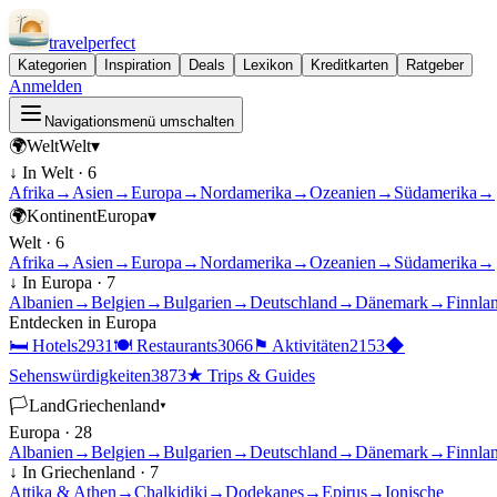
travel
perfect
Kategorien
Inspiration
Deals
Lexikon
Kreditkarten
Ratgeber
Anmelden
Navigationsmenü umschalten
🌍
Welt
Welt
▾
↓ In
Welt
·
6
Afrika
→
Asien
→
Europa
→
Nordamerika
→
Ozeanien
→
Südamerika
→
🌍
Kontinent
Europa
▾
Welt
·
6
Afrika
→
Asien
→
Europa
→
Nordamerika
→
Ozeanien
→
Südamerika
→
↓ In
Europa
·
7
Albanien
→
Belgien
→
Bulgarien
→
Deutschland
→
Dänemark
→
Finnla
Entdecken in
Europa
🛏
Hotels
2931
🍽
Restaurants
3066
⚑
Aktivitäten
2153
◆
Sehenswürdigkeiten
3873
★
Trips & Guides
🏳
Land
Griechenland
▾
Europa
·
28
Albanien
→
Belgien
→
Bulgarien
→
Deutschland
→
Dänemark
→
Finnla
↓ In
Griechenland
·
7
Attika & Athen
→
Chalkidiki
→
Dodekanes
→
Epirus
→
Ionische