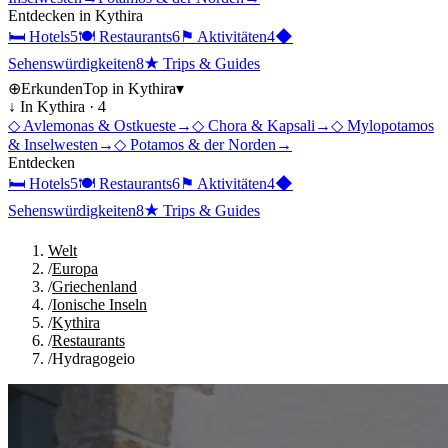
Entdecken in
Kythira
🛏
Hotels
5
🍽
Restaurants
6
⚑
Aktivitäten
4
◆
Sehenswürdigkeiten
8
★
Trips & Guides
⊕
Erkunden
Top in
Kythira
▾
↓ In
Kythira
·
4
◇
Avlemonas & Ostkueste
→
◇
Chora & Kapsali
→
◇
Mylopotamos
& Inselwesten
→
◇
Potamos & der Norden
→
Entdecken
🛏
Hotels
5
🍽
Restaurants
6
⚑
Aktivitäten
4
◆
Sehenswürdigkeiten
8
★
Trips & Guides
Welt
/
Europa
/
Griechenland
/
Ionische Inseln
/
Kythira
/
Restaurants
/
Hydragogeio