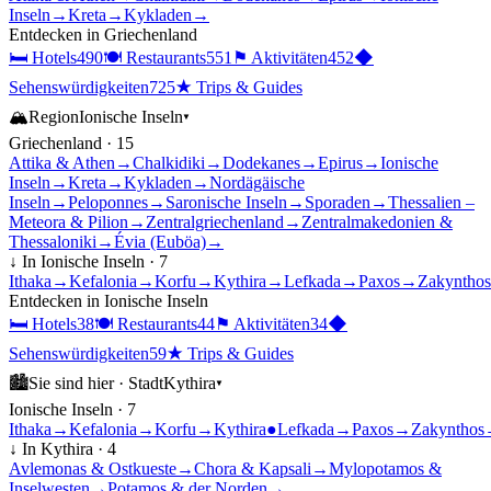
Inseln
→
Kreta
→
Kykladen
→
Entdecken in
Griechenland
🛏
Hotels
490
🍽
Restaurants
551
⚑
Aktivitäten
452
◆
Sehenswürdigkeiten
725
★
Trips & Guides
🏔
Region
Ionische Inseln
▾
Griechenland
·
15
Attika & Athen
→
Chalkidiki
→
Dodekanes
→
Epirus
→
Ionische
Inseln
→
Kreta
→
Kykladen
→
Nordägäische
Inseln
→
Peloponnes
→
Saronische Inseln
→
Sporaden
→
Thessalien –
Meteora & Pilion
→
Zentralgriechenland
→
Zentralmakedonien &
Thessaloniki
→
Évia (Euböa)
→
↓ In
Ionische Inseln
·
7
Ithaka
→
Kefalonia
→
Korfu
→
Kythira
→
Lefkada
→
Paxos
→
Zakynthos
Entdecken in
Ionische Inseln
🛏
Hotels
38
🍽
Restaurants
44
⚑
Aktivitäten
34
◆
Sehenswürdigkeiten
59
★
Trips & Guides
🏙
Sie sind hier ·
Stadt
Kythira
▾
Ionische Inseln
·
7
Ithaka
→
Kefalonia
→
Korfu
→
Kythira
●
Lefkada
→
Paxos
→
Zakynthos
↓ In
Kythira
·
4
Avlemonas & Ostkueste
→
Chora & Kapsali
→
Mylopotamos &
Inselwesten
→
Potamos & der Norden
→