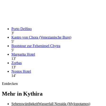
Porto Delfino
3
′
Kastro von Chora (Venezianische Burg)
5
′
Bootstour zur Felseninsel Chytra
5
′
Margarita Hotel
13
′
Zorbas
13
′
Nostos Hotel
14
′
Entdecken
Mehr in Kythira
Sehenswürdigkeit
Wasserfall Neraida (Mylopotamos)