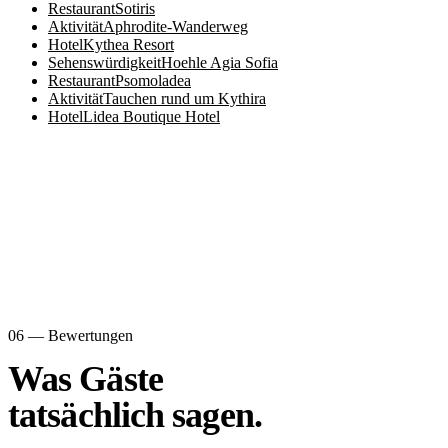
Restaurant
Sotiris
Aktivität
Aphrodite-Wanderweg
Hotel
Kythea Resort
Sehenswürdigkeit
Hoehle Agia Sofia
Restaurant
Psomoladea
Aktivität
Tauchen rund um Kythira
Hotel
Lidea Boutique Hotel
06 — Bewertungen
Was Gäste
tatsächlich sagen.