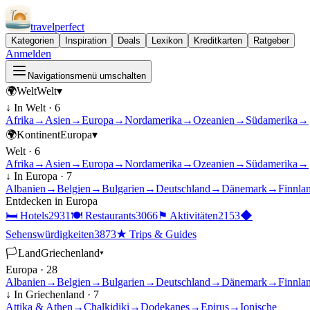
travel
perfect
Kategorien
Inspiration
Deals
Lexikon
Kreditkarten
Ratgeber
Anmelden
Navigationsmenü umschalten
🌍
Welt
Welt
▾
↓ In
Welt
·
6
Afrika
→
Asien
→
Europa
→
Nordamerika
→
Ozeanien
→
Südamerika
→
🌍
Kontinent
Europa
▾
Welt
·
6
Afrika
→
Asien
→
Europa
→
Nordamerika
→
Ozeanien
→
Südamerika
→
↓ In
Europa
·
7
Albanien
→
Belgien
→
Bulgarien
→
Deutschland
→
Dänemark
→
Finnla
Entdecken in
Europa
🛏
Hotels
2931
🍽
Restaurants
3066
⚑
Aktivitäten
2153
◆
Sehenswürdigkeiten
3873
★
Trips & Guides
🏳
Land
Griechenland
▾
Europa
·
28
Albanien
→
Belgien
→
Bulgarien
→
Deutschland
→
Dänemark
→
Finnla
↓ In
Griechenland
·
7
Attika & Athen
→
Chalkidiki
→
Dodekanes
→
Epirus
→
Ionische