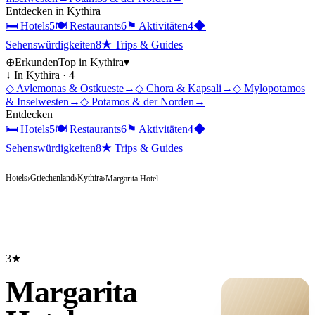
Entdecken in
Kythira
🛏
Hotels
5
🍽
Restaurants
6
⚑
Aktivitäten
4
◆
Sehenswürdigkeiten
8
★
Trips & Guides
⊕
Erkunden
Top in
Kythira
▾
↓ In
Kythira
·
4
◇
Avlemonas & Ostkueste
→
◇
Chora & Kapsali
→
◇
Mylopotamos
& Inselwesten
→
◇
Potamos & der Norden
→
Entdecken
🛏
Hotels
5
🍽
Restaurants
6
⚑
Aktivitäten
4
◆
Sehenswürdigkeiten
8
★
Trips & Guides
Hotels
Griechenland
Kythira
›
›
›
Margarita Hotel
3★
Margarita