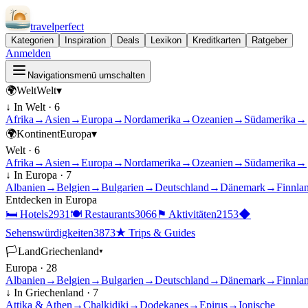
travel
perfect
Kategorien
Inspiration
Deals
Lexikon
Kreditkarten
Ratgeber
Anmelden
Navigationsmenü umschalten
🌍
Welt
Welt
▾
↓ In
Welt
·
6
Afrika
→
Asien
→
Europa
→
Nordamerika
→
Ozeanien
→
Südamerika
→
🌍
Kontinent
Europa
▾
Welt
·
6
Afrika
→
Asien
→
Europa
→
Nordamerika
→
Ozeanien
→
Südamerika
→
↓ In
Europa
·
7
Albanien
→
Belgien
→
Bulgarien
→
Deutschland
→
Dänemark
→
Finnla
Entdecken in
Europa
🛏
Hotels
2931
🍽
Restaurants
3066
⚑
Aktivitäten
2153
◆
Sehenswürdigkeiten
3873
★
Trips & Guides
🏳
Land
Griechenland
▾
Europa
·
28
Albanien
→
Belgien
→
Bulgarien
→
Deutschland
→
Dänemark
→
Finnla
↓ In
Griechenland
·
7
Attika & Athen
→
Chalkidiki
→
Dodekanes
→
Epirus
→
Ionische