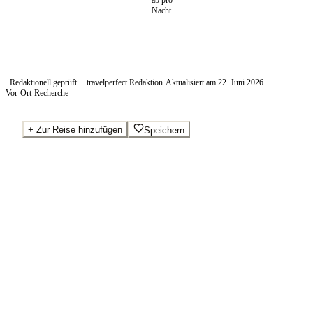
ab pro
Nacht
Redaktionell geprüft
travelperfect Redaktion
·
Aktualisiert am
22. Juni 2026
·
Vor-Ort-Recherche
+
Zur Reise hinzufügen
Speichern
Beste Preise · Anbieter vergleichen
Ab pro Nacht
90
€
Wo Sie buchen.