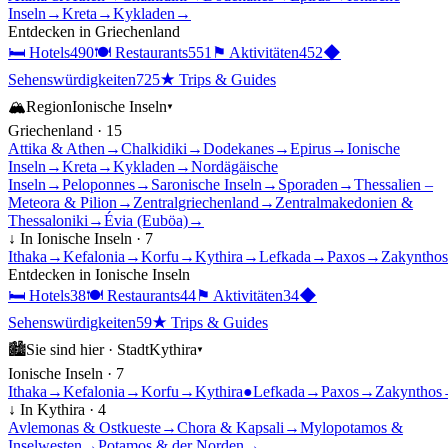
Inseln
→
Kreta
→
Kykladen
→
Entdecken in
Griechenland
🛏
Hotels
490
🍽
Restaurants
551
⚑
Aktivitäten
452
◆
Sehenswürdigkeiten
725
★
Trips & Guides
🏔
Region
Ionische Inseln
▾
Griechenland
·
15
Attika & Athen
→
Chalkidiki
→
Dodekanes
→
Epirus
→
Ionische
Inseln
→
Kreta
→
Kykladen
→
Nordägäische
Inseln
→
Peloponnes
→
Saronische Inseln
→
Sporaden
→
Thessalien –
Meteora & Pilion
→
Zentralgriechenland
→
Zentralmakedonien &
Thessaloniki
→
Évia (Euböa)
→
↓ In
Ionische Inseln
·
7
Ithaka
→
Kefalonia
→
Korfu
→
Kythira
→
Lefkada
→
Paxos
→
Zakynthos
Entdecken in
Ionische Inseln
🛏
Hotels
38
🍽
Restaurants
44
⚑
Aktivitäten
34
◆
Sehenswürdigkeiten
59
★
Trips & Guides
🏙
Sie sind hier ·
Stadt
Kythira
▾
Ionische Inseln
·
7
Ithaka
→
Kefalonia
→
Korfu
→
Kythira
●
Lefkada
→
Paxos
→
Zakynthos
↓ In
Kythira
·
4
Avlemonas & Ostkueste
→
Chora & Kapsali
→
Mylopotamos &
Inselwesten
→
Potamos & der Norden
→