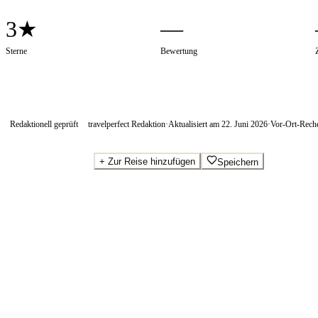
3★
—
Sterne
Bewertung
Redaktionell geprüft
travelperfect Redaktion
·
Aktualisiert am
22. Juni 2026
·
Vor-Ort-Rech
+
Zur Reise hinzufügen
Speichern
Beste Preise · Anbieter vergleichen
Wo Sie buchen.