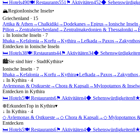
🛏
Hotels
490
🍽
Restaurants
551
⚑
Aktivitäten
452
◆
Sehenswürdigke
🏔
Region
Ionische Inseln
▾
Griechenland
·
15
Attika & Athen
→
Chalkidiki
→
Dodekanes
→
Epirus
→
Ionische Inseln
Pilion
→
Zentralgriechenland
→
Zentralmakedonien & Thessaloniki
→
É
↓ In
Ionische Inseln
·
7
Ithaka
→
Kefalonia
→
Korfu
→
Kythira
→
Lefkada
→
Paxos
→
Zakynthos
Entdecken in
Ionische Inseln
🛏
Hotels
38
🍽
Restaurants
44
⚑
Aktivitäten
34
◆
Sehenswürdigkeite
🏙
Sie sind hier ·
Stadt
Kythira
▾
Ionische Inseln
·
7
Ithaka
→
Kefalonia
→
Korfu
→
Kythira
●
Lefkada
→
Paxos
→
Zakynthos
↓ In
Kythira
·
4
Avlemonas & Ostkueste
→
Chora & Kapsali
→
Mylopotamos & Inselw
Entdecken in
Kythira
🛏
Hotels
5
🍽
Restaurants
6
⚑
Aktivitäten
4
◆
Sehenswürdigkeiten
8
⊕
Erkunden
Top in
Kythira
▾
↓ In
Kythira
·
4
◇
Avlemonas & Ostkueste
→
◇
Chora & Kapsali
→
◇
Mylopotamos &
Entdecken
🛏
Hotels
5
🍽
Restaurants
6
⚑
Aktivitäten
4
◆
Sehenswürdigkeiten
8