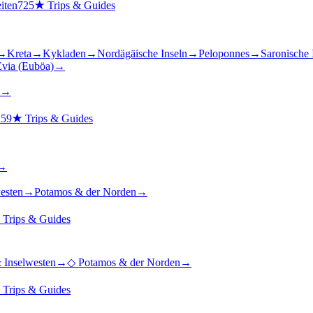
iten
725
★
Trips & Guides
→
Kreta
→
Kykladen
→
Nordägäische Inseln
→
Peloponnes
→
Saronische 
via (Euböa)
→
→
n
59
★
Trips & Guides
→
esten
→
Potamos & der Norden
→
★
Trips & Guides
 Inselwesten
→
◇
Potamos & der Norden
→
★
Trips & Guides