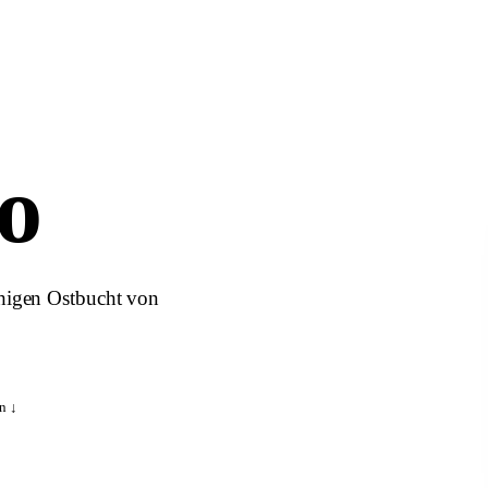
o
higen Ostbucht von
n ↓