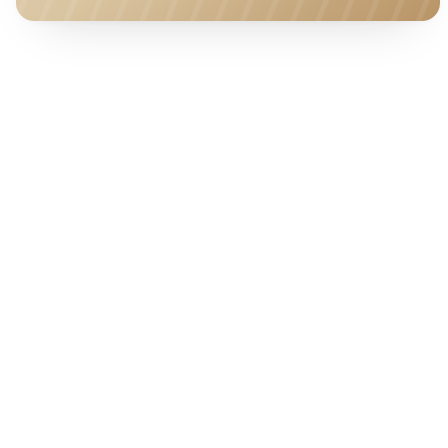
HOTEL · COVER
Ab pro Nacht
110
€