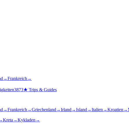
nd
→
Frankreich
→
gkeiten
3873
★
Trips & Guides
nd
→
Frankreich
→
Griechenland
→
Irland
→
Island
→
Italien
→
Kroatien
→
→
Kreta
→
Kykladen
→