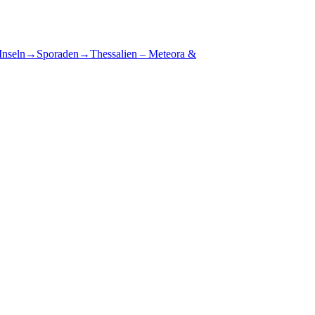
Inseln
→
Sporaden
→
Thessalien – Meteora &