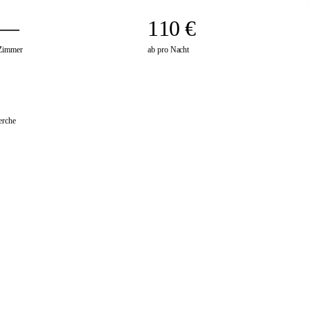
—
110 €
Zimmer
ab pro Nacht
erche