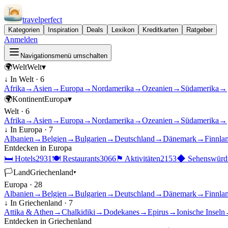
travel
perfect
Kategorien
Inspiration
Deals
Lexikon
Kreditkarten
Ratgeber
Anmelden
Navigationsmenü umschalten
🌍
Welt
Welt
▾
↓ In
Welt
·
6
Afrika
→
Asien
→
Europa
→
Nordamerika
→
Ozeanien
→
Südamerika
→
🌍
Kontinent
Europa
▾
Welt
·
6
Afrika
→
Asien
→
Europa
→
Nordamerika
→
Ozeanien
→
Südamerika
→
↓ In
Europa
·
7
Albanien
→
Belgien
→
Bulgarien
→
Deutschland
→
Dänemark
→
Finnla
Entdecken in
Europa
🛏
Hotels
2931
🍽
Restaurants
3066
⚑
Aktivitäten
2153
◆
Sehenswürdi
🏳
Land
Griechenland
▾
Europa
·
28
Albanien
→
Belgien
→
Bulgarien
→
Deutschland
→
Dänemark
→
Finnla
↓ In
Griechenland
·
7
Attika & Athen
→
Chalkidiki
→
Dodekanes
→
Epirus
→
Ionische Inseln
Entdecken in
Griechenland