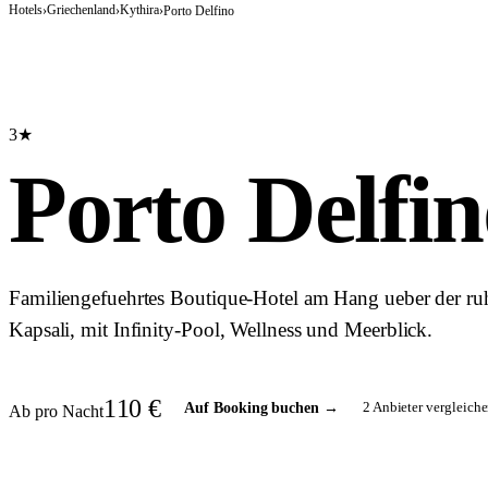
Hotels
Griechenland
Kythira
›
›
›
Porto Delfino
3★
Porto Delfin
Familiengefuehrtes Boutique-Hotel am Hang ueber der ru
Kapsali, mit Infinity-Pool, Wellness und Meerblick.
110
€
2
Anbieter vergleiche
Auf Booking buchen
→
Ab pro Nacht