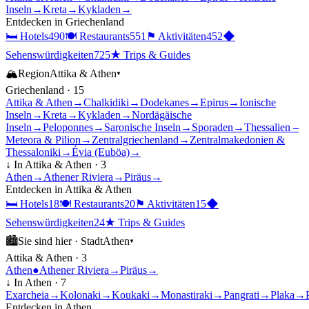
Inseln
→
Kreta
→
Kykladen
→
Entdecken in
Griechenland
🛏
Hotels
490
🍽
Restaurants
551
⚑
Aktivitäten
452
◆
Sehenswürdigkeiten
725
★
Trips & Guides
🏔
Region
Attika & Athen
▾
Griechenland
·
15
Attika & Athen
→
Chalkidiki
→
Dodekanes
→
Epirus
→
Ionische
Inseln
→
Kreta
→
Kykladen
→
Nordägäische
Inseln
→
Peloponnes
→
Saronische Inseln
→
Sporaden
→
Thessalien –
Meteora & Pilion
→
Zentralgriechenland
→
Zentralmakedonien &
Thessaloniki
→
Évia (Euböa)
→
↓ In
Attika & Athen
·
3
Athen
→
Athener Riviera
→
Piräus
→
Entdecken in
Attika & Athen
🛏
Hotels
18
🍽
Restaurants
20
⚑
Aktivitäten
15
◆
Sehenswürdigkeiten
24
★
Trips & Guides
🏙
Sie sind hier ·
Stadt
Athen
▾
Attika & Athen
·
3
Athen
●
Athener Riviera
→
Piräus
→
↓ In
Athen
·
7
Exarcheia
→
Kolonaki
→
Koukaki
→
Monastiraki
→
Pangrati
→
Plaka
→
Entdecken in
Athen