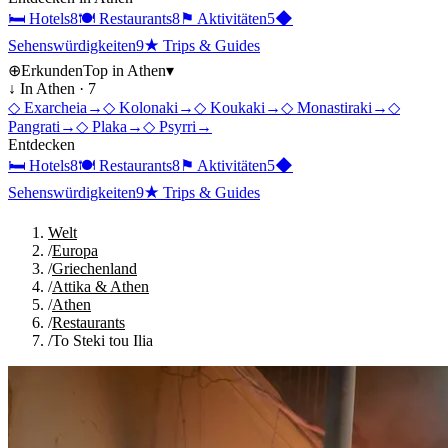
🛏
Hotels
8
🍽
Restaurants
8
⚑
Aktivitäten
5
◆
Sehenswürdigkeiten
9
★
Trips & Guides
⊕
Erkunden
Top in
Athen
▾
↓ In
Athen
·
7
◇
Exarcheia
→
◇
Kolonaki
→
◇
Koukaki
→
◇
Monastiraki
→
◇
Pangrati
→
◇
Plaka
→
◇
Psyrri
→
Entdecken
🛏
Hotels
8
🍽
Restaurants
8
⚑
Aktivitäten
5
◆
Sehenswürdigkeiten
9
★
Trips & Guides
Welt
/
Europa
/
Griechenland
/
Attika & Athen
/
Athen
/
Restaurants
/
To Steki tou Ilia