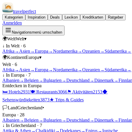
travel
perfect
Kategorien
Inspiration
Deals
Lexikon
Kreditkarten
Ratgeber
Anmelden
Navigationsmenü umschalten
🌍
Welt
Welt
▾
↓ In
Welt
·
6
Afrika
→
Asien
→
Europa
→
Nordamerika
→
Ozeanien
→
Südamerika
→
🌍
Kontinent
Europa
▾
Welt
·
6
Afrika
→
Asien
→
Europa
→
Nordamerika
→
Ozeanien
→
Südamerika
→
↓ In
Europa
·
7
Albanien
→
Belgien
→
Bulgarien
→
Deutschland
→
Dänemark
→
Finnla
Entdecken in
Europa
🛏
Hotels
2931
🍽
Restaurants
3066
⚑
Aktivitäten
2153
◆
Sehenswürdigkeiten
3873
★
Trips & Guides
🏳
Land
Griechenland
▾
Europa
·
28
Albanien
→
Belgien
→
Bulgarien
→
Deutschland
→
Dänemark
→
Finnla
↓ In
Griechenland
·
7
Attika & Athen
→
Chalkidiki
→
Dodekanes
→
Epirus
→
Ionische