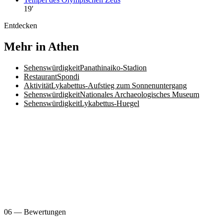
19
′
Entdecken
Mehr in Athen
Sehenswürdigkeit
Panathinaiko-Stadion
Restaurant
Spondi
Aktivität
Lykabettus-Aufstieg zum Sonnenuntergang
Sehenswürdigkeit
Nationales Archaeologisches Museum
Sehenswürdigkeit
Lykabettus-Huegel
06 — Bewertungen