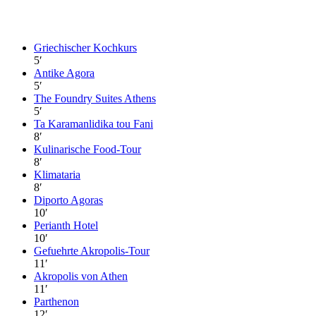
Griechischer Kochkurs
5
′
Antike Agora
5
′
The Foundry Suites Athens
5
′
Ta Karamanlidika tou Fani
8
′
Kulinarische Food-Tour
8
′
Klimataria
8
′
Diporto Agoras
10
′
Perianth Hotel
10
′
Gefuehrte Akropolis-Tour
11
′
Akropolis von Athen
11
′
Parthenon
12
′