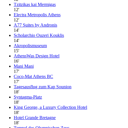
Tzitzikas kai Mermigas
12
′
Electra Metropolis Athens
12
′
A77 Suites by Andronis
14
′
Scholarchio Ouzeri Kouklis
14
′
Akropolismuseum
15
′
AthensWas Design Hotel
16
′
Mani Mani
17
′
Coco-Mat Athens BC
17
′
Tagesausflug zum Kap Sounion
18
′
Syntagma-Platz
18
′
King George, a Luxury Collection Hotel
18
′
Hotel Grande Bretagne
18
′
Tempel des Olympischen Zeus