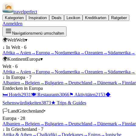
travel
perfect
Kategorien
Inspiration
Deals
Lexikon
Kreditkarten
Ratgeber
Anmelden
Navigationsmenü umschalten
🌍
Welt
Welt
▾
↓ In
Welt
·
6
Afrika
→
Asien
→
Europa
→
Nordamerika
→
Ozeanien
→
Südamerika
→
🌍
Kontinent
Europa
▾
Welt
·
6
Afrika
→
Asien
→
Europa
→
Nordamerika
→
Ozeanien
→
Südamerika
→
↓ In
Europa
·
7
Albanien
→
Belgien
→
Bulgarien
→
Deutschland
→
Dänemark
→
Finnla
Entdecken in
Europa
🛏
Hotels
2931
🍽
Restaurants
3066
⚑
Aktivitäten
2153
◆
Sehenswürdigkeiten
3873
★
Trips & Guides
🏳
Land
Griechenland
▾
Europa
·
28
Albanien
→
Belgien
→
Bulgarien
→
Deutschland
→
Dänemark
→
Finnla
↓ In
Griechenland
·
7
Attika & Athen
→
Chalkidiki
→
Dodekanes
→
Epirus
→
Ionische