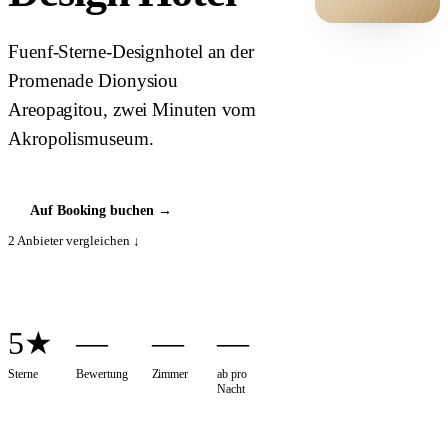
HOTEL ·
Fuenf-Sterne-Designhotel an der
COVER
Promenade Dionysiou
Areopagitou, zwei Minuten vom
Akropolismuseum.
Auf Booking buchen
→
2
Anbieter vergleichen ↓
5★
—
—
—
Sterne
Bewertung
Zimmer
ab pro
Nacht