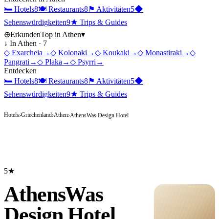
🛏
Hotels
8
🍽
Restaurants
8
⚑
Aktivitäten
5
◆
Sehenswürdigkeiten
9
★
Trips & Guides
⊕
Erkunden
Top in
Athen
▾
↓ In
Athen
·
7
◇
Exarcheia
→
◇
Kolonaki
→
◇
Koukaki
→
◇
Monastiraki
→
◇
Pangrati
→
◇
Plaka
→
◇
Psyrri
→
Entdecken
🛏
Hotels
8
🍽
Restaurants
8
⚑
Aktivitäten
5
◆
Sehenswürdigkeiten
9
★
Trips & Guides
Hotels
Griechenland
Athen
›
›
›
AthensWas Design Hotel
5★
AthensWas
Design Hotel