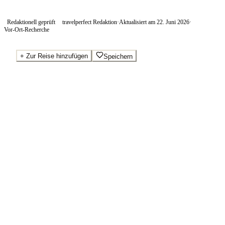
Redaktionell geprüft
travelperfect Redaktion
·
Aktualisiert am
22. Juni 2026
·
Vor-Ort-Recherche
+
Zur Reise hinzufügen
Speichern
Beste Preise · Anbieter vergleichen
Wo Sie buchen.
Booking.com