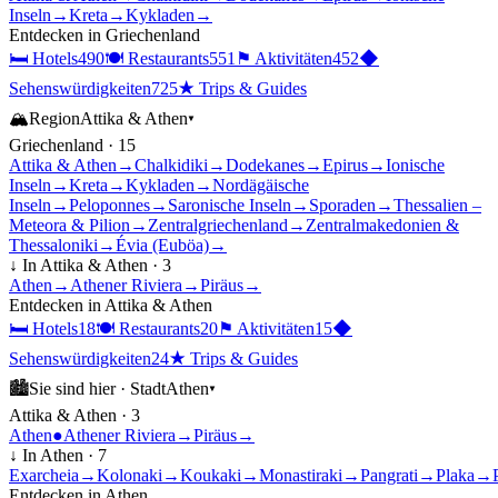
Inseln
→
Kreta
→
Kykladen
→
Entdecken in
Griechenland
🛏
Hotels
490
🍽
Restaurants
551
⚑
Aktivitäten
452
◆
Sehenswürdigkeiten
725
★
Trips & Guides
🏔
Region
Attika & Athen
▾
Griechenland
·
15
Attika & Athen
→
Chalkidiki
→
Dodekanes
→
Epirus
→
Ionische
Inseln
→
Kreta
→
Kykladen
→
Nordägäische
Inseln
→
Peloponnes
→
Saronische Inseln
→
Sporaden
→
Thessalien –
Meteora & Pilion
→
Zentralgriechenland
→
Zentralmakedonien &
Thessaloniki
→
Évia (Euböa)
→
↓ In
Attika & Athen
·
3
Athen
→
Athener Riviera
→
Piräus
→
Entdecken in
Attika & Athen
🛏
Hotels
18
🍽
Restaurants
20
⚑
Aktivitäten
15
◆
Sehenswürdigkeiten
24
★
Trips & Guides
🏙
Sie sind hier ·
Stadt
Athen
▾
Attika & Athen
·
3
Athen
●
Athener Riviera
→
Piräus
→
↓ In
Athen
·
7
Exarcheia
→
Kolonaki
→
Koukaki
→
Monastiraki
→
Pangrati
→
Plaka
→
Entdecken in
Athen