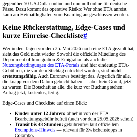
gegenüber 50 US-Dollar online und nun null online für deutsche
Pässe. Dazu kommt das operative Risiko: Wer ohne ETA anreist,
kann am Heimatflughafen vom Boarding ausgeschlossen werden.
Keine Rückerstattung, Edge-Cases und
kurze Einreise-Checkliste
#
Wer in den Tagen vor dem 25. Mai 2026 noch eine ETA gezahlt hat,
sieht das Geld nicht wieder. Sowohl die offizielle Mitteilung des
Department of Immigration & Emigration als auch die
Nutzungsbedingungen des ETA-Portals
sind hier eindeutig: ETA-
Gebühren, die vor dem Stichtag entrichtet wurden, sind
nicht
erstattungsfähig
. Auch Euronews bestätigt das. Ärgerlich für alle,
die knapp vor dem Datum gebucht haben — aber kein Grund, jetzt
zu warten. Die Botschaft an alle, die kurz vor Buchung stehen:
Antrag jetzt, kostenlos, fertig.
Edge-Cases und Checkliste auf einen Blick:
Kinder unter 12 Jahren:
ohnehin von der ETA-
Bearbeitungsgebühr befreit (auch vor dem 25.05.2026 schon).
Transit bis 48 Stunden:
gebührenfrei laut offiziellem
Exemptions-Hinweis
— relevant für Zwischenstopps in
Colombo.