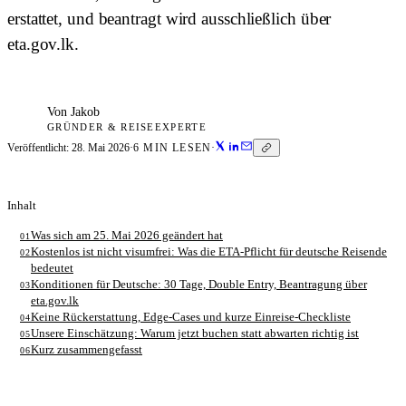
erstattet, und beantragt wird ausschließlich über
eta.gov.lk.
Von
Jakob
GRÜNDER & REISEEXPERTE
Veröffentlicht:
28. Mai 2026
·
6
MIN LESEN
·
Inhalt
Was sich am 25. Mai 2026 geändert hat
01
Kostenlos ist nicht visumfrei: Was die ETA-Pflicht für deutsche Reisende
02
bedeutet
Konditionen für Deutsche: 30 Tage, Double Entry, Beantragung über
03
eta.gov.lk
Keine Rückerstattung, Edge-Cases und kurze Einreise-Checkliste
04
Unsere Einschätzung: Warum jetzt buchen statt abwarten richtig ist
05
Kurz zusammengefasst
06