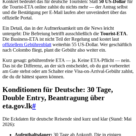
Konkret bedeutet das für deutsche Touristen: Statt
50 US-Dollar
für
die Tourist-ETA online zahlst du nichts mehr — der Antrag selbst
und die Bestätigung per E-Mail laufen aber unverändert über das
offizielle Portal.
Ein Detail, das in der Aufmerksamkeit um die News leicht
untergeht: Die Befreiung betrifft ausschließlich die
Tourist-ETA
.
Die Business-ETA ist nicht Teil der Regelung und kostet laut
offiziellem Gebührenblatt
weiterhin 55 US-Dollar. Wer geschäftlich
nach Colombo fliegt, plant die Gebühr also weiter ein.
Kurz gesagt: gebührenfreie ETA — ja. Keine ETA-Pflicht — nein.
Das ist die Differenz, an der sich entscheidet, ob du gut vorbereitet
am Gate stehst oder am Schalter eine Visa-on-Arrival-Gebühr zahlst,
die du dir hättest sparen können.
Konditionen für Deutsche: 30 Tage,
Double Entry, Beantragung über
eta.gov.lk
#
Die Eckdaten für deutsche Reisende sind kurz und klar (Stand: Mai
2026):
Aufenthaltsdauer:
30 Tage ab Ankunft. Die in einigen