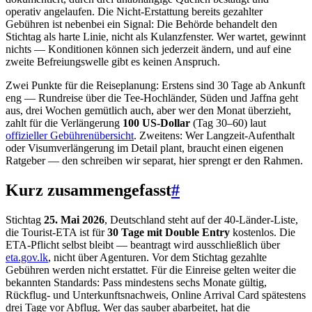
operativ angelaufen. Die Nicht-Erstattung bereits gezahlter
Gebühren ist nebenbei ein Signal: Die Behörde behandelt den
Stichtag als harte Linie, nicht als Kulanzfenster. Wer wartet, gewinnt
nichts — Konditionen können sich jederzeit ändern, und auf eine
zweite Befreiungswelle gibt es keinen Anspruch.
Zwei Punkte für die Reiseplanung: Erstens sind 30 Tage ab Ankunft
eng — Rundreise über die Tee-Hochländer, Süden und Jaffna geht
aus, drei Wochen gemütlich auch, aber wer den Monat überzieht,
zahlt für die Verlängerung
100 US-Dollar
(Tag 30–60) laut
offizieller Gebührenübersicht
. Zweitens: Wer Langzeit-Aufenthalt
oder Visumverlängerung im Detail plant, braucht einen eigenen
Ratgeber — den schreiben wir separat, hier sprengt er den Rahmen.
Kurz zusammengefasst
#
Stichtag
25. Mai 2026
, Deutschland steht auf der 40-Länder-Liste,
die Tourist-ETA ist für
30 Tage mit Double Entry
kostenlos. Die
ETA-Pflicht selbst bleibt — beantragt wird ausschließlich über
eta.gov.lk
, nicht über Agenturen. Vor dem Stichtag gezahlte
Gebühren werden nicht erstattet. Für die Einreise gelten weiter die
bekannten Standards: Pass mindestens sechs Monate gültig,
Rückflug- und Unterkunftsnachweis, Online Arrival Card spätestens
drei Tage vor Abflug. Wer das sauber abarbeitet, hat die