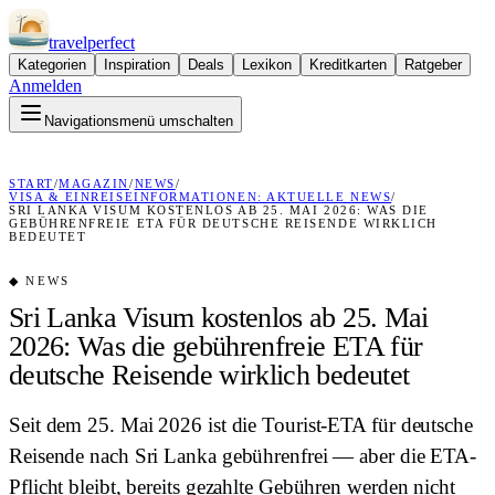
travel
perfect
Kategorien
Inspiration
Deals
Lexikon
Kreditkarten
Ratgeber
Anmelden
Navigationsmenü umschalten
START
/
MAGAZIN
/
NEWS
/
VISA & EINREISEINFORMATIONEN: AKTUELLE NEWS
/
SRI LANKA VISUM KOSTENLOS AB 25. MAI 2026: WAS DIE
GEBÜHRENFREIE ETA FÜR DEUTSCHE REISENDE WIRKLICH
BEDEUTET
◆
NEWS
Sri Lanka Visum kostenlos ab 25. Mai
2026: Was die gebührenfreie ETA für
deutsche Reisende wirklich bedeutet
Seit dem 25. Mai 2026 ist die Tourist-ETA für deutsche
Reisende nach Sri Lanka gebührenfrei — aber die ETA-
Pflicht bleibt, bereits gezahlte Gebühren werden nicht