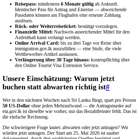
Reisepass:
mindestens
6 Monate gültig
ab Ankunft.
Identischer Pass für Antrag und Einreise — abweichende
Passdaten können am Flughafen eine erneute Zahlung
auslösen.
Rück- oder Weiterreiseticket:
bestätigt vorzulegen.
Finanzielle Mittel:
Nachweis ausreichender Mittel für den
Aufenthalt kann verlangt werden.
Online Arrival Card:
bis zu drei Tage vor Reise über
immigration.gov.lk auszufüllen — eine Stufe, die viele
Wettbewerber-Artikel auslassen.
Verlängerung über 30 Tage hinaus:
kostenpflichtig über
den Online Tourist Visa Extension Service.
Unsere Einschätzung: Warum jetzt
buchen statt abwarten richtig ist
#
Wer in den nächsten Wochen nach Sri Lanka fliegt, spart pro Person
50 US-Dollar
ohne jeden Mehraufwand — die Antragsmaske auf
eta.gov.lk ist dieselbe wie vorher, nur das Bezahlfenster fehlt. Das ist
die einfache Rechnung.
Die schwierigere Frage lautet: abwarten oder jetzt antragen? Wir
würden jetzt antragen. Der Start am 25. Mai 2026 ist sauber
dokumentiert, durch drei unabhängige Quellen bestätigt und