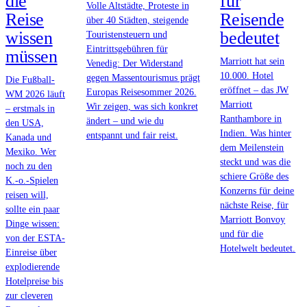
die
für
Volle Altstädte, Proteste in
Reise
Reisende
über 40 Städten, steigende
wissen
bedeutet
Touristensteuern und
Eintrittsgebühren für
müssen
Marriott hat sein
Venedig: Der Widerstand
10.000. Hotel
gegen Massentourismus prägt
Die Fußball-
eröffnet – das JW
Europas Reisesommer 2026.
WM 2026 läuft
Marriott
Wir zeigen, was sich konkret
– erstmals in
Ranthambore in
ändert – und wie du
den USA,
Indien. Was hinter
entspannt und fair reist.
Kanada und
dem Meilenstein
Mexiko. Wer
steckt und was die
noch zu den
schiere Größe des
K.-o.-Spielen
Konzerns für deine
reisen will,
nächste Reise, für
sollte ein paar
Marriott Bonvoy
Dinge wissen:
und für die
von der ESTA-
Hotelwelt bedeutet.
Einreise über
explodierende
Hotelpreise bis
zur cleveren