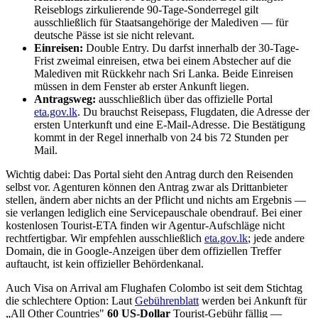
Reiseblogs zirkulierende 90-Tage-Sonderregel gilt
ausschließlich für Staatsangehörige der Malediven — für
deutsche Pässe ist sie nicht relevant.
Einreisen:
Double Entry. Du darfst innerhalb der 30-Tage-
Frist zweimal einreisen, etwa bei einem Abstecher auf die
Malediven mit Rückkehr nach Sri Lanka. Beide Einreisen
müssen in dem Fenster ab erster Ankunft liegen.
Antragsweg:
ausschließlich über das offizielle Portal
eta.gov.lk
. Du brauchst Reisepass, Flugdaten, die Adresse der
ersten Unterkunft und eine E-Mail-Adresse. Die Bestätigung
kommt in der Regel innerhalb von 24 bis 72 Stunden per
Mail.
Wichtig dabei: Das Portal sieht den Antrag durch den Reisenden
selbst vor. Agenturen können den Antrag zwar als Drittanbieter
stellen, ändern aber nichts an der Pflicht und nichts am Ergebnis —
sie verlangen lediglich eine Servicepauschale obendrauf. Bei einer
kostenlosen Tourist-ETA finden wir Agentur-Aufschläge nicht
rechtfertigbar. Wir empfehlen ausschließlich
eta.gov.lk
; jede andere
Domain, die in Google-Anzeigen über dem offiziellen Treffer
auftaucht, ist kein offizieller Behördenkanal.
Auch Visa on Arrival am Flughafen Colombo ist seit dem Stichtag
die schlechtere Option: Laut
Gebührenblatt
werden bei Ankunft für
„All Other Countries"
60 US-Dollar
Tourist-Gebühr fällig —