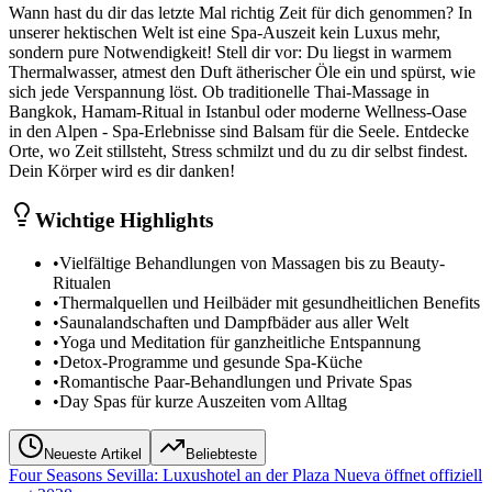
Wann hast du dir das letzte Mal richtig Zeit für dich genommen? In
unserer hektischen Welt ist eine Spa-Auszeit kein Luxus mehr,
sondern pure Notwendigkeit! Stell dir vor: Du liegst in warmem
Thermalwasser, atmest den Duft ätherischer Öle ein und spürst, wie
sich jede Verspannung löst. Ob traditionelle Thai-Massage in
Bangkok, Hamam-Ritual in Istanbul oder moderne Wellness-Oase
in den Alpen - Spa-Erlebnisse sind Balsam für die Seele. Entdecke
Orte, wo Zeit stillsteht, Stress schmilzt und du zu dir selbst findest.
Dein Körper wird es dir danken!
Wichtige Highlights
•
Vielfältige Behandlungen von Massagen bis zu Beauty-
Ritualen
•
Thermalquellen und Heilbäder mit gesundheitlichen Benefits
•
Saunalandschaften und Dampfbäder aus aller Welt
•
Yoga und Meditation für ganzheitliche Entspannung
•
Detox-Programme und gesunde Spa-Küche
•
Romantische Paar-Behandlungen und Private Spas
•
Day Spas für kurze Auszeiten vom Alltag
Neueste Artikel
Beliebteste
Four Seasons Sevilla: Luxushotel an der Plaza Nueva öffnet offiziell