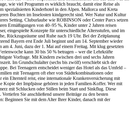
age, wie viel Programm es wirklich braucht, damit eine Reise als
um spezialisierten Kinderhotel in den Alpen. Mallorca und Kreta
igeren Buchten im Inselosten kindgerecht sind. Wer Natur und Kultur
nnteres Setting. Cluburlaube wie ROBINSON oder Center Parcs setzen
ren Ermäßigungen von 40–95 %, Kinder unter 2 Jahren reisen
er, eingespielte Konzepte für unterschiedliche Altersstufen, und im
Küche, Rückzugsräume und Ruhe nach 19 Uhr. Bei der Zeitplanung
ährend Bayern erst Ende Juli beginnt und am 14. September wieder
 am 4. Juni, dazu der 1. Mai auf einem Freitag. Mit klug gesetzten
r Ferienwoche kann 30 bis 50 % betragen – wer die Lehrkräfte
ichtigste Vorfrage. Mit Kindern zwischen drei und sechs Jahren
zeit. Im Grundschulalter (sechs bis zwölf) verschiebt sich der
uppe. Bei Teenagern entscheidet weniger das Hotel als das Umfeld –
milien mit Teenagern oft eher von Städtekombinationen oder
in Elternteil reist, eine internationale Krankenversicherung mit
e Kopie der Impfpässe gehören in jeden Familien-Koffer. Wer mit
rz mit Schlucken oder Stillen beim Start und Sinkflug. Diese
 Vertiefen Sie anschließend unsere Beiträge zu den besten
n: Beginnen Sie mit dem Alter Ihrer Kinder, danach mit der