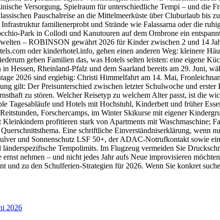
inische Versorgung, Spielraum für unterschiedliche Tempi – und die Fr
lassischen Pauschalreise an die Mittelmeerküste über Cluburlaub bis z
 Infrastruktur familienerprobt und Strände wie Falassarna oder die ruh
Pinocchio-Park in Collodi und Kanutouren auf dem Ombrone ein entspa
erwelten – ROBINSON gewährt 2026 für Kinder zwischen 2 und 14 Jah
tels.com oder kinderhotel.info, gehen einen anderen Weg: kleinere Häus
 wiederum geben Familien das, was Hotels selten leisten: eine eigene 
n in Hessen, Rheinland-Pfalz und dem Saarland bereits am 29. Juni, w
ntage 2026 sind ergiebig: Christi Himmelfahrt am 14. Mai, Fronleichnam
rung gilt: Der Preisunterschied zwischen letzter Schulwoche und erste
ernsthaft zu stören. Welcher Reisetyp zu welchem Alter passt, ist die w
le Tagesabläufe und Hotels mit Hochstuhl, Kinderbett und früher Essens
 Reitstunden, Forschercamps, im Winter Skikurse mit eigener Kindergr
 Kleinkindern profitieren stark von Apartments mit Waschmaschine; Fa
uerschnittsthema. Eine schriftliche Einverständniserklärung, wenn nur e
S-Pulver und Sonnenschutz LSF 50+, der ADAC-Notrufkontakt sowie ein
d länderspezifische Tempolimits. Im Flugzeug vermeiden Sie Druckschme
 ernst nehmen – und nicht jedes Jahr aufs Neue improvisieren möchten.
t und zu den Schulferien-Strategien für 2026. Wenn Sie konkret suche
ni 2026