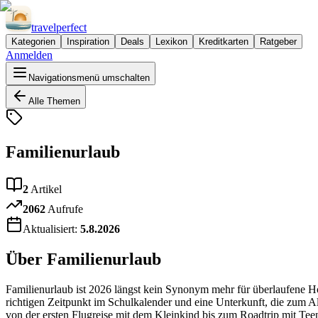
travel
perfect
Kategorien
Inspiration
Deals
Lexikon
Kreditkarten
Ratgeber
Anmelden
Navigationsmenü umschalten
Alle Themen
Familienurlaub
2
Artikel
2062
Aufrufe
Aktualisiert:
5.8.2026
Über
Familienurlaub
Familienurlaub ist 2026 längst kein Synonym mehr für überlaufene Ho
richtigen Zeitpunkt im Schulkalender und eine Unterkunft, die zum Al
von der ersten Flugreise mit dem Kleinkind bis zum Roadtrip mit Tee