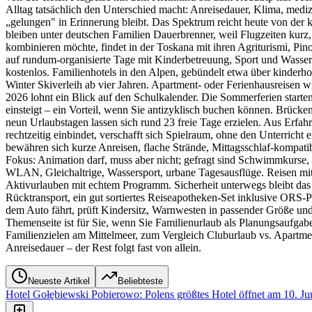
Alltag tatsächlich den Unterschied macht: Anreisedauer, Klima, mediz
„gelungen" in Erinnerung bleibt. Das Spektrum reicht heute von der k
bleiben unter deutschen Familien Dauerbrenner, weil Flugzeiten kurz,
kombinieren möchte, findet in der Toskana mit ihren Agriturismi, 
auf rundum-organisierte Tage mit Kinderbetreuung, Sport und Wass
kostenlos. Familienhotels in den Alpen, gebündelt etwa über kinderho
Winter Skiverleih ab vier Jahren. Apartment- oder Ferienhausreisen
2026 lohnt ein Blick auf den Schulkalender. Die Sommerferien starte
einsteigt – ein Vorteil, wenn Sie antizyklisch buchen können. Brücke
neun Urlaubstagen lassen sich rund 23 freie Tage erzielen. Aus Erfah
rechtzeitig einbindet, verschafft sich Spielraum, ohne den Unterricht 
bewähren sich kurze Anreisen, flache Strände, Mittagsschlaf-kompatib
Fokus: Animation darf, muss aber nicht; gefragt sind Schwimmkurse,
WLAN, Gleichaltrige, Wassersport, urbane Tagesausflüge. Reisen mit
Aktivurlauben mit echtem Programm. Sicherheit unterwegs bleibt das Q
Rücktransport, ein gut sortiertes Reiseapotheken-Set inklusive OR
dem Auto fährt, prüft Kindersitz, Warnwesten in passender Größe un
Themenseite ist für Sie, wenn Sie Familienurlaub als Planungsaufgabe
Familienzielen am Mittelmeer, zum Vergleich Cluburlaub vs. Apartmen
Anreisedauer – der Rest folgt fast von allein.
Neueste Artikel
Beliebteste
Hotel Gołębiewski Pobierowo: Polens größtes Hotel öffnet am 10. Ju