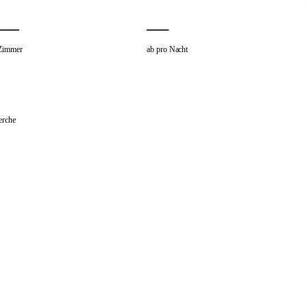
—
—
Zimmer
ab pro Nacht
erche