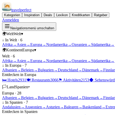
travel
perfect
Kategorien
Inspiration
Deals
Lexikon
Kreditkarten
Ratgeber
Anmelden
Navigationsmenü umschalten
🌍
Welt
Welt
▾
↓ In
Welt
·
6
Afrika
→
Asien
→
Europa
→
Nordamerika
→
Ozeanien
→
Südamerika
→
🌍
Kontinent
Europa
▾
Welt
·
6
Afrika
→
Asien
→
Europa
→
Nordamerika
→
Ozeanien
→
Südamerika
→
↓ In
Europa
·
7
Albanien
→
Belgien
→
Bulgarien
→
Deutschland
→
Dänemark
→
Finnla
Entdecken in
Europa
🛏
Hotels
2931
🍽
Restaurants
3066
⚑
Aktivitäten
2153
◆
Sehenswürdi
🏳
Land
Spanien
▾
Europa
·
28
Albanien
→
Belgien
→
Bulgarien
→
Deutschland
→
Dänemark
→
Finnla
↓ In
Spanien
·
7
Andalusien
→
Aragonien
→
Asturien
→
Balearen
→
Baskenland
→
Extre
Entdecken in
Spanien