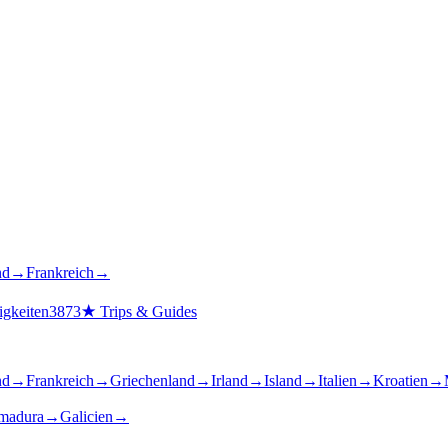
nd
→
Frankreich
→
gkeiten
3873
★
Trips & Guides
nd
→
Frankreich
→
Griechenland
→
Irland
→
Island
→
Italien
→
Kroatien
→
madura
→
Galicien
→