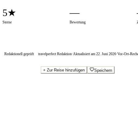
5★
—
Sterne
Bewertung
Redaktionell geprüft
travelperfect Redaktion
·
Aktualisiert am
22. Juni 2026
·
Vor-Ort-Rech
+
Zur Reise hinzufügen
Speichern
Beste Preise · Anbieter vergleichen
Wo Sie buchen.