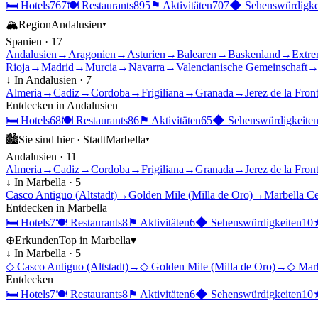
🛏
Hotels
767
🍽
Restaurants
895
⚑
Aktivitäten
707
◆
Sehenswürdigke
🏔
Region
Andalusien
▾
Spanien
·
17
Andalusien
→
Aragonien
→
Asturien
→
Balearen
→
Baskenland
→
Extre
Rioja
→
Madrid
→
Murcia
→
Navarra
→
Valencianische Gemeinschaft
↓ In
Andalusien
·
7
Almeria
→
Cadiz
→
Cordoba
→
Frigiliana
→
Granada
→
Jerez de la Fron
Entdecken in
Andalusien
🛏
Hotels
68
🍽
Restaurants
86
⚑
Aktivitäten
65
◆
Sehenswürdigkeite
🏙
Sie sind hier ·
Stadt
Marbella
▾
Andalusien
·
11
Almeria
→
Cadiz
→
Cordoba
→
Frigiliana
→
Granada
→
Jerez de la Fron
↓ In
Marbella
·
5
Casco Antiguo (Altstadt)
→
Golden Mile (Milla de Oro)
→
Marbella Ce
Entdecken in
Marbella
🛏
Hotels
7
🍽
Restaurants
8
⚑
Aktivitäten
6
◆
Sehenswürdigkeiten
10
⊕
Erkunden
Top in
Marbella
▾
↓ In
Marbella
·
5
◇
Casco Antiguo (Altstadt)
→
◇
Golden Mile (Milla de Oro)
→
◇
Marb
Entdecken
🛏
Hotels
7
🍽
Restaurants
8
⚑
Aktivitäten
6
◆
Sehenswürdigkeiten
10