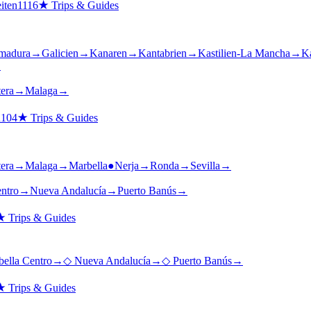
iten
1116
★
Trips & Guides
madura
→
Galicien
→
Kanaren
→
Kantabrien
→
Kastilien-La Mancha
→
Ka
→
tera
→
Malaga
→
n
104
★
Trips & Guides
tera
→
Malaga
→
Marbella
●
Nerja
→
Ronda
→
Sevilla
→
ntro
→
Nueva Andalucía
→
Puerto Banús
→
★
Trips & Guides
ella Centro
→
◇
Nueva Andalucía
→
◇
Puerto Banús
→
★
Trips & Guides