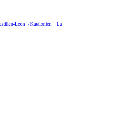
stilien-Leon
→
Katalonien
→
La