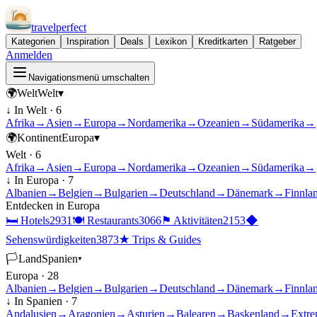
travel
perfect
Kategorien
Inspiration
Deals
Lexikon
Kreditkarten
Ratgeber
Anmelden
Navigationsmenü umschalten
🌍
Welt
Welt
▾
↓ In
Welt
·
6
Afrika
→
Asien
→
Europa
→
Nordamerika
→
Ozeanien
→
Südamerika
→
🌍
Kontinent
Europa
▾
Welt
·
6
Afrika
→
Asien
→
Europa
→
Nordamerika
→
Ozeanien
→
Südamerika
→
↓ In
Europa
·
7
Albanien
→
Belgien
→
Bulgarien
→
Deutschland
→
Dänemark
→
Finnla
Entdecken in
Europa
🛏
Hotels
2931
🍽
Restaurants
3066
⚑
Aktivitäten
2153
◆
Sehenswürdigkeiten
3873
★
Trips & Guides
🏳
Land
Spanien
▾
Europa
·
28
Albanien
→
Belgien
→
Bulgarien
→
Deutschland
→
Dänemark
→
Finnla
↓ In
Spanien
·
7
Andalusien
→
Aragonien
→
Asturien
→
Balearen
→
Baskenland
→
Extre