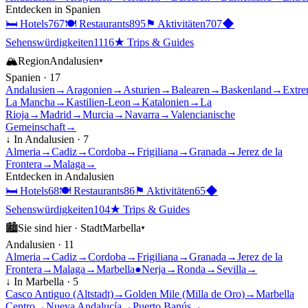
Entdecken in
Spanien
🛏
Hotels
767
🍽
Restaurants
895
⚑
Aktivitäten
707
◆
Sehenswürdigkeiten
1116
★
Trips & Guides
🏔
Region
Andalusien
▾
Spanien
·
17
Andalusien
→
Aragonien
→
Asturien
→
Balearen
→
Baskenland
→
Extre
La Mancha
→
Kastilien-Leon
→
Katalonien
→
La
Rioja
→
Madrid
→
Murcia
→
Navarra
→
Valencianische
Gemeinschaft
→
↓ In
Andalusien
·
7
Almeria
→
Cadiz
→
Cordoba
→
Frigiliana
→
Granada
→
Jerez de la
Frontera
→
Malaga
→
Entdecken in
Andalusien
🛏
Hotels
68
🍽
Restaurants
86
⚑
Aktivitäten
65
◆
Sehenswürdigkeiten
104
★
Trips & Guides
🏙
Sie sind hier ·
Stadt
Marbella
▾
Andalusien
·
11
Almeria
→
Cadiz
→
Cordoba
→
Frigiliana
→
Granada
→
Jerez de la
Frontera
→
Malaga
→
Marbella
●
Nerja
→
Ronda
→
Sevilla
→
↓ In
Marbella
·
5
Casco Antiguo (Altstadt)
→
Golden Mile (Milla de Oro)
→
Marbella
Centro
→
Nueva Andalucía
→
Puerto Banús
→