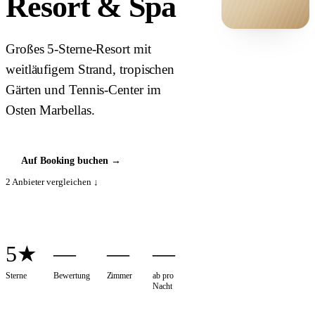
Resort & Spa
HOTEL ·
Großes 5-Sterne-Resort mit
COVER
weitläufigem Strand, tropischen
Gärten und Tennis-Center im
Osten Marbellas.
Auf Booking buchen
→
2
Anbieter vergleichen ↓
5★
—
—
—
Sterne
Bewertung
Zimmer
ab pro
Nacht