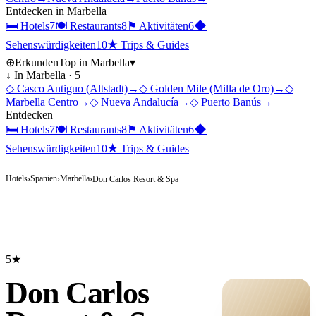
Entdecken in
Marbella
🛏
Hotels
7
🍽
Restaurants
8
⚑
Aktivitäten
6
◆
Sehenswürdigkeiten
10
★
Trips & Guides
⊕
Erkunden
Top in
Marbella
▾
↓ In
Marbella
·
5
◇
Casco Antiguo (Altstadt)
→
◇
Golden Mile (Milla de Oro)
→
◇
Marbella Centro
→
◇
Nueva Andalucía
→
◇
Puerto Banús
→
Entdecken
🛏
Hotels
7
🍽
Restaurants
8
⚑
Aktivitäten
6
◆
Sehenswürdigkeiten
10
★
Trips & Guides
Hotels
Spanien
Marbella
›
›
›
Don Carlos Resort & Spa
5★
Don Carlos