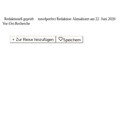
Redaktionell geprüft
travelperfect Redaktion
·
Aktualisiert am
22. Juni 2026
·
Vor-Ort-Recherche
+
Zur Reise hinzufügen
Speichern
Beste Preise · Anbieter vergleichen
Wo Sie buchen.
Booking.com