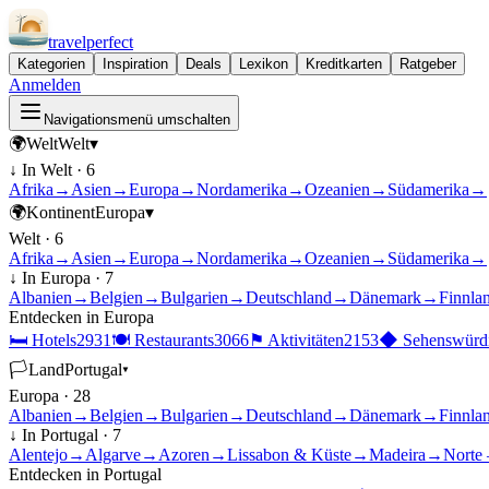
travel
perfect
Kategorien
Inspiration
Deals
Lexikon
Kreditkarten
Ratgeber
Anmelden
Navigationsmenü umschalten
🌍
Welt
Welt
▾
↓ In
Welt
·
6
Afrika
→
Asien
→
Europa
→
Nordamerika
→
Ozeanien
→
Südamerika
→
🌍
Kontinent
Europa
▾
Welt
·
6
Afrika
→
Asien
→
Europa
→
Nordamerika
→
Ozeanien
→
Südamerika
→
↓ In
Europa
·
7
Albanien
→
Belgien
→
Bulgarien
→
Deutschland
→
Dänemark
→
Finnla
Entdecken in
Europa
🛏
Hotels
2931
🍽
Restaurants
3066
⚑
Aktivitäten
2153
◆
Sehenswürdi
🏳
Land
Portugal
▾
Europa
·
28
Albanien
→
Belgien
→
Bulgarien
→
Deutschland
→
Dänemark
→
Finnla
↓ In
Portugal
·
7
Alentejo
→
Algarve
→
Azoren
→
Lissabon & Küste
→
Madeira
→
Norte 
Entdecken in
Portugal