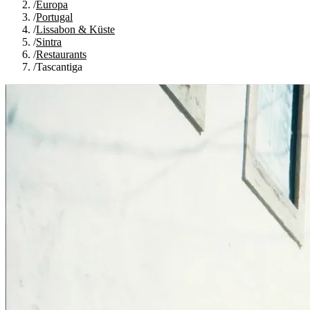
/
Europa
/
Portugal
/
Lissabon & Küste
/
Sintra
/
Restaurants
/
Tascantiga