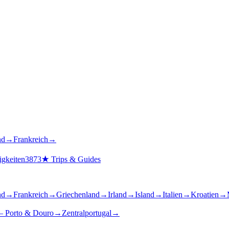
nd
→
Frankreich
→
gkeiten
3873
★
Trips & Guides
nd
→
Frankreich
→
Griechenland
→
Irland
→
Island
→
Italien
→
Kroatien
→
– Porto & Douro
→
Zentralportugal
→