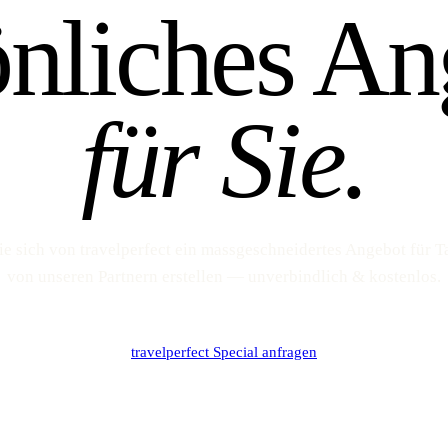
önliches An
für Sie.
ie sich von travelperfect ein massgeschneidertes Angebot für T
von unseren Partnern erstellen — unverbindlich & kostenlos.
travelperfect Special anfragen