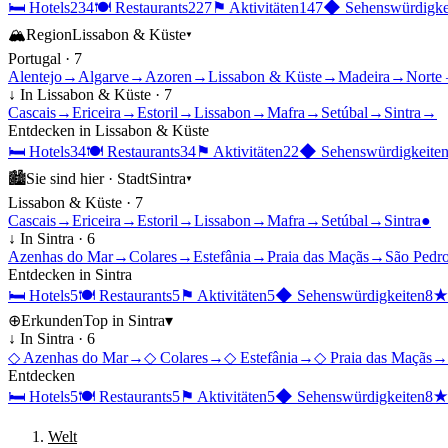
🛏
Hotels
234
🍽
Restaurants
227
⚑
Aktivitäten
147
◆
Sehenswürdigke
🏔
Region
Lissabon & Küste
▾
Portugal
·
7
Alentejo
→
Algarve
→
Azoren
→
Lissabon & Küste
→
Madeira
→
Norte 
↓ In
Lissabon & Küste
·
7
Cascais
→
Ericeira
→
Estoril
→
Lissabon
→
Mafra
→
Setúbal
→
Sintra
→
Entdecken in
Lissabon & Küste
🛏
Hotels
34
🍽
Restaurants
34
⚑
Aktivitäten
22
◆
Sehenswürdigkeite
🏙
Sie sind hier ·
Stadt
Sintra
▾
Lissabon & Küste
·
7
Cascais
→
Ericeira
→
Estoril
→
Lissabon
→
Mafra
→
Setúbal
→
Sintra
●
↓ In
Sintra
·
6
Azenhas do Mar
→
Colares
→
Estefânia
→
Praia das Maçãs
→
São Pedro
Entdecken in
Sintra
🛏
Hotels
5
🍽
Restaurants
5
⚑
Aktivitäten
5
◆
Sehenswürdigkeiten
8
⊕
Erkunden
Top in
Sintra
▾
↓ In
Sintra
·
6
◇
Azenhas do Mar
→
◇
Colares
→
◇
Estefânia
→
◇
Praia das Maçãs
→
Entdecken
🛏
Hotels
5
🍽
Restaurants
5
⚑
Aktivitäten
5
◆
Sehenswürdigkeiten
8
Welt