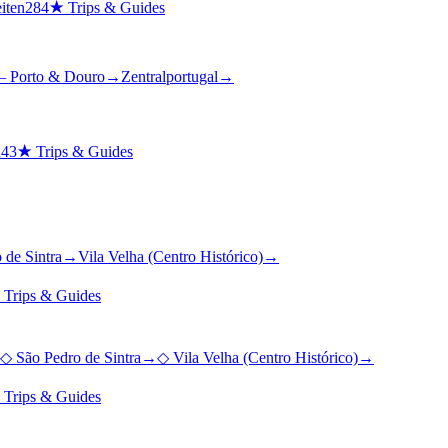
iten
284
★
Trips & Guides
– Porto & Douro
→
Zentralportugal
→
n
43
★
Trips & Guides
 de Sintra
→
Vila Velha (Centro Histórico)
→
★
Trips & Guides
◇
São Pedro de Sintra
→
◇
Vila Velha (Centro Histórico)
→
★
Trips & Guides