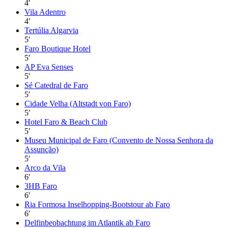
4
′
Vila Adentro
4
′
Tertúlia Algarvia
5
′
Faro Boutique Hotel
5
′
AP Eva Senses
5
′
Sé Catedral de Faro
5
′
Cidade Velha (Altstadt von Faro)
5
′
Hotel Faro & Beach Club
5
′
Museu Municipal de Faro (Convento de Nossa Senhora da
Assunção)
5
′
Arco da Vila
6
′
3HB Faro
6
′
Ria Formosa Inselhopping-Bootstour ab Faro
6
′
Delfinbeobachtung im Atlantik ab Faro