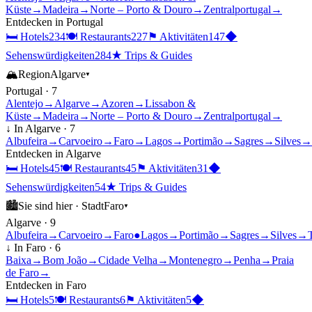
Küste
→
Madeira
→
Norte – Porto & Douro
→
Zentralportugal
→
Entdecken in
Portugal
🛏
Hotels
234
🍽
Restaurants
227
⚑
Aktivitäten
147
◆
Sehenswürdigkeiten
284
★
Trips & Guides
🏔
Region
Algarve
▾
Portugal
·
7
Alentejo
→
Algarve
→
Azoren
→
Lissabon &
Küste
→
Madeira
→
Norte – Porto & Douro
→
Zentralportugal
→
↓ In
Algarve
·
7
Albufeira
→
Carvoeiro
→
Faro
→
Lagos
→
Portimão
→
Sagres
→
Silves
→
Entdecken in
Algarve
🛏
Hotels
45
🍽
Restaurants
45
⚑
Aktivitäten
31
◆
Sehenswürdigkeiten
54
★
Trips & Guides
🏙
Sie sind hier ·
Stadt
Faro
▾
Algarve
·
9
Albufeira
→
Carvoeiro
→
Faro
●
Lagos
→
Portimão
→
Sagres
→
Silves
→
↓ In
Faro
·
6
Baixa
→
Bom João
→
Cidade Velha
→
Montenegro
→
Penha
→
Praia
de Faro
→
Entdecken in
Faro
🛏
Hotels
5
🍽
Restaurants
6
⚑
Aktivitäten
5
◆