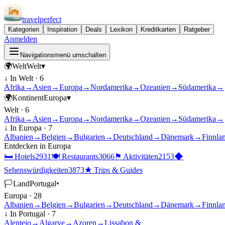
travel
perfect
Kategorien
Inspiration
Deals
Lexikon
Kreditkarten
Ratgeber
Anmelden
Navigationsmenü umschalten
🌍
Welt
Welt
▾
↓ In
Welt
·
6
Afrika
→
Asien
→
Europa
→
Nordamerika
→
Ozeanien
→
Südamerika
→
🌍
Kontinent
Europa
▾
Welt
·
6
Afrika
→
Asien
→
Europa
→
Nordamerika
→
Ozeanien
→
Südamerika
→
↓ In
Europa
·
7
Albanien
→
Belgien
→
Bulgarien
→
Deutschland
→
Dänemark
→
Finnla
Entdecken in
Europa
🛏
Hotels
2931
🍽
Restaurants
3066
⚑
Aktivitäten
2153
◆
Sehenswürdigkeiten
3873
★
Trips & Guides
🏳
Land
Portugal
▾
Europa
·
28
Albanien
→
Belgien
→
Bulgarien
→
Deutschland
→
Dänemark
→
Finnla
↓ In
Portugal
·
7
Alentejo
→
Algarve
→
Azoren
→
Lissabon &