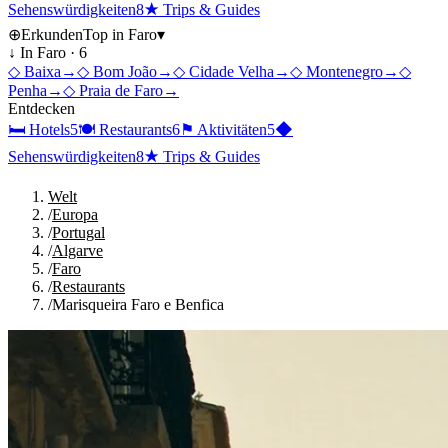
Sehenswürdigkeiten
8
★
Trips & Guides
⊕
Erkunden
Top in
Faro
▾
↓ In
Faro
·
6
◇
Baixa
→
◇
Bom João
→
◇
Cidade Velha
→
◇
Montenegro
→
◇
Penha
→
◇
Praia de Faro
→
Entdecken
🛏
Hotels
5
🍽
Restaurants
6
⚑
Aktivitäten
5
◆
Sehenswürdigkeiten
8
★
Trips & Guides
Welt
/
Europa
/
Portugal
/
Algarve
/
Faro
/
Restaurants
/
Marisqueira Faro e Benfica