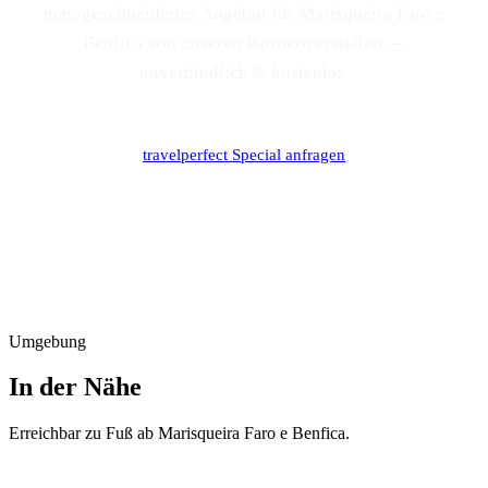
massgeschneidertes Angebot für Marisqueira Faro e
Benfica von unseren Partnern erstellen —
unverbindlich & kostenlos.
travelperfect Special anfragen
Umgebung
In der Nähe
Erreichbar zu Fuß ab
Marisqueira Faro e Benfica
.