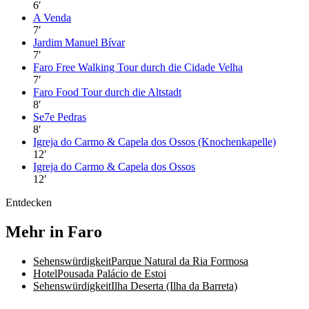
6
′
A Venda
7
′
Jardim Manuel Bívar
7
′
Faro Free Walking Tour durch die Cidade Velha
7
′
Faro Food Tour durch die Altstadt
8
′
Se7e Pedras
8
′
Igreja do Carmo & Capela dos Ossos (Knochenkapelle)
12
′
Igreja do Carmo & Capela dos Ossos
12
′
Entdecken
Mehr in Faro
Sehenswürdigkeit
Parque Natural da Ria Formosa
Hotel
Pousada Palácio de Estoi
Sehenswürdigkeit
Ilha Deserta (Ilha da Barreta)