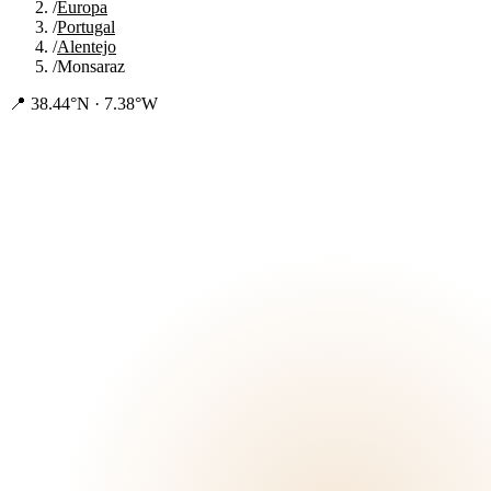
/
Europa
/
Portugal
/
Alentejo
/
Monsaraz
📍
38.44°N · 7.38°W