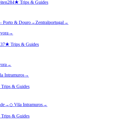
iten
284
★
Trips & Guides
– Porto & Douro
→
Zentralportugal
→
vora
→
n
37
★
Trips & Guides
vora
→
la Intramuros
→
★
Trips & Guides
lde
→
◇
Vila Intramuros
→
★
Trips & Guides