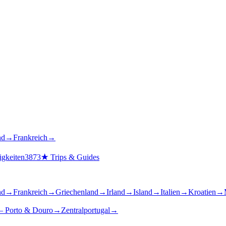
nd
→
Frankreich
→
gkeiten
3873
★
Trips & Guides
nd
→
Frankreich
→
Griechenland
→
Irland
→
Island
→
Italien
→
Kroatien
→
– Porto & Douro
→
Zentralportugal
→