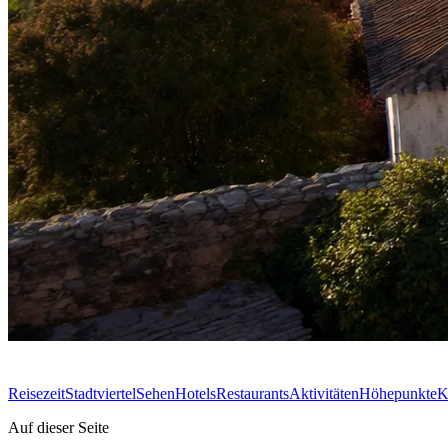
Reisezeit
Stadtviertel
Sehen
Hotels
Restaurants
Aktivitäten
Höhepunkte
K
Auf dieser Seite