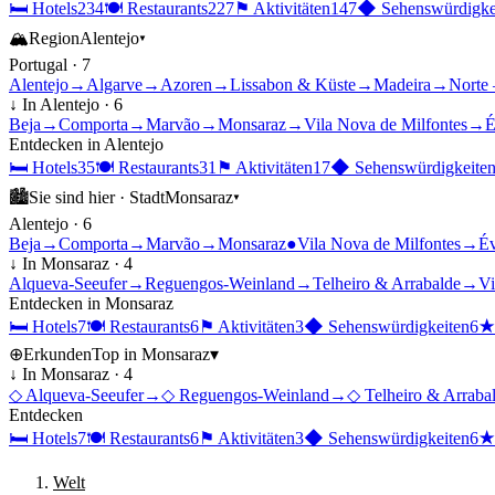
🛏
Hotels
234
🍽
Restaurants
227
⚑
Aktivitäten
147
◆
Sehenswürdigke
🏔
Region
Alentejo
▾
Portugal
·
7
Alentejo
→
Algarve
→
Azoren
→
Lissabon & Küste
→
Madeira
→
Norte 
↓ In
Alentejo
·
6
Beja
→
Comporta
→
Marvão
→
Monsaraz
→
Vila Nova de Milfontes
→
É
Entdecken in
Alentejo
🛏
Hotels
35
🍽
Restaurants
31
⚑
Aktivitäten
17
◆
Sehenswürdigkeite
🏙
Sie sind hier ·
Stadt
Monsaraz
▾
Alentejo
·
6
Beja
→
Comporta
→
Marvão
→
Monsaraz
●
Vila Nova de Milfontes
→
É
↓ In
Monsaraz
·
4
Alqueva-Seeufer
→
Reguengos-Weinland
→
Telheiro & Arrabalde
→
Vi
Entdecken in
Monsaraz
🛏
Hotels
7
🍽
Restaurants
6
⚑
Aktivitäten
3
◆
Sehenswürdigkeiten
6
⊕
Erkunden
Top in
Monsaraz
▾
↓ In
Monsaraz
·
4
◇
Alqueva-Seeufer
→
◇
Reguengos-Weinland
→
◇
Telheiro & Arraba
Entdecken
🛏
Hotels
7
🍽
Restaurants
6
⚑
Aktivitäten
3
◆
Sehenswürdigkeiten
6
Welt