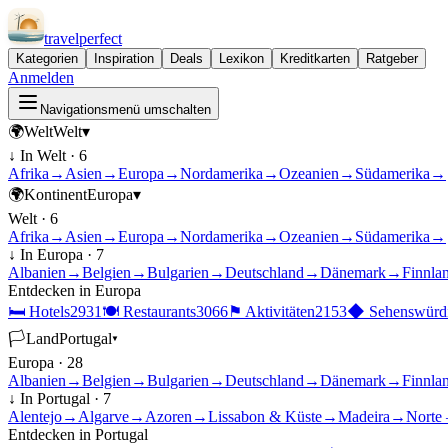
travel
perfect
Kategorien
Inspiration
Deals
Lexikon
Kreditkarten
Ratgeber
Anmelden
Navigationsmenü umschalten
🌍
Welt
Welt
▾
↓ In
Welt
·
6
Afrika
→
Asien
→
Europa
→
Nordamerika
→
Ozeanien
→
Südamerika
→
🌍
Kontinent
Europa
▾
Welt
·
6
Afrika
→
Asien
→
Europa
→
Nordamerika
→
Ozeanien
→
Südamerika
→
↓ In
Europa
·
7
Albanien
→
Belgien
→
Bulgarien
→
Deutschland
→
Dänemark
→
Finnla
Entdecken in
Europa
🛏
Hotels
2931
🍽
Restaurants
3066
⚑
Aktivitäten
2153
◆
Sehenswürdi
🏳
Land
Portugal
▾
Europa
·
28
Albanien
→
Belgien
→
Bulgarien
→
Deutschland
→
Dänemark
→
Finnla
↓ In
Portugal
·
7
Alentejo
→
Algarve
→
Azoren
→
Lissabon & Küste
→
Madeira
→
Norte 
Entdecken in
Portugal