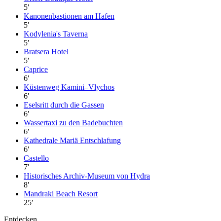
5
′
Kanonenbastionen am Hafen
5
′
Kodylenia's Taverna
5
′
Bratsera Hotel
5
′
Caprice
6
′
Küstenweg Kamini–Vlychos
6
′
Eselsritt durch die Gassen
6
′
Wassertaxi zu den Badebuchten
6
′
Kathedrale Mariä Entschlafung
6
′
Castello
7
′
Historisches Archiv-Museum von Hydra
8
′
Mandraki Beach Resort
25
′
Entdecken