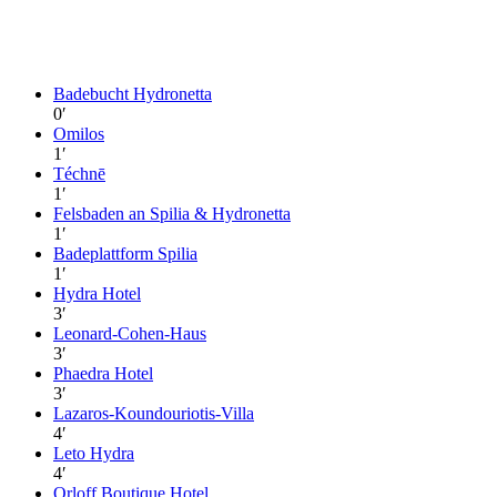
Badebucht Hydronetta
0
′
Omilos
1
′
Téchnē
1
′
Felsbaden an Spilia & Hydronetta
1
′
Badeplattform Spilia
1
′
Hydra Hotel
3
′
Leonard-Cohen-Haus
3
′
Phaedra Hotel
3
′
Lazaros-Koundouriotis-Villa
4
′
Leto Hydra
4
′
Orloff Boutique Hotel