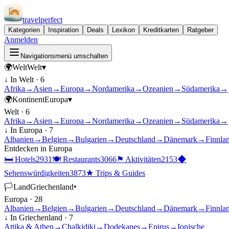
travel
perfect
Kategorien
Inspiration
Deals
Lexikon
Kreditkarten
Ratgeber
Anmelden
Navigationsmenü umschalten
🌍
Welt
Welt
▾
↓ In
Welt
·
6
Afrika
→
Asien
→
Europa
→
Nordamerika
→
Ozeanien
→
Südamerika
→
🌍
Kontinent
Europa
▾
Welt
·
6
Afrika
→
Asien
→
Europa
→
Nordamerika
→
Ozeanien
→
Südamerika
→
↓ In
Europa
·
7
Albanien
→
Belgien
→
Bulgarien
→
Deutschland
→
Dänemark
→
Finnla
Entdecken in
Europa
🛏
Hotels
2931
🍽
Restaurants
3066
⚑
Aktivitäten
2153
◆
Sehenswürdigkeiten
3873
★
Trips & Guides
🏳
Land
Griechenland
▾
Europa
·
28
Albanien
→
Belgien
→
Bulgarien
→
Deutschland
→
Dänemark
→
Finnla
↓ In
Griechenland
·
7
Attika & Athen
→
Chalkidiki
→
Dodekanes
→
Epirus
→
Ionische