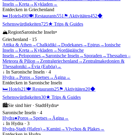
Inseln
→
Kreta
→
Kykladen
→
Entdecken in
Griechenland
🛏
Hotels
490
🍽
Restaurants
551
⚑
Aktivitäten
452
◆
Sehenswürdigkeiten
725
★
Trips & Guides
🏔
Region
Saronische Inseln
▾
Griechenland
·
15
Attika & Athen
→
Chalkidiki
→
Dodekanes
→
Epirus
→
Ionische
Inseln
→
Kreta
→
Kykladen
→
Nordägäische
Inseln
→
Peloponnes
→
Saronische Inseln
→
Sporaden
→
Thessalien –
Meteora & Pilion
→
Zentralgriechenland
→
Zentralmakedonien &
Thessaloniki
→
Évia (Euböa)
→
↓ In
Saronische Inseln
·
4
Hydra
→
Poros
→
Spetses
→
Ägina
→
Entdecken in
Saronische Inseln
🛏
Hotels
21
🍽
Restaurants
25
⚑
Aktivitäten
20
◆
Sehenswürdigkeiten
30
★
Trips & Guides
🏙
Sie sind hier ·
Stadt
Hydra
▾
Saronische Inseln
·
4
Hydra
●
Poros
→
Spetses
→
Ägina
→
↓ In
Hydra
·
3
Hydra-Stadt (Hafen)
→
Kamini
→
Vlychos & Plakes
→
Entdecken in
Hydra