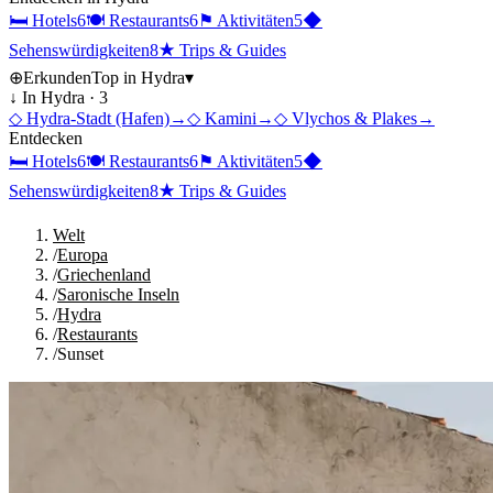
🛏
Hotels
6
🍽
Restaurants
6
⚑
Aktivitäten
5
◆
Sehenswürdigkeiten
8
★
Trips & Guides
⊕
Erkunden
Top in
Hydra
▾
↓ In
Hydra
·
3
◇
Hydra-Stadt (Hafen)
→
◇
Kamini
→
◇
Vlychos & Plakes
→
Entdecken
🛏
Hotels
6
🍽
Restaurants
6
⚑
Aktivitäten
5
◆
Sehenswürdigkeiten
8
★
Trips & Guides
Welt
/
Europa
/
Griechenland
/
Saronische Inseln
/
Hydra
/
Restaurants
/
Sunset