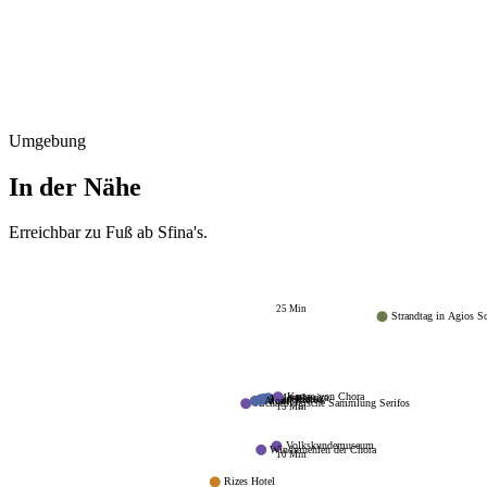
Umgebung
In der Nähe
Erreichbar zu Fuß ab
Sfina's
.
25
Min
Strandtag in Agios So
Kastro von Chora
Marathoriza
To Steki
Pano Piatsa
Stou Stratou
Aloni
Archaeologische Sammlung Serifos
15
Min
Volkskundemuseum
Windmuehlen der Chora
10
Min
Rizes Hotel