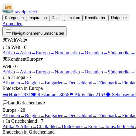
travel
perfect
Kategorien
Inspiration
Deals
Lexikon
Kreditkarten
Ratgeber
Anmelden
Navigationsmenü umschalten
🌍
Welt
Welt
▾
↓ In
Welt
·
6
Afrika
→
Asien
→
Europa
→
Nordamerika
→
Ozeanien
→
Südamerika
→
🌍
Kontinent
Europa
▾
Welt
·
6
Afrika
→
Asien
→
Europa
→
Nordamerika
→
Ozeanien
→
Südamerika
→
↓ In
Europa
·
7
Albanien
→
Belgien
→
Bulgarien
→
Deutschland
→
Dänemark
→
Finnla
Entdecken in
Europa
🛏
Hotels
2931
🍽
Restaurants
3066
⚑
Aktivitäten
2153
◆
Sehenswürdi
🏳
Land
Griechenland
▾
Europa
·
28
Albanien
→
Belgien
→
Bulgarien
→
Deutschland
→
Dänemark
→
Finnla
↓ In
Griechenland
·
7
Attika & Athen
→
Chalkidiki
→
Dodekanes
→
Epirus
→
Ionische Inseln
Entdecken in
Griechenland