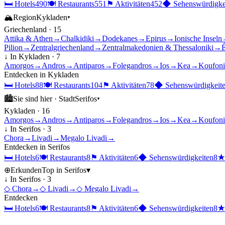
🛏
Hotels
490
🍽
Restaurants
551
⚑
Aktivitäten
452
◆
Sehenswürdigke
🏔
Region
Kykladen
▾
Griechenland
·
15
Attika & Athen
→
Chalkidiki
→
Dodekanes
→
Epirus
→
Ionische Inseln
Pilion
→
Zentralgriechenland
→
Zentralmakedonien & Thessaloniki
→
É
↓ In
Kykladen
·
7
Amorgos
→
Andros
→
Antiparos
→
Folegandros
→
Ios
→
Kea
→
Koufoni
Entdecken in
Kykladen
🛏
Hotels
88
🍽
Restaurants
104
⚑
Aktivitäten
78
◆
Sehenswürdigkeit
🏙
Sie sind hier ·
Stadt
Serifos
▾
Kykladen
·
16
Amorgos
→
Andros
→
Antiparos
→
Folegandros
→
Ios
→
Kea
→
Koufoni
↓ In
Serifos
·
3
Chora
→
Livadi
→
Megalo Livadi
→
Entdecken in
Serifos
🛏
Hotels
6
🍽
Restaurants
8
⚑
Aktivitäten
6
◆
Sehenswürdigkeiten
8
⊕
Erkunden
Top in
Serifos
▾
↓ In
Serifos
·
3
◇
Chora
→
◇
Livadi
→
◇
Megalo Livadi
→
Entdecken
🛏
Hotels
6
🍽
Restaurants
8
⚑
Aktivitäten
6
◆
Sehenswürdigkeiten
8