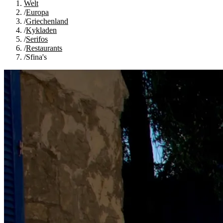
Welt
/
Europa
/
Griechenland
/
Kykladen
/
Serifos
/
Restaurants
/
Sfina's