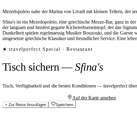
Mezedopoleio nahe der Marina von Livadi mit kleinen Tellern, der s
Sfina's ist ein Mezedopoleio, eine griechische Mezze-Bar, ganz in d
der langsam und bissfest gegarte Kichererbseneintopf, der das Signatur
Dunkelheit spielen regelmaessig Musiker Bouzouki, und die Gaeste we
umgesetzte griechische Klassiker und freundlicher Service. Eine lebe
★ travelperfect Special ·
Restaurant
Tisch sichern
—
Sfina's
Tisch, Verfügbarkeit und die besten Konditionen — travelperfect übe
Persönliches Angebot anfragen
Auf der Karte ansehen
+
Zur Reise hinzufügen
Speichern