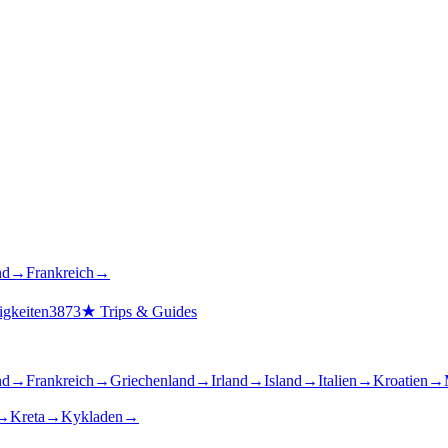
nd
→
Frankreich
→
gkeiten
3873
★
Trips & Guides
nd
→
Frankreich
→
Griechenland
→
Irland
→
Island
→
Italien
→
Kroatien
→
→
Kreta
→
Kykladen
→