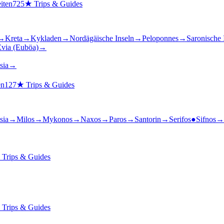
iten
725
★
Trips & Guides
→
Kreta
→
Kykladen
→
Nordägäische Inseln
→
Peloponnes
→
Saronische 
via (Euböa)
→
sia
→
en
127
★
Trips & Guides
sia
→
Milos
→
Mykonos
→
Naxos
→
Paros
→
Santorin
→
Serifos
●
Sifnos
→
★
Trips & Guides
★
Trips & Guides