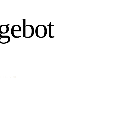
gebot
ina's von