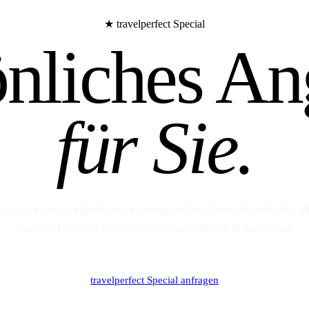
★ travelperfect Special
önliches An
für Sie.
ie sich von travelperfect ein massgeschneidertes Angebot für Sf
unseren Partnern erstellen — unverbindlich & kostenlos.
travelperfect Special anfragen