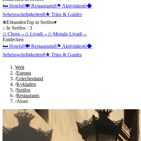
🛏
Hotels
6
🍽
Restaurants
8
⚑
Aktivitäten
6
◆
Sehenswürdigkeiten
8
★
Trips & Guides
⊕
Erkunden
Top in
Serifos
▾
↓ In
Serifos
·
3
◇
Chora
→
◇
Livadi
→
◇
Megalo Livadi
→
Entdecken
🛏
Hotels
6
🍽
Restaurants
8
⚑
Aktivitäten
6
◆
Sehenswürdigkeiten
8
★
Trips & Guides
Welt
/
Europa
/
Griechenland
/
Kykladen
/
Serifos
/
Restaurants
/
Aloni