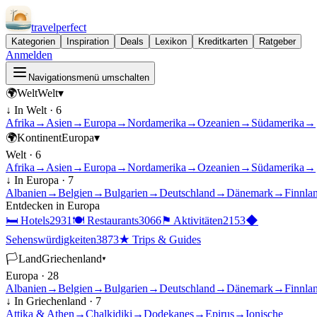
travel
perfect
Kategorien
Inspiration
Deals
Lexikon
Kreditkarten
Ratgeber
Anmelden
Navigationsmenü umschalten
🌍
Welt
Welt
▾
↓ In
Welt
·
6
Afrika
→
Asien
→
Europa
→
Nordamerika
→
Ozeanien
→
Südamerika
→
🌍
Kontinent
Europa
▾
Welt
·
6
Afrika
→
Asien
→
Europa
→
Nordamerika
→
Ozeanien
→
Südamerika
→
↓ In
Europa
·
7
Albanien
→
Belgien
→
Bulgarien
→
Deutschland
→
Dänemark
→
Finnla
Entdecken in
Europa
🛏
Hotels
2931
🍽
Restaurants
3066
⚑
Aktivitäten
2153
◆
Sehenswürdigkeiten
3873
★
Trips & Guides
🏳
Land
Griechenland
▾
Europa
·
28
Albanien
→
Belgien
→
Bulgarien
→
Deutschland
→
Dänemark
→
Finnla
↓ In
Griechenland
·
7
Attika & Athen
→
Chalkidiki
→
Dodekanes
→
Epirus
→
Ionische