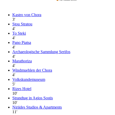
Kastro von Chora
3
′
Stou Stratou
4
′
To Steki
4
′
Pano Piatsa
4
′
Archaeologische Sammlung Serifos
4
′
Marathoriza
4
′
Windmuehlen der Chora
4
′
Volkskundemuseum
5
′
Rizes Hotel
10
′
Strandtag in Agios Sostis
10
′
Niriides Studios & Apartments
11
′