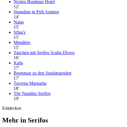
Nostos Boutique Hotel
12
′
Strandtag in Psili Ammos
14
′
Naias
15
′
Sfina's
15
′
Metalleio
15
′
Tauchen mit Serifos Scuba Divers
16
′
Kalis
17
′
Bootstour zu den Suedstraenden
17
′
Taverna Margarita
18
′
The Nautilus Serifos
19
′
Entdecken
Mehr in Serifos