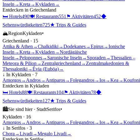
Inseln
→
Kreta
→
Kykladen
→
Entdecken in
Griechenland
🛏
Hotels
490
🍽
Restaurants
551
⚑
Aktivitäten
452
◆
Sehenswürdigkeiten
725
★
Trips & Guides
🏔
Region
Kykladen
▾
Griechenland
·
15
Attika & Athen
→
Chalkidiki
→
Dodekanes
→
Epirus
→
Ionische
Inseln
→
Kreta
→
Kykladen
→
Nordägäische
Inseln
→
Peloponnes
→
Saronische Inseln
→
Sporaden
→
Thessalien –
Meteora & Pilion
→
Zentralgriechenland
→
Zentralmakedonien &
Thessaloniki
→
Évia (Euböa)
→
↓ In
Kykladen
·
7
Amorgos
→
Andros
→
Antiparos
→
Folegandros
→
Ios
→
Kea
→
Koufoni
Entdecken in
Kykladen
🛏
Hotels
88
🍽
Restaurants
104
⚑
Aktivitäten
78
◆
Sehenswürdigkeiten
127
★
Trips & Guides
🏙
Sie sind hier ·
Stadt
Serifos
▾
Kykladen
·
16
Amorgos
→
Andros
→
Antiparos
→
Folegandros
→
Ios
→
Kea
→
Koufoni
↓ In
Serifos
·
3
Chora
→
Livadi
→
Megalo Livadi
→
Entdecken in
Serifos