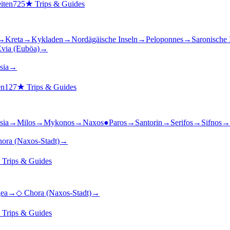
iten
725
★
Trips & Guides
→
Kreta
→
Kykladen
→
Nordägäische Inseln
→
Peloponnes
→
Saronische 
via (Euböa)
→
sia
→
en
127
★
Trips & Guides
sia
→
Milos
→
Mykonos
→
Naxos
●
Paros
→
Santorin
→
Serifos
→
Sifnos
→
ora (Naxos-Stadt)
→
★
Trips & Guides
gea
→
◇
Chora (Naxos-Stadt)
→
★
Trips & Guides