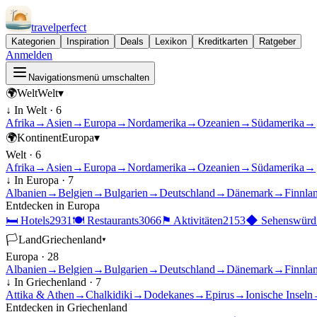
travel
perfect
Kategorien
Inspiration
Deals
Lexikon
Kreditkarten
Ratgeber
Anmelden
Navigationsmenü umschalten
🌍
Welt
Welt
▾
↓ In
Welt
·
6
Afrika
→
Asien
→
Europa
→
Nordamerika
→
Ozeanien
→
Südamerika
→
🌍
Kontinent
Europa
▾
Welt
·
6
Afrika
→
Asien
→
Europa
→
Nordamerika
→
Ozeanien
→
Südamerika
→
↓ In
Europa
·
7
Albanien
→
Belgien
→
Bulgarien
→
Deutschland
→
Dänemark
→
Finnla
Entdecken in
Europa
🛏
Hotels
2931
🍽
Restaurants
3066
⚑
Aktivitäten
2153
◆
Sehenswürdi
🏳
Land
Griechenland
▾
Europa
·
28
Albanien
→
Belgien
→
Bulgarien
→
Deutschland
→
Dänemark
→
Finnla
↓ In
Griechenland
·
7
Attika & Athen
→
Chalkidiki
→
Dodekanes
→
Epirus
→
Ionische Inseln
Entdecken in
Griechenland