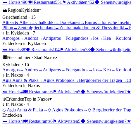
🛏
Hotels
490
🍽
Restaurants
551
⚑
Aktivitäten
452
◆
Sehenswürdigke
🏔
Region
Kykladen
▾
Griechenland
·
15
Attika & Athen
→
Chalkidiki
→
Dodekanes
→
Epirus
→
Ionische Inseln
Pilion
→
Zentralgriechenland
→
Zentralmakedonien & Thessaloniki
→
É
↓ In
Kykladen
·
7
Amorgos
→
Andros
→
Antiparos
→
Folegandros
→
Ios
→
Kea
→
Koufoni
Entdecken in
Kykladen
🛏
Hotels
88
🍽
Restaurants
104
⚑
Aktivitäten
78
◆
Sehenswürdigkeit
🏙
Sie sind hier ·
Stadt
Naxos
▾
Kykladen
·
16
Amorgos
→
Andros
→
Antiparos
→
Folegandros
→
Ios
→
Kea
→
Koufoni
↓ In
Naxos
·
4
Agia Anna & Plaka
→
Agios Prokopios
→
Bergdoerfer der Tragea
→
Ch
Entdecken in
Naxos
🛏
Hotels
4
🍽
Restaurants
6
⚑
Aktivitäten
5
◆
Sehenswürdigkeiten
7
⊕
Erkunden
Top in
Naxos
▾
↓ In
Naxos
·
4
◇
Agia Anna & Plaka
→
◇
Agios Prokopios
→
◇
Bergdoerfer der Tra
Entdecken
🛏
Hotels
4
🍽
Restaurants
6
⚑
Aktivitäten
5
◆
Sehenswürdigkeiten
7