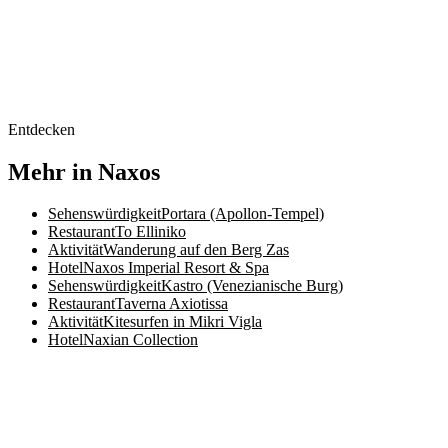
Entdecken
Mehr in Naxos
Sehenswürdigkeit
Portara (Apollon-Tempel)
Restaurant
To Elliniko
Aktivität
Wanderung auf den Berg Zas
Hotel
Naxos Imperial Resort & Spa
Sehenswürdigkeit
Kastro (Venezianische Burg)
Restaurant
Taverna Axiotissa
Aktivität
Kitesurfen in Mikri Vigla
Hotel
Naxian Collection