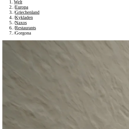
Welt
/
Europa
/
Griechenland
/
Kykladen
/
Naxos
/
Restaurants
/
Gorgona