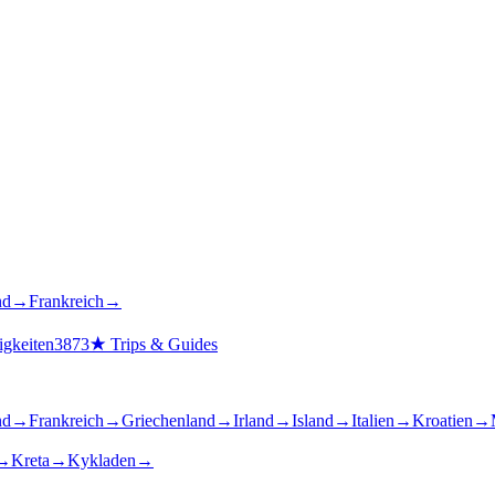
nd
→
Frankreich
→
gkeiten
3873
★
Trips & Guides
nd
→
Frankreich
→
Griechenland
→
Irland
→
Island
→
Italien
→
Kroatien
→
→
Kreta
→
Kykladen
→