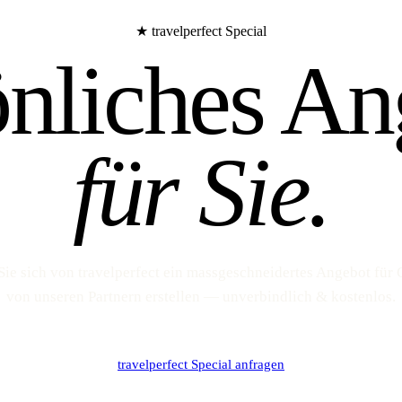
★ travelperfect Special
önliches An
für Sie.
Sie sich von travelperfect ein massgeschneidertes Angebot für
von unseren Partnern erstellen — unverbindlich & kostenlos.
travelperfect Special anfragen