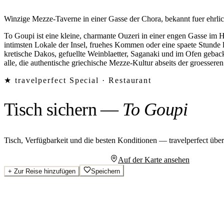
Winzige Mezze-Taverne in einer Gasse der Chora, bekannt fuer ehrl
To Goupi ist eine kleine, charmante Ouzeri in einer engen Gasse im H
intimsten Lokale der Insel, fruehes Kommen oder eine spaete Stunde 
kretische Dakos, gefuellte Weinblaetter, Saganaki und im Ofen gebac
alle, die authentische griechische Mezze-Kultur abseits der groessere
★ travelperfect Special ·
Restaurant
Tisch sichern
—
To Goupi
Tisch, Verfügbarkeit und die besten Konditionen — travelperfect übe
Persönliches Angebot anfragen
Auf der Karte ansehen
+
Zur Reise hinzufügen
Speichern