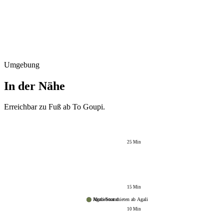
Umgebung
In der Nähe
Erreichbar zu Fuß ab
To Goupi
.
25
Min
15
Min
Agali-Strand
Motorboot mieten ab Agali
10
Min