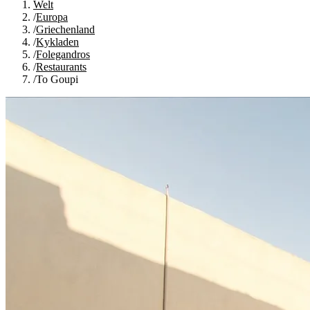
Welt
/
Europa
/
Griechenland
/
Kykladen
/
Folegandros
/
Restaurants
/
To Goupi