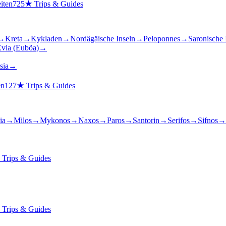
iten
725
★
Trips & Guides
→
Kreta
→
Kykladen
→
Nordägäische Inseln
→
Peloponnes
→
Saronische 
via (Euböa)
→
sia
→
en
127
★
Trips & Guides
ia
→
Milos
→
Mykonos
→
Naxos
→
Paros
→
Santorin
→
Serifos
→
Sifnos
→
★
Trips & Guides
★
Trips & Guides