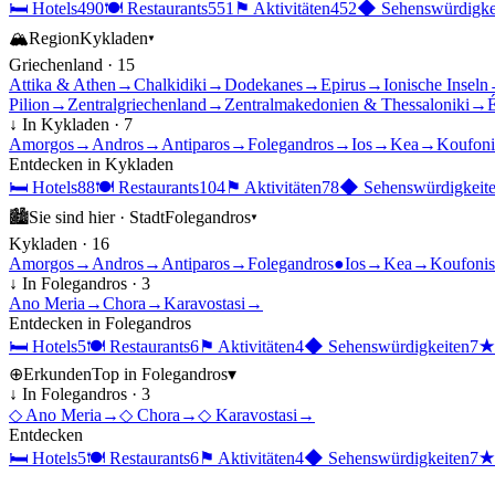
🛏
Hotels
490
🍽
Restaurants
551
⚑
Aktivitäten
452
◆
Sehenswürdigke
🏔
Region
Kykladen
▾
Griechenland
·
15
Attika & Athen
→
Chalkidiki
→
Dodekanes
→
Epirus
→
Ionische Inseln
Pilion
→
Zentralgriechenland
→
Zentralmakedonien & Thessaloniki
→
É
↓ In
Kykladen
·
7
Amorgos
→
Andros
→
Antiparos
→
Folegandros
→
Ios
→
Kea
→
Koufoni
Entdecken in
Kykladen
🛏
Hotels
88
🍽
Restaurants
104
⚑
Aktivitäten
78
◆
Sehenswürdigkeit
🏙
Sie sind hier ·
Stadt
Folegandros
▾
Kykladen
·
16
Amorgos
→
Andros
→
Antiparos
→
Folegandros
●
Ios
→
Kea
→
Koufonis
↓ In
Folegandros
·
3
Ano Meria
→
Chora
→
Karavostasi
→
Entdecken in
Folegandros
🛏
Hotels
5
🍽
Restaurants
6
⚑
Aktivitäten
4
◆
Sehenswürdigkeiten
7
⊕
Erkunden
Top in
Folegandros
▾
↓ In
Folegandros
·
3
◇
Ano Meria
→
◇
Chora
→
◇
Karavostasi
→
Entdecken
🛏
Hotels
5
🍽
Restaurants
6
⚑
Aktivitäten
4
◆
Sehenswürdigkeiten
7