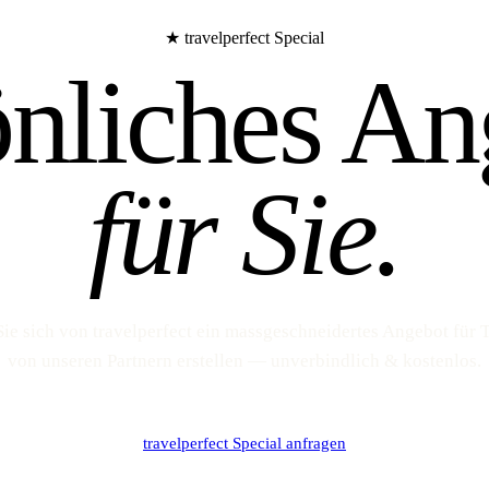
★ travelperfect Special
önliches An
für Sie.
Sie sich von travelperfect ein massgeschneidertes Angebot für 
von unseren Partnern erstellen — unverbindlich & kostenlos.
travelperfect Special anfragen