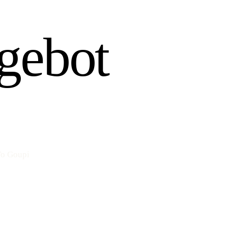
gebot
To Goupi