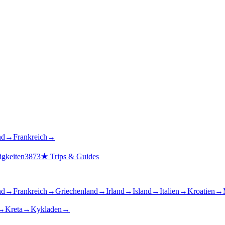
nd
→
Frankreich
→
gkeiten
3873
★
Trips & Guides
nd
→
Frankreich
→
Griechenland
→
Irland
→
Island
→
Italien
→
Kroatien
→
→
Kreta
→
Kykladen
→