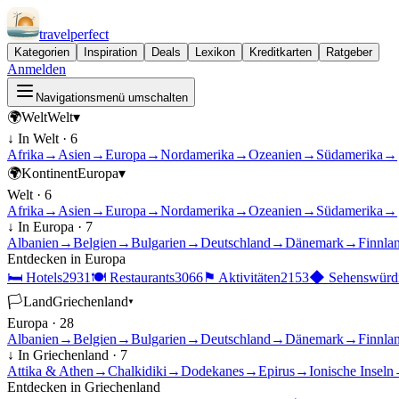
travel
perfect
Kategorien
Inspiration
Deals
Lexikon
Kreditkarten
Ratgeber
Anmelden
Navigationsmenü umschalten
🌍
Welt
Welt
▾
↓ In
Welt
·
6
Afrika
→
Asien
→
Europa
→
Nordamerika
→
Ozeanien
→
Südamerika
→
🌍
Kontinent
Europa
▾
Welt
·
6
Afrika
→
Asien
→
Europa
→
Nordamerika
→
Ozeanien
→
Südamerika
→
↓ In
Europa
·
7
Albanien
→
Belgien
→
Bulgarien
→
Deutschland
→
Dänemark
→
Finnla
Entdecken in
Europa
🛏
Hotels
2931
🍽
Restaurants
3066
⚑
Aktivitäten
2153
◆
Sehenswürdi
🏳
Land
Griechenland
▾
Europa
·
28
Albanien
→
Belgien
→
Bulgarien
→
Deutschland
→
Dänemark
→
Finnla
↓ In
Griechenland
·
7
Attika & Athen
→
Chalkidiki
→
Dodekanes
→
Epirus
→
Ionische Inseln
Entdecken in
Griechenland