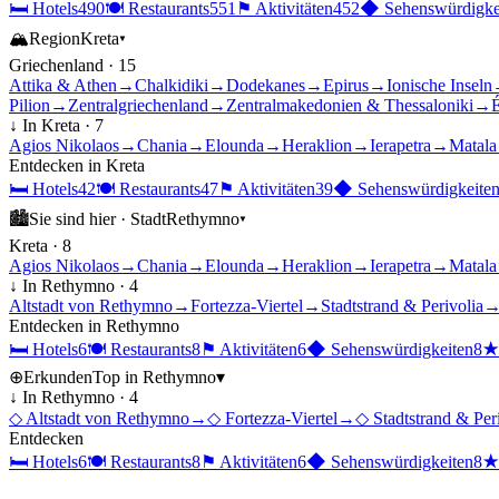
🛏
Hotels
490
🍽
Restaurants
551
⚑
Aktivitäten
452
◆
Sehenswürdigke
🏔
Region
Kreta
▾
Griechenland
·
15
Attika & Athen
→
Chalkidiki
→
Dodekanes
→
Epirus
→
Ionische Inseln
Pilion
→
Zentralgriechenland
→
Zentralmakedonien & Thessaloniki
→
É
↓ In
Kreta
·
7
Agios Nikolaos
→
Chania
→
Elounda
→
Heraklion
→
Ierapetra
→
Matala
Entdecken in
Kreta
🛏
Hotels
42
🍽
Restaurants
47
⚑
Aktivitäten
39
◆
Sehenswürdigkeite
🏙
Sie sind hier ·
Stadt
Rethymno
▾
Kreta
·
8
Agios Nikolaos
→
Chania
→
Elounda
→
Heraklion
→
Ierapetra
→
Matala
↓ In
Rethymno
·
4
Altstadt von Rethymno
→
Fortezza-Viertel
→
Stadtstrand & Perivolia
Entdecken in
Rethymno
🛏
Hotels
6
🍽
Restaurants
8
⚑
Aktivitäten
6
◆
Sehenswürdigkeiten
8
⊕
Erkunden
Top in
Rethymno
▾
↓ In
Rethymno
·
4
◇
Altstadt von Rethymno
→
◇
Fortezza-Viertel
→
◇
Stadtstrand & Per
Entdecken
🛏
Hotels
6
🍽
Restaurants
8
⚑
Aktivitäten
6
◆
Sehenswürdigkeiten
8