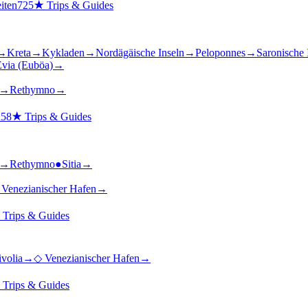
iten
725
★
Trips & Guides
→
Kreta
→
Kykladen
→
Nordägäische Inseln
→
Peloponnes
→
Saronische 
via (Euböa)
→
→
Rethymno
→
n
58
★
Trips & Guides
→
Rethymno
●
Sitia
→
→
Venezianischer Hafen
→
★
Trips & Guides
ivolia
→
◇
Venezianischer Hafen
→
★
Trips & Guides