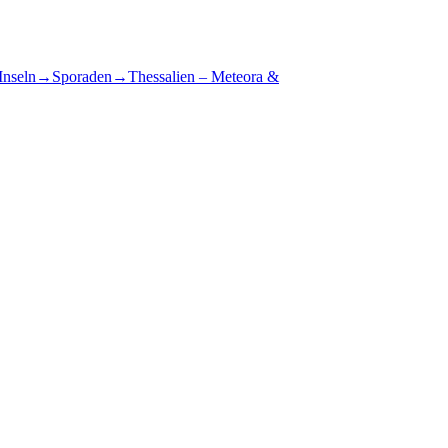
Inseln
→
Sporaden
→
Thessalien – Meteora &