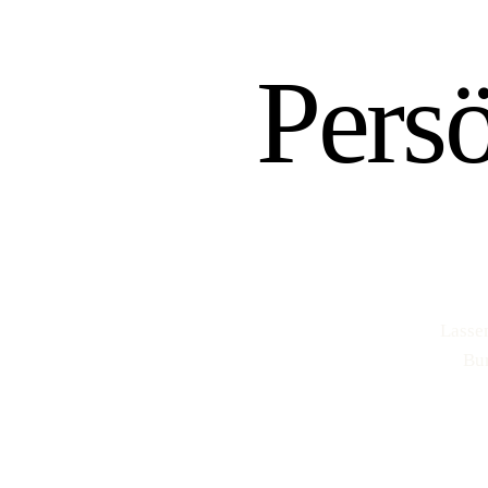
Pers
Lasse
Bur