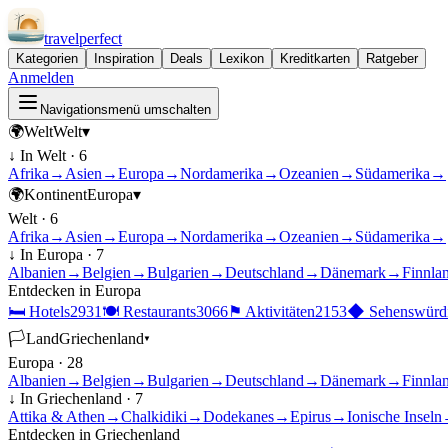
travel
perfect
Kategorien
Inspiration
Deals
Lexikon
Kreditkarten
Ratgeber
Anmelden
Navigationsmenü umschalten
🌍
Welt
Welt
▾
↓ In
Welt
·
6
Afrika
→
Asien
→
Europa
→
Nordamerika
→
Ozeanien
→
Südamerika
→
🌍
Kontinent
Europa
▾
Welt
·
6
Afrika
→
Asien
→
Europa
→
Nordamerika
→
Ozeanien
→
Südamerika
→
↓ In
Europa
·
7
Albanien
→
Belgien
→
Bulgarien
→
Deutschland
→
Dänemark
→
Finnla
Entdecken in
Europa
🛏
Hotels
2931
🍽
Restaurants
3066
⚑
Aktivitäten
2153
◆
Sehenswürdi
🏳
Land
Griechenland
▾
Europa
·
28
Albanien
→
Belgien
→
Bulgarien
→
Deutschland
→
Dänemark
→
Finnla
↓ In
Griechenland
·
7
Attika & Athen
→
Chalkidiki
→
Dodekanes
→
Epirus
→
Ionische Inseln
Entdecken in
Griechenland