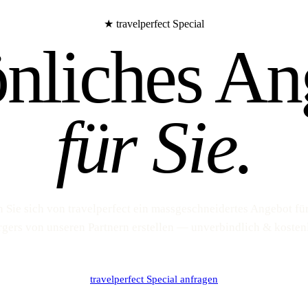
★ travelperfect Special
önliches An
für Sie.
n Sie sich von travelperfect ein massgeschneidertes Angebot fü
gers von unseren Partnern erstellen — unverbindlich & kosten
travelperfect Special anfragen