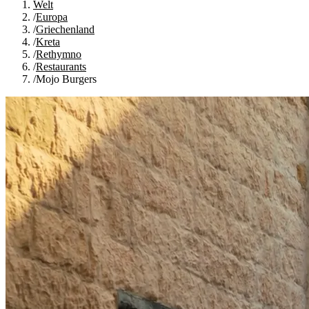
Welt
/
Europa
/
Griechenland
/
Kreta
/
Rethymno
/
Restaurants
/
Mojo Burgers