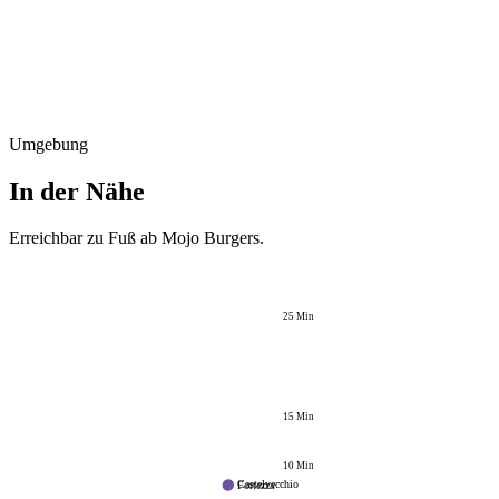
Umgebung
In der Nähe
Erreichbar zu Fuß ab
Mojo Burgers
.
25
Min
15
Min
10
Min
Castelvecchio
Fortezza