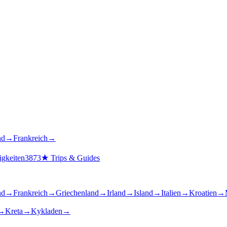
nd
→
Frankreich
→
gkeiten
3873
★
Trips & Guides
nd
→
Frankreich
→
Griechenland
→
Irland
→
Island
→
Italien
→
Kroatien
→
→
Kreta
→
Kykladen
→