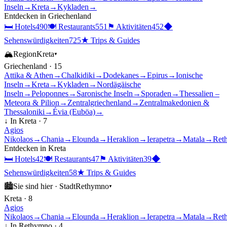
Inseln
→
Kreta
→
Kykladen
→
Entdecken in
Griechenland
🛏
Hotels
490
🍽
Restaurants
551
⚑
Aktivitäten
452
◆
Sehenswürdigkeiten
725
★
Trips & Guides
🏔
Region
Kreta
▾
Griechenland
·
15
Attika & Athen
→
Chalkidiki
→
Dodekanes
→
Epirus
→
Ionische
Inseln
→
Kreta
→
Kykladen
→
Nordägäische
Inseln
→
Peloponnes
→
Saronische Inseln
→
Sporaden
→
Thessalien –
Meteora & Pilion
→
Zentralgriechenland
→
Zentralmakedonien &
Thessaloniki
→
Évia (Euböa)
→
↓ In
Kreta
·
7
Agios
Nikolaos
→
Chania
→
Elounda
→
Heraklion
→
Ierapetra
→
Matala
→
Ret
Entdecken in
Kreta
🛏
Hotels
42
🍽
Restaurants
47
⚑
Aktivitäten
39
◆
Sehenswürdigkeiten
58
★
Trips & Guides
🏙
Sie sind hier ·
Stadt
Rethymno
▾
Kreta
·
8
Agios
Nikolaos
→
Chania
→
Elounda
→
Heraklion
→
Ierapetra
→
Matala
→
Ret
↓ In
Rethymno
·
4