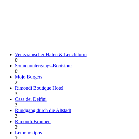
Venezianischer Hafen & Leuchtturm
0
′
Sonnenuntergangs-Bootstour
0
′
Mojo Burgers
2
′
Rimondi Boutique Hotel
3
′
Casa dei Delfini
3
′
Rundgang durch die Altstadt
3
′
Rimondi-Brunnen
3
′
Lemonokipos
3
′