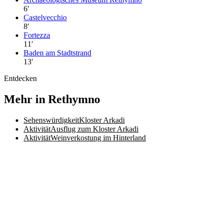
6
′
Castelvecchio
8
′
Fortezza
11
′
Baden am Stadtstrand
13
′
Entdecken
Mehr in Rethymno
Sehenswürdigkeit
Kloster Arkadi
Aktivität
Ausflug zum Kloster Arkadi
Aktivität
Weinverkostung im Hinterland