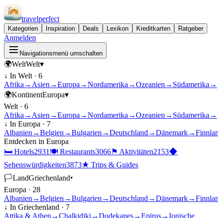
travel
perfect
Kategorien
Inspiration
Deals
Lexikon
Kreditkarten
Ratgeber
Anmelden
Navigationsmenü umschalten
🌍
Welt
Welt
▾
↓ In
Welt
·
6
Afrika
→
Asien
→
Europa
→
Nordamerika
→
Ozeanien
→
Südamerika
→
🌍
Kontinent
Europa
▾
Welt
·
6
Afrika
→
Asien
→
Europa
→
Nordamerika
→
Ozeanien
→
Südamerika
→
↓ In
Europa
·
7
Albanien
→
Belgien
→
Bulgarien
→
Deutschland
→
Dänemark
→
Finnla
Entdecken in
Europa
🛏
Hotels
2931
🍽
Restaurants
3066
⚑
Aktivitäten
2153
◆
Sehenswürdigkeiten
3873
★
Trips & Guides
🏳
Land
Griechenland
▾
Europa
·
28
Albanien
→
Belgien
→
Bulgarien
→
Deutschland
→
Dänemark
→
Finnla
↓ In
Griechenland
·
7
Attika & Athen
→
Chalkidiki
→
Dodekanes
→
Epirus
→
Ionische