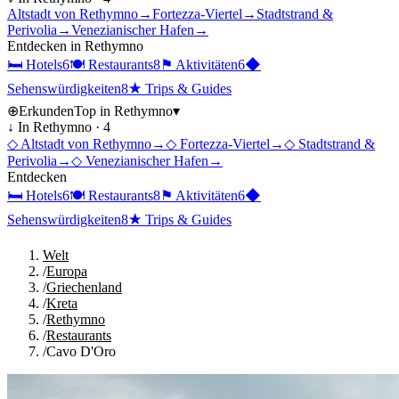
Altstadt von Rethymno
→
Fortezza-Viertel
→
Stadtstrand &
Perivolia
→
Venezianischer Hafen
→
Entdecken in
Rethymno
🛏
Hotels
6
🍽
Restaurants
8
⚑
Aktivitäten
6
◆
Sehenswürdigkeiten
8
★
Trips & Guides
⊕
Erkunden
Top in
Rethymno
▾
↓ In
Rethymno
·
4
◇
Altstadt von Rethymno
→
◇
Fortezza-Viertel
→
◇
Stadtstrand &
Perivolia
→
◇
Venezianischer Hafen
→
Entdecken
🛏
Hotels
6
🍽
Restaurants
8
⚑
Aktivitäten
6
◆
Sehenswürdigkeiten
8
★
Trips & Guides
Welt
/
Europa
/
Griechenland
/
Kreta
/
Rethymno
/
Restaurants
/
Cavo D'Oro