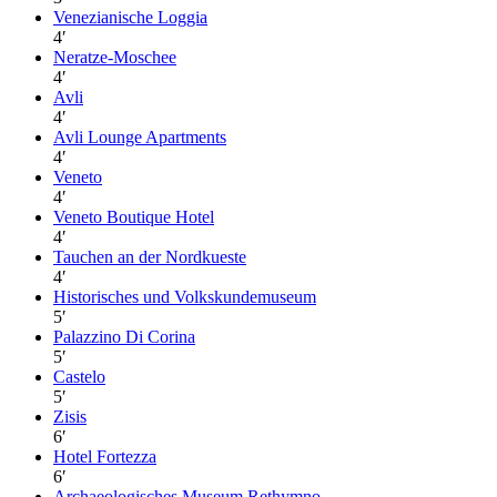
Venezianische Loggia
4
′
Neratze-Moschee
4
′
Avli
4
′
Avli Lounge Apartments
4
′
Veneto
4
′
Veneto Boutique Hotel
4
′
Tauchen an der Nordkueste
4
′
Historisches und Volkskundemuseum
5
′
Palazzino Di Corina
5
′
Castelo
5
′
Zisis
6
′
Hotel Fortezza
6
′
Archaeologisches Museum Rethymno