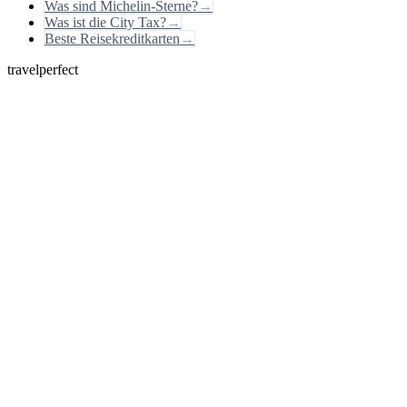
Was sind Michelin-Sterne?
→
Was ist die City Tax?
→
Beste Reisekreditkarten
→
travelperfect