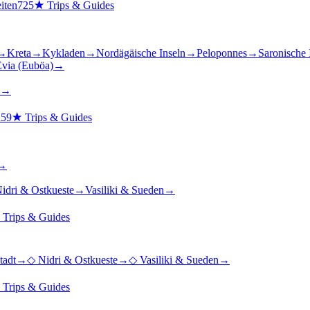
iten
725
★
Trips & Guides
→
Kreta
→
Kykladen
→
Nordägäische Inseln
→
Peloponnes
→
Saronische 
via (Euböa)
→
→
n
59
★
Trips & Guides
→
idri & Ostkueste
→
Vasiliki & Sueden
→
★
Trips & Guides
tadt
→
◇
Nidri & Ostkueste
→
◇
Vasiliki & Sueden
→
★
Trips & Guides