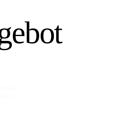
gebot
 Taverna
enlos.