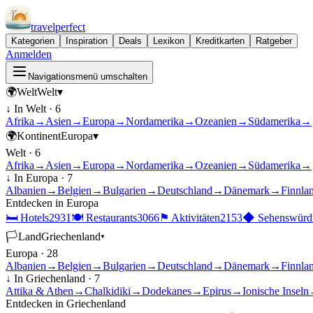
travel
perfect
Kategorien
Inspiration
Deals
Lexikon
Kreditkarten
Ratgeber
Anmelden
Navigationsmenü umschalten
🌍
Welt
Welt
▾
↓ In
Welt
·
6
Afrika
→
Asien
→
Europa
→
Nordamerika
→
Ozeanien
→
Südamerika
→
🌍
Kontinent
Europa
▾
Welt
·
6
Afrika
→
Asien
→
Europa
→
Nordamerika
→
Ozeanien
→
Südamerika
→
↓ In
Europa
·
7
Albanien
→
Belgien
→
Bulgarien
→
Deutschland
→
Dänemark
→
Finnla
Entdecken in
Europa
🛏
Hotels
2931
🍽
Restaurants
3066
⚑
Aktivitäten
2153
◆
Sehenswürdi
🏳
Land
Griechenland
▾
Europa
·
28
Albanien
→
Belgien
→
Bulgarien
→
Deutschland
→
Dänemark
→
Finnla
↓ In
Griechenland
·
7
Attika & Athen
→
Chalkidiki
→
Dodekanes
→
Epirus
→
Ionische Inseln
Entdecken in
Griechenland