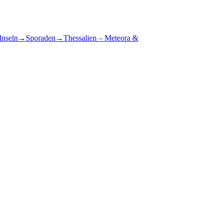
Inseln
→
Sporaden
→
Thessalien – Meteora &