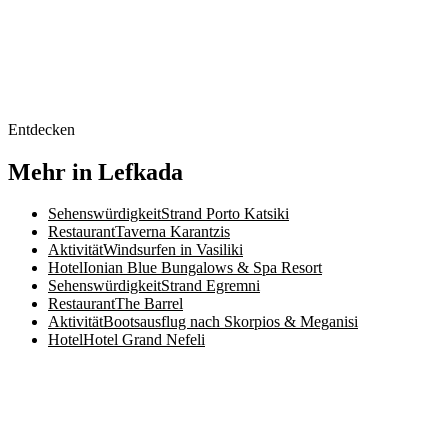
Entdecken
Mehr in Lefkada
Sehenswürdigkeit
Strand Porto Katsiki
Restaurant
Taverna Karantzis
Aktivität
Windsurfen in Vasiliki
Hotel
Ionian Blue Bungalows & Spa Resort
Sehenswürdigkeit
Strand Egremni
Restaurant
The Barrel
Aktivität
Bootsausflug nach Skorpios & Meganisi
Hotel
Hotel Grand Nefeli