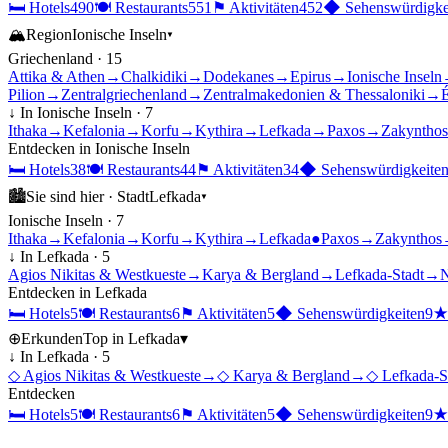
🛏
Hotels
490
🍽
Restaurants
551
⚑
Aktivitäten
452
◆
Sehenswürdigke
🏔
Region
Ionische Inseln
▾
Griechenland
·
15
Attika & Athen
→
Chalkidiki
→
Dodekanes
→
Epirus
→
Ionische Inseln
Pilion
→
Zentralgriechenland
→
Zentralmakedonien & Thessaloniki
→
É
↓ In
Ionische Inseln
·
7
Ithaka
→
Kefalonia
→
Korfu
→
Kythira
→
Lefkada
→
Paxos
→
Zakynthos
Entdecken in
Ionische Inseln
🛏
Hotels
38
🍽
Restaurants
44
⚑
Aktivitäten
34
◆
Sehenswürdigkeite
🏙
Sie sind hier ·
Stadt
Lefkada
▾
Ionische Inseln
·
7
Ithaka
→
Kefalonia
→
Korfu
→
Kythira
→
Lefkada
●
Paxos
→
Zakynthos
↓ In
Lefkada
·
5
Agios Nikitas & Westkueste
→
Karya & Bergland
→
Lefkada-Stadt
→
N
Entdecken in
Lefkada
🛏
Hotels
5
🍽
Restaurants
6
⚑
Aktivitäten
5
◆
Sehenswürdigkeiten
9
⊕
Erkunden
Top in
Lefkada
▾
↓ In
Lefkada
·
5
◇
Agios Nikitas & Westkueste
→
◇
Karya & Bergland
→
◇
Lefkada-S
Entdecken
🛏
Hotels
5
🍽
Restaurants
6
⚑
Aktivitäten
5
◆
Sehenswürdigkeiten
9