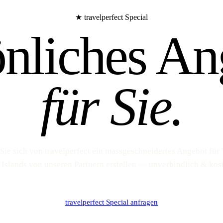
★ travelperfect Special
önliches An
für Sie.
Sie sich von travelperfect ein massgeschneidertes Angebot für
 Islands von unseren Partnern erstellen — unverbindlich & kost
travelperfect Special anfragen