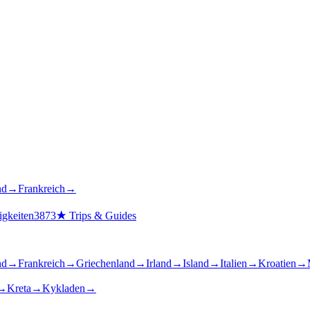
nd
→
Frankreich
→
gkeiten
3873
★
Trips & Guides
nd
→
Frankreich
→
Griechenland
→
Irland
→
Island
→
Italien
→
Kroatien
→
→
Kreta
→
Kykladen
→