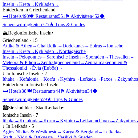
Inseln
→
Kreta
→
Kykladen
→
Entdecken in
Griechenland
🛏
Hotels
490
🍽
Restaurants
551
⚑
Aktivitäten
452
◆
Sehenswürdigkeiten
725
★
Trips & Guides
🏔
Region
Ionische Inseln
▾
Griechenland
·
15
Attika & Athen
→
Chalkidiki
→
Dodekanes
→
Epirus
→
Ionische
Inseln
→
Kreta
→
Kykladen
→
Nordägäische
Inseln
→
Peloponnes
→
Saronische Inseln
→
Sporaden
→
Thessalien –
Meteora & Pilion
→
Zentralgriechenland
→
Zentralmakedonien &
Thessaloniki
→
Évia (Euböa)
→
↓ In
Ionische Inseln
·
7
Ithaka
→
Kefalonia
→
Korfu
→
Kythira
→
Lefkada
→
Paxos
→
Zakynthos
Entdecken in
Ionische Inseln
🛏
Hotels
38
🍽
Restaurants
44
⚑
Aktivitäten
34
◆
Sehenswürdigkeiten
59
★
Trips & Guides
🏙
Sie sind hier ·
Stadt
Lefkada
▾
Ionische Inseln
·
7
Ithaka
→
Kefalonia
→
Korfu
→
Kythira
→
Lefkada
●
Paxos
→
Zakynthos
↓ In
Lefkada
·
5
Agios Nikitas & Westkueste
→
Karya & Bergland
→
Lefkada-
Stadt
→
Nidri & Ostkueste
→
Vasiliki & Sueden
→