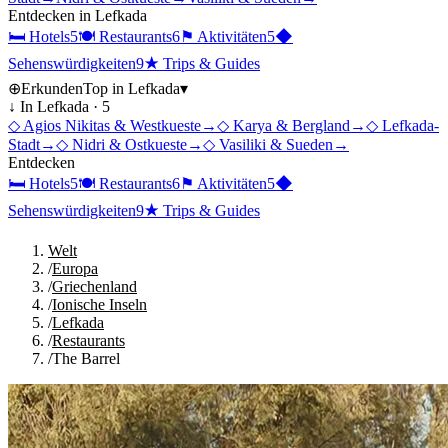
Entdecken in
Lefkada
🛏
Hotels
5
🍽
Restaurants
6
⚑
Aktivitäten
5
◆
Sehenswürdigkeiten
9
★
Trips & Guides
⊕
Erkunden
Top in
Lefkada
▾
↓ In
Lefkada
·
5
◇
Agios Nikitas & Westkueste
→
◇
Karya & Bergland
→
◇
Lefkada-
Stadt
→
◇
Nidri & Ostkueste
→
◇
Vasiliki & Sueden
→
Entdecken
🛏
Hotels
5
🍽
Restaurants
6
⚑
Aktivitäten
5
◆
Sehenswürdigkeiten
9
★
Trips & Guides
Welt
/
Europa
/
Griechenland
/
Ionische Inseln
/
Lefkada
/
Restaurants
/
The Barrel