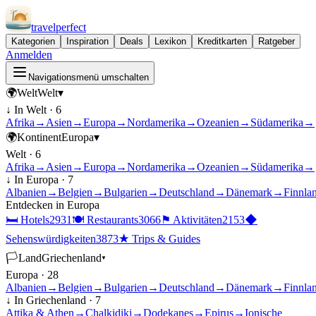
travel
perfect
Kategorien
Inspiration
Deals
Lexikon
Kreditkarten
Ratgeber
Anmelden
Navigationsmenü umschalten
🌍
Welt
Welt
▾
↓ In
Welt
·
6
Afrika
→
Asien
→
Europa
→
Nordamerika
→
Ozeanien
→
Südamerika
→
🌍
Kontinent
Europa
▾
Welt
·
6
Afrika
→
Asien
→
Europa
→
Nordamerika
→
Ozeanien
→
Südamerika
→
↓ In
Europa
·
7
Albanien
→
Belgien
→
Bulgarien
→
Deutschland
→
Dänemark
→
Finnla
Entdecken in
Europa
🛏
Hotels
2931
🍽
Restaurants
3066
⚑
Aktivitäten
2153
◆
Sehenswürdigkeiten
3873
★
Trips & Guides
🏳
Land
Griechenland
▾
Europa
·
28
Albanien
→
Belgien
→
Bulgarien
→
Deutschland
→
Dänemark
→
Finnla
↓ In
Griechenland
·
7
Attika & Athen
→
Chalkidiki
→
Dodekanes
→
Epirus
→
Ionische