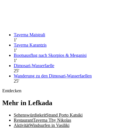
Taverna Maistrali
1
′
Taverna Karantzis
1
′
Bootsausflug nach Skorpios & Meganisi
1
′
Dimosari-Wasserfaelle
25
′
Wanderung zu den Dimosari-Wasserfaellen
25
′
Entdecken
Mehr in Lefkada
Sehenswürdigkeit
Strand Porto Katsiki
Restaurant
Taverna Thy Nikolas
Aktivität
Windsurfen in Vasiliki