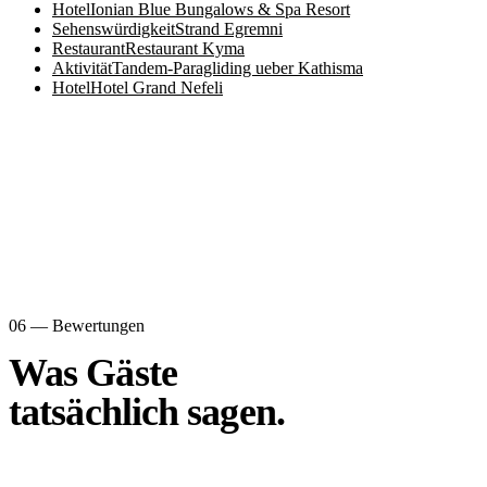
Hotel
Ionian Blue Bungalows & Spa Resort
Sehenswürdigkeit
Strand Egremni
Restaurant
Restaurant Kyma
Aktivität
Tandem-Paragliding ueber Kathisma
Hotel
Hotel Grand Nefeli
06 — Bewertungen
Was Gäste
tatsächlich sagen.