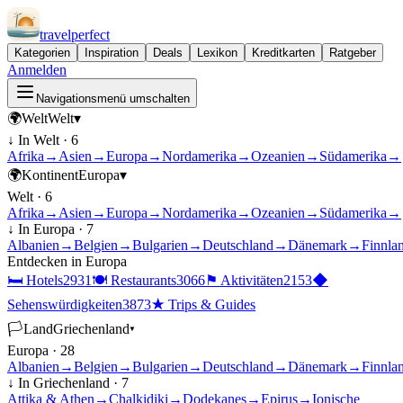
travel
perfect
Kategorien
Inspiration
Deals
Lexikon
Kreditkarten
Ratgeber
Anmelden
Navigationsmenü umschalten
🌍
Welt
Welt
▾
↓ In
Welt
·
6
Afrika
→
Asien
→
Europa
→
Nordamerika
→
Ozeanien
→
Südamerika
→
🌍
Kontinent
Europa
▾
Welt
·
6
Afrika
→
Asien
→
Europa
→
Nordamerika
→
Ozeanien
→
Südamerika
→
↓ In
Europa
·
7
Albanien
→
Belgien
→
Bulgarien
→
Deutschland
→
Dänemark
→
Finnla
Entdecken in
Europa
🛏
Hotels
2931
🍽
Restaurants
3066
⚑
Aktivitäten
2153
◆
Sehenswürdigkeiten
3873
★
Trips & Guides
🏳
Land
Griechenland
▾
Europa
·
28
Albanien
→
Belgien
→
Bulgarien
→
Deutschland
→
Dänemark
→
Finnla
↓ In
Griechenland
·
7
Attika & Athen
→
Chalkidiki
→
Dodekanes
→
Epirus
→
Ionische