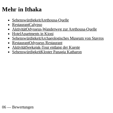
Mehr in Ithaka
Sehenswürdigkeit
Arethousa-Quelle
Restaurant
Calypso
Aktivität
Odysseus-Wanderweg zur Arethousa-Quelle
Hotel
Apartments in Kioni
Sehenswürdigkeit
Archaeologisches Museum von Stavros
Restaurant
Odysseus Restaurant
Aktivität
Seekajak-Tour entlang der Kueste
Sehenswürdigkeit
Kloster Panagia Katharon
06 — Bewertungen