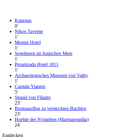
Kanenas
0
′
Nikos Taverne
1
′
Mentor Hotel
1
′
Segeltoern im Ionischen Meer
1
′
Perantzada Hotel 1811
1
′
Archaeologisches Museum von Vathy
1
′
Captain Yiannis
5
′
Strand von Filiatro
23
′
Bootsausflug zu versteckten Buchten
23
′
Hoehle der Nymphen (Marmarospilia)
24
′
Entdecken