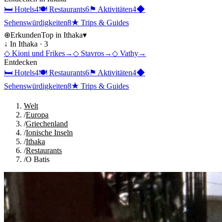
🛏
Hotels
4
🍽
Restaurants
6
⚑
Aktivitäten
4
◆
Sehenswürdigkeiten
8
★
Trips & Guides
⊕
Erkunden
Top in
Ithaka
▾
↓ In
Ithaka
·
3
◇
Kioni und Frikes
→
◇
Stavros
→
◇
Vathy
→
Entdecken
🛏
Hotels
4
🍽
Restaurants
6
⚑
Aktivitäten
4
◆
Sehenswürdigkeiten
8
★
Trips & Guides
Welt
/
Europa
/
Griechenland
/
Ionische Inseln
/
Ithaka
/
Restaurants
/
O Batis