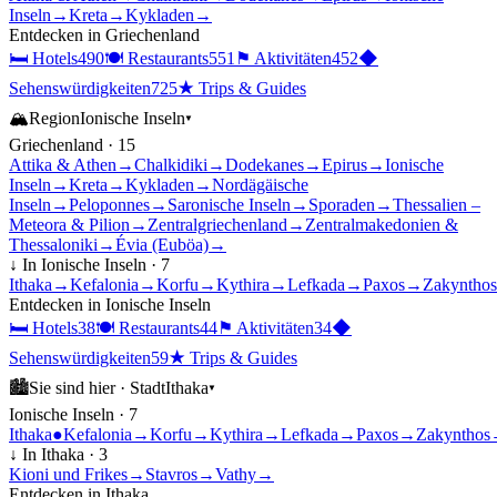
Inseln
→
Kreta
→
Kykladen
→
Entdecken in
Griechenland
🛏
Hotels
490
🍽
Restaurants
551
⚑
Aktivitäten
452
◆
Sehenswürdigkeiten
725
★
Trips & Guides
🏔
Region
Ionische Inseln
▾
Griechenland
·
15
Attika & Athen
→
Chalkidiki
→
Dodekanes
→
Epirus
→
Ionische
Inseln
→
Kreta
→
Kykladen
→
Nordägäische
Inseln
→
Peloponnes
→
Saronische Inseln
→
Sporaden
→
Thessalien –
Meteora & Pilion
→
Zentralgriechenland
→
Zentralmakedonien &
Thessaloniki
→
Évia (Euböa)
→
↓ In
Ionische Inseln
·
7
Ithaka
→
Kefalonia
→
Korfu
→
Kythira
→
Lefkada
→
Paxos
→
Zakynthos
Entdecken in
Ionische Inseln
🛏
Hotels
38
🍽
Restaurants
44
⚑
Aktivitäten
34
◆
Sehenswürdigkeiten
59
★
Trips & Guides
🏙
Sie sind hier ·
Stadt
Ithaka
▾
Ionische Inseln
·
7
Ithaka
●
Kefalonia
→
Korfu
→
Kythira
→
Lefkada
→
Paxos
→
Zakynthos
↓ In
Ithaka
·
3
Kioni und Frikes
→
Stavros
→
Vathy
→
Entdecken in
Ithaka