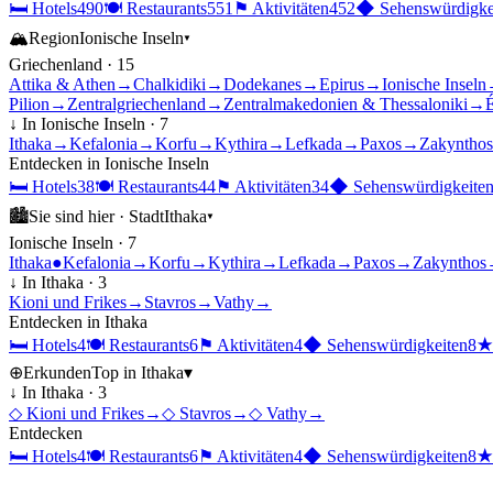
🛏
Hotels
490
🍽
Restaurants
551
⚑
Aktivitäten
452
◆
Sehenswürdigke
🏔
Region
Ionische Inseln
▾
Griechenland
·
15
Attika & Athen
→
Chalkidiki
→
Dodekanes
→
Epirus
→
Ionische Inseln
Pilion
→
Zentralgriechenland
→
Zentralmakedonien & Thessaloniki
→
É
↓ In
Ionische Inseln
·
7
Ithaka
→
Kefalonia
→
Korfu
→
Kythira
→
Lefkada
→
Paxos
→
Zakynthos
Entdecken in
Ionische Inseln
🛏
Hotels
38
🍽
Restaurants
44
⚑
Aktivitäten
34
◆
Sehenswürdigkeite
🏙
Sie sind hier ·
Stadt
Ithaka
▾
Ionische Inseln
·
7
Ithaka
●
Kefalonia
→
Korfu
→
Kythira
→
Lefkada
→
Paxos
→
Zakynthos
↓ In
Ithaka
·
3
Kioni und Frikes
→
Stavros
→
Vathy
→
Entdecken in
Ithaka
🛏
Hotels
4
🍽
Restaurants
6
⚑
Aktivitäten
4
◆
Sehenswürdigkeiten
8
⊕
Erkunden
Top in
Ithaka
▾
↓ In
Ithaka
·
3
◇
Kioni und Frikes
→
◇
Stavros
→
◇
Vathy
→
Entdecken
🛏
Hotels
4
🍽
Restaurants
6
⚑
Aktivitäten
4
◆
Sehenswürdigkeiten
8