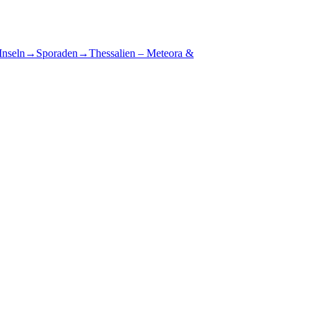
Inseln
→
Sporaden
→
Thessalien – Meteora &