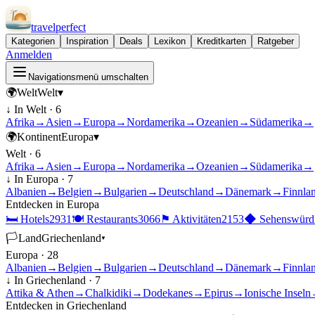
travel
perfect
Kategorien
Inspiration
Deals
Lexikon
Kreditkarten
Ratgeber
Anmelden
Navigationsmenü umschalten
🌍
Welt
Welt
▾
↓ In
Welt
·
6
Afrika
→
Asien
→
Europa
→
Nordamerika
→
Ozeanien
→
Südamerika
→
🌍
Kontinent
Europa
▾
Welt
·
6
Afrika
→
Asien
→
Europa
→
Nordamerika
→
Ozeanien
→
Südamerika
→
↓ In
Europa
·
7
Albanien
→
Belgien
→
Bulgarien
→
Deutschland
→
Dänemark
→
Finnla
Entdecken in
Europa
🛏
Hotels
2931
🍽
Restaurants
3066
⚑
Aktivitäten
2153
◆
Sehenswürdi
🏳
Land
Griechenland
▾
Europa
·
28
Albanien
→
Belgien
→
Bulgarien
→
Deutschland
→
Dänemark
→
Finnla
↓ In
Griechenland
·
7
Attika & Athen
→
Chalkidiki
→
Dodekanes
→
Epirus
→
Ionische Inseln
Entdecken in
Griechenland