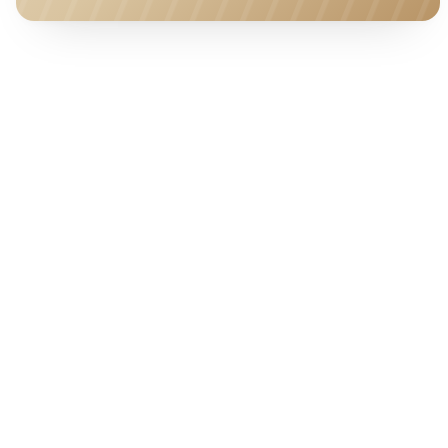
HOTEL · COVER
Ab pro Nacht
85
€