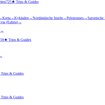
iten
725
★
Trips & Guides
→
Kreta
→
Kykladen
→
Nordägäische Inseln
→
Peloponnes
→
Saronische 
via (Euböa)
→
→
n
59
★
Trips & Guides
→
★
Trips & Guides
★
Trips & Guides