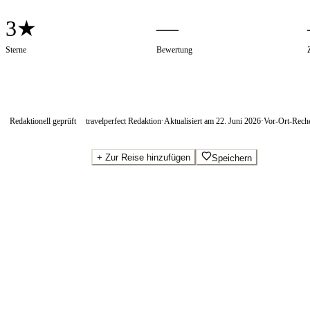
3★
—
Sterne
Bewertung
Redaktionell geprüft
travelperfect Redaktion
·
Aktualisiert am
22. Juni 2026
·
Vor-Ort-Rech
+
Zur Reise hinzufügen
Speichern
Beste Preise · Anbieter vergleichen
Wo Sie buchen.