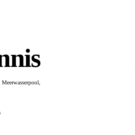
nnis
m Meerwasserpool,
↓