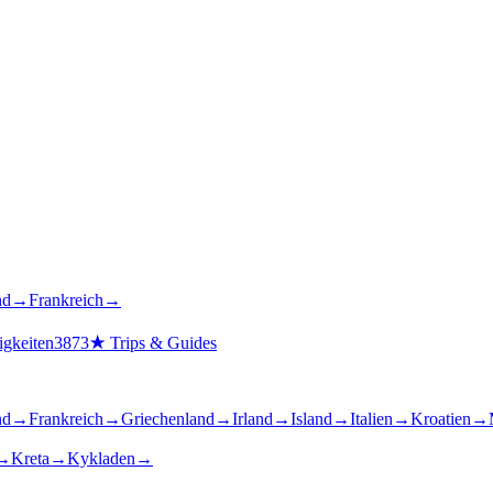
nd
→
Frankreich
→
gkeiten
3873
★
Trips & Guides
nd
→
Frankreich
→
Griechenland
→
Irland
→
Island
→
Italien
→
Kroatien
→
→
Kreta
→
Kykladen
→