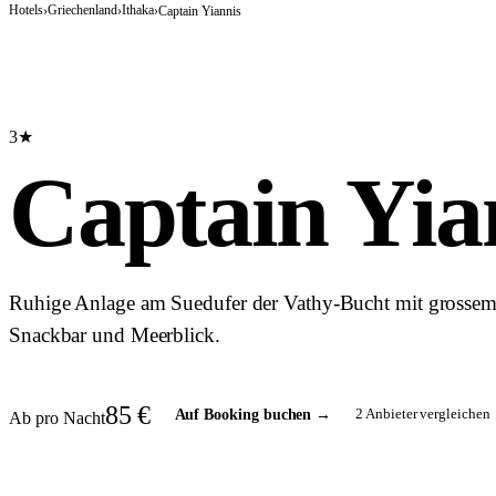
Hotels
Griechenland
Ithaka
›
›
›
Captain Yiannis
3★
Captain Yia
Ruhige Anlage am Suedufer der Vathy-Bucht mit grosse
Snackbar und Meerblick.
85
€
2
Anbieter vergleichen 
Auf Booking buchen
→
Ab pro Nacht