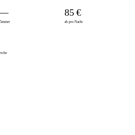
—
85 €
Zimmer
ab pro Nacht
erche