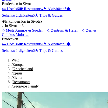
Entdecken in
Sivota
🛏
Hotels
6
🍽
Restaurants
4
⚑
Aktivitäten
5
◆
Sehenswürdigkeiten
6
★
Trips & Guides
⊕
Erkunden
Top in
Sivota
▾
↓ In
Sivota
·
3
◇
Mega Ammos & Sueden
→
◇
Zentrum & Hafen
→
◇
Zeri &
Gallikos Molos
→
Entdecken
🛏
Hotels
6
🍽
Restaurants
4
⚑
Aktivitäten
5
◆
Sehenswürdigkeiten
6
★
Trips & Guides
Welt
/
Europa
/
Griechenland
/
Epirus
/
Sivota
/
Restaurants
/
Georgeos Family