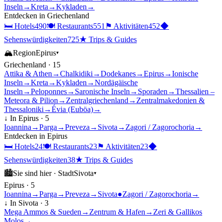
Inseln
→
Kreta
→
Kykladen
→
Entdecken in
Griechenland
🛏
Hotels
490
🍽
Restaurants
551
⚑
Aktivitäten
452
◆
Sehenswürdigkeiten
725
★
Trips & Guides
🏔
Region
Epirus
▾
Griechenland
·
15
Attika & Athen
→
Chalkidiki
→
Dodekanes
→
Epirus
→
Ionische
Inseln
→
Kreta
→
Kykladen
→
Nordägäische
Inseln
→
Peloponnes
→
Saronische Inseln
→
Sporaden
→
Thessalien –
Meteora & Pilion
→
Zentralgriechenland
→
Zentralmakedonien &
Thessaloniki
→
Évia (Euböa)
→
↓ In
Epirus
·
5
Ioannina
→
Parga
→
Preveza
→
Sivota
→
Zagori / Zagorochoria
→
Entdecken in
Epirus
🛏
Hotels
24
🍽
Restaurants
23
⚑
Aktivitäten
23
◆
Sehenswürdigkeiten
38
★
Trips & Guides
🏙
Sie sind hier ·
Stadt
Sivota
▾
Epirus
·
5
Ioannina
→
Parga
→
Preveza
→
Sivota
●
Zagori / Zagorochoria
→
↓ In
Sivota
·
3
Mega Ammos & Sueden
→
Zentrum & Hafen
→
Zeri & Gallikos
Molos
→