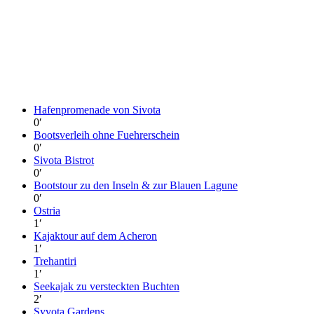
Hafenpromenade von Sivota
0
′
Bootsverleih ohne Fuehrerschein
0
′
Sivota Bistrot
0
′
Bootstour zu den Inseln & zur Blauen Lagune
0
′
Ostria
1
′
Kajaktour auf dem Acheron
1
′
Trehantiri
1
′
Seekajak zu versteckten Buchten
2
′
Syvota Gardens