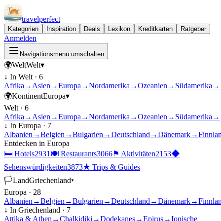
travel
perfect
Kategorien
Inspiration
Deals
Lexikon
Kreditkarten
Ratgeber
Anmelden
Navigationsmenü umschalten
🌍
Welt
Welt
▾
↓ In
Welt
·
6
Afrika
→
Asien
→
Europa
→
Nordamerika
→
Ozeanien
→
Südamerika
→
🌍
Kontinent
Europa
▾
Welt
·
6
Afrika
→
Asien
→
Europa
→
Nordamerika
→
Ozeanien
→
Südamerika
→
↓ In
Europa
·
7
Albanien
→
Belgien
→
Bulgarien
→
Deutschland
→
Dänemark
→
Finnla
Entdecken in
Europa
🛏
Hotels
2931
🍽
Restaurants
3066
⚑
Aktivitäten
2153
◆
Sehenswürdigkeiten
3873
★
Trips & Guides
🏳
Land
Griechenland
▾
Europa
·
28
Albanien
→
Belgien
→
Bulgarien
→
Deutschland
→
Dänemark
→
Finnla
↓ In
Griechenland
·
7
Attika & Athen
→
Chalkidiki
→
Dodekanes
→
Epirus
→
Ionische