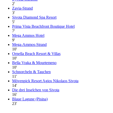
2
′
Zavia-Strand
3
′
Sivota Diamond Spa Resort
5
′
Prima Vista Beachfront Boutique Hotel
7
′
Mega Ammos Hotel
9
′
Mega-Ammos-Strand
10
′
Ornella Beach Resort & Villas
10
′
Bella Vraka & Mourtemeno
10
′
Schnorcheln & Tauchen
11
′
Mövenpick Resort Agios Nikolaos Sivota
14
′
Die drei Inselchen von Sivota
16
′
Blaue Lagune (Pisina)
23
′