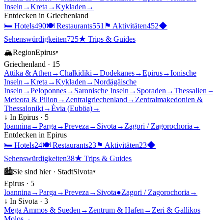
Inseln
→
Kreta
→
Kykladen
→
Entdecken in
Griechenland
🛏
Hotels
490
🍽
Restaurants
551
⚑
Aktivitäten
452
◆
Sehenswürdigkeiten
725
★
Trips & Guides
🏔
Region
Epirus
▾
Griechenland
·
15
Attika & Athen
→
Chalkidiki
→
Dodekanes
→
Epirus
→
Ionische
Inseln
→
Kreta
→
Kykladen
→
Nordägäische
Inseln
→
Peloponnes
→
Saronische Inseln
→
Sporaden
→
Thessalien –
Meteora & Pilion
→
Zentralgriechenland
→
Zentralmakedonien &
Thessaloniki
→
Évia (Euböa)
→
↓ In
Epirus
·
5
Ioannina
→
Parga
→
Preveza
→
Sivota
→
Zagori / Zagorochoria
→
Entdecken in
Epirus
🛏
Hotels
24
🍽
Restaurants
23
⚑
Aktivitäten
23
◆
Sehenswürdigkeiten
38
★
Trips & Guides
🏙
Sie sind hier ·
Stadt
Sivota
▾
Epirus
·
5
Ioannina
→
Parga
→
Preveza
→
Sivota
●
Zagori / Zagorochoria
→
↓ In
Sivota
·
3
Mega Ammos & Sueden
→
Zentrum & Hafen
→
Zeri & Gallikos
Molos
→