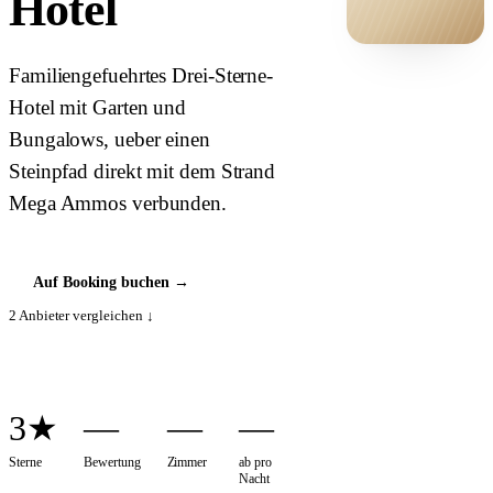
Hotel
HOTEL ·
Familiengefuehrtes Drei-Sterne-
COVER
Hotel mit Garten und
Bungalows, ueber einen
Steinpfad direkt mit dem Strand
Mega Ammos verbunden.
Auf Booking buchen
→
2
Anbieter vergleichen ↓
3★
—
—
—
Sterne
Bewertung
Zimmer
ab pro
Nacht