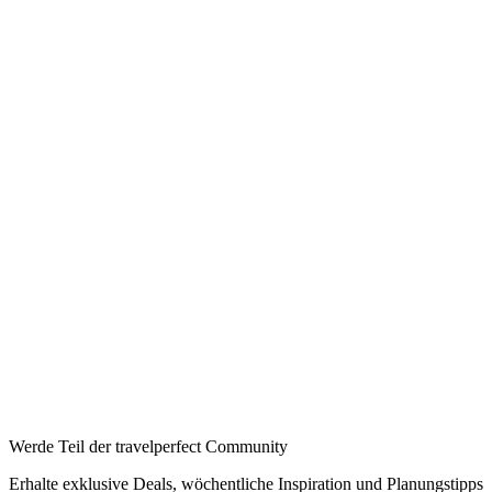
Ab pro Nacht
Auf Booking.com buchen
→
—
Booking
→
Expedia
→
Affiliate-Links · Preis bleibt für Sie identisch
Werde Teil der travelperfect Community
Erhalte exklusive Deals, wöchentliche Inspiration und Planungstipps