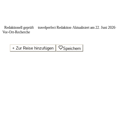
Redaktionell geprüft
travelperfect Redaktion
·
Aktualisiert am
22. Juni 2026
·
Vor-Ort-Recherche
+
Zur Reise hinzufügen
Speichern
Beste Preise · Anbieter vergleichen
Wo Sie buchen.