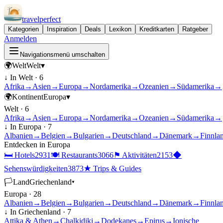
travel
perfect
Kategorien
Inspiration
Deals
Lexikon
Kreditkarten
Ratgeber
Anmelden
Navigationsmenü umschalten
🌍
Welt
Welt
▾
↓ In
Welt
·
6
Afrika
→
Asien
→
Europa
→
Nordamerika
→
Ozeanien
→
Südamerika
→
🌍
Kontinent
Europa
▾
Welt
·
6
Afrika
→
Asien
→
Europa
→
Nordamerika
→
Ozeanien
→
Südamerika
→
↓ In
Europa
·
7
Albanien
→
Belgien
→
Bulgarien
→
Deutschland
→
Dänemark
→
Finnla
Entdecken in
Europa
🛏
Hotels
2931
🍽
Restaurants
3066
⚑
Aktivitäten
2153
◆
Sehenswürdigkeiten
3873
★
Trips & Guides
🏳
Land
Griechenland
▾
Europa
·
28
Albanien
→
Belgien
→
Bulgarien
→
Deutschland
→
Dänemark
→
Finnla
↓ In
Griechenland
·
7
Attika & Athen
→
Chalkidiki
→
Dodekanes
→
Epirus
→
Ionische