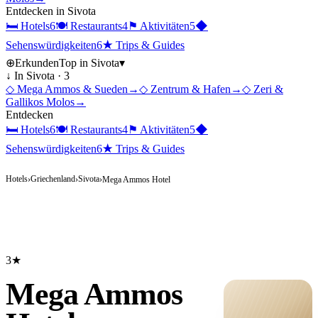
Entdecken in
Sivota
🛏
Hotels
6
🍽
Restaurants
4
⚑
Aktivitäten
5
◆
Sehenswürdigkeiten
6
★
Trips & Guides
⊕
Erkunden
Top in
Sivota
▾
↓ In
Sivota
·
3
◇
Mega Ammos & Sueden
→
◇
Zentrum & Hafen
→
◇
Zeri &
Gallikos Molos
→
Entdecken
🛏
Hotels
6
🍽
Restaurants
4
⚑
Aktivitäten
5
◆
Sehenswürdigkeiten
6
★
Trips & Guides
Hotels
Griechenland
Sivota
›
›
›
Mega Ammos Hotel
3★
Mega Ammos