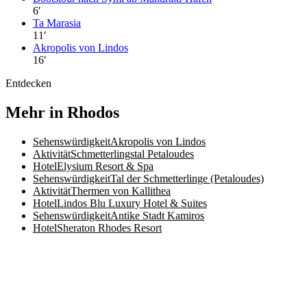
6
′
Ta Marasia
11
′
Akropolis von Lindos
16
′
Entdecken
Mehr in Rhodos
Sehenswürdigkeit
Akropolis von Lindos
Aktivität
Schmetterlingstal Petaloudes
Hotel
Elysium Resort & Spa
Sehenswürdigkeit
Tal der Schmetterlinge (Petaloudes)
Aktivität
Thermen von Kallithea
Hotel
Lindos Blu Luxury Hotel & Suites
Sehenswürdigkeit
Antike Stadt Kamiros
Hotel
Sheraton Rhodes Resort