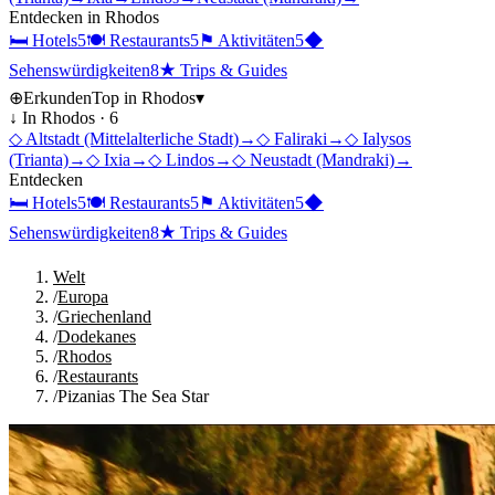
Entdecken in
Rhodos
🛏
Hotels
5
🍽
Restaurants
5
⚑
Aktivitäten
5
◆
Sehenswürdigkeiten
8
★
Trips & Guides
⊕
Erkunden
Top in
Rhodos
▾
↓ In
Rhodos
·
6
◇
Altstadt (Mittelalterliche Stadt)
→
◇
Faliraki
→
◇
Ialysos
(Trianta)
→
◇
Ixia
→
◇
Lindos
→
◇
Neustadt (Mandraki)
→
Entdecken
🛏
Hotels
5
🍽
Restaurants
5
⚑
Aktivitäten
5
◆
Sehenswürdigkeiten
8
★
Trips & Guides
Welt
/
Europa
/
Griechenland
/
Dodekanes
/
Rhodos
/
Restaurants
/
Pizanias The Sea Star