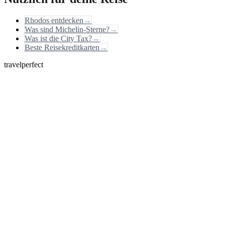
Rhodos entdecken
→
Was sind Michelin-Sterne?
→
Was ist die City Tax?
→
Beste Reisekreditkarten
→
travelperfect