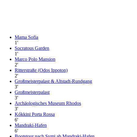
Mama Sofia
1
′
Socratous Garden
1
′
Marco Polo Mansion
2
′
Ritterstraße (Odos Ippoton)
2
′
Großmeisterpalast & Altstadt-Rundgang
3
′
Großmeisterpalast
3
′
Archäologisches Museum Rhodos
3
′
Kókkini Porta Rossa
6
′
Mandraki-Hafen
6
′
Bootstour nach Symi ab Mandraki-Hafen