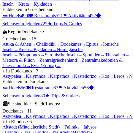
Inseln
→
Kreta
→
Kykladen
→
Entdecken in
Griechenland
🛏
Hotels
490
🍽
Restaurants
551
⚑
Aktivitäten
452
◆
Sehenswürdigkeiten
725
★
Trips & Guides
🏔
Region
Dodekanes
▾
Griechenland
·
15
Attika & Athen
→
Chalkidiki
→
Dodekanes
→
Epirus
→
Ionische
Inseln
→
Kreta
→
Kykladen
→
Nordägäische
Inseln
→
Peloponnes
→
Saronische Inseln
→
Sporaden
→
Thessalien –
Meteora & Pilion
→
Zentralgriechenland
→
Zentralmakedonien &
Thessaloniki
→
Évia (Euböa)
→
↓ In
Dodekanes
·
7
Astypalea
→
Kalymnos
→
Karpathos
→
Kastellorizo
→
Kos
→
Leros
→
N
Entdecken in
Dodekanes
🛏
Hotels
56
🍽
Restaurants
67
⚑
Aktivitäten
56
◆
Sehenswürdigkeiten
89
★
Trips & Guides
🏙
Sie sind hier ·
Stadt
Rhodos
▾
Dodekanes
·
11
Astypalea
→
Kalymnos
→
Karpathos
→
Kastellorizo
→
Kos
→
Leros
→
N
↓ In
Rhodos
·
6
Altstadt (Mittelalterliche Stadt)
→
Faliraki
→
Ialysos
(Trianta)
→
Ixia
→
Lindos
→
Neustadt (Mandraki)
→