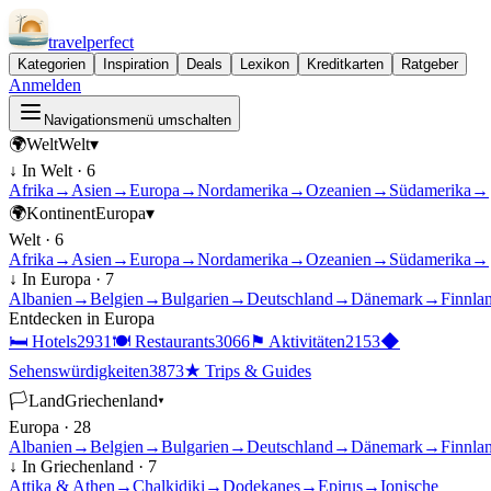
travel
perfect
Kategorien
Inspiration
Deals
Lexikon
Kreditkarten
Ratgeber
Anmelden
Navigationsmenü umschalten
🌍
Welt
Welt
▾
↓ In
Welt
·
6
Afrika
→
Asien
→
Europa
→
Nordamerika
→
Ozeanien
→
Südamerika
→
🌍
Kontinent
Europa
▾
Welt
·
6
Afrika
→
Asien
→
Europa
→
Nordamerika
→
Ozeanien
→
Südamerika
→
↓ In
Europa
·
7
Albanien
→
Belgien
→
Bulgarien
→
Deutschland
→
Dänemark
→
Finnla
Entdecken in
Europa
🛏
Hotels
2931
🍽
Restaurants
3066
⚑
Aktivitäten
2153
◆
Sehenswürdigkeiten
3873
★
Trips & Guides
🏳
Land
Griechenland
▾
Europa
·
28
Albanien
→
Belgien
→
Bulgarien
→
Deutschland
→
Dänemark
→
Finnla
↓ In
Griechenland
·
7
Attika & Athen
→
Chalkidiki
→
Dodekanes
→
Epirus
→
Ionische