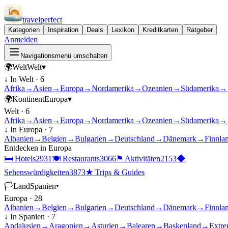
travel
perfect
Kategorien
Inspiration
Deals
Lexikon
Kreditkarten
Ratgeber
Anmelden
Navigationsmenü umschalten
🌍
Welt
Welt
▾
↓ In
Welt
·
6
Afrika
→
Asien
→
Europa
→
Nordamerika
→
Ozeanien
→
Südamerika
→
🌍
Kontinent
Europa
▾
Welt
·
6
Afrika
→
Asien
→
Europa
→
Nordamerika
→
Ozeanien
→
Südamerika
→
↓ In
Europa
·
7
Albanien
→
Belgien
→
Bulgarien
→
Deutschland
→
Dänemark
→
Finnla
Entdecken in
Europa
🛏
Hotels
2931
🍽
Restaurants
3066
⚑
Aktivitäten
2153
◆
Sehenswürdigkeiten
3873
★
Trips & Guides
🏳
Land
Spanien
▾
Europa
·
28
Albanien
→
Belgien
→
Bulgarien
→
Deutschland
→
Dänemark
→
Finnla
↓ In
Spanien
·
7
Andalusien
→
Aragonien
→
Asturien
→
Balearen
→
Baskenland
→
Extre