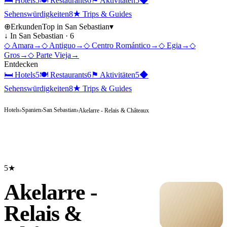
🛏
Hotels
5
🍽
Restaurants
6
⚑
Aktivitäten
5
◆
Sehenswürdigkeiten
8
★
Trips & Guides
⊕
Erkunden
Top in
San Sebastian
▾
↓ In
San Sebastian
·
6
◇
Amara
→
◇
Antiguo
→
◇
Centro Romántico
→
◇
Egia
→
◇
Gros
→
◇
Parte Vieja
→
Entdecken
🛏
Hotels
5
🍽
Restaurants
6
⚑
Aktivitäten
5
◆
Sehenswürdigkeiten
8
★
Trips & Guides
Hotels
Spanien
San Sebastian
›
›
›
Akelarre - Relais & Châteaux
5★
Akelarre -
Relais &