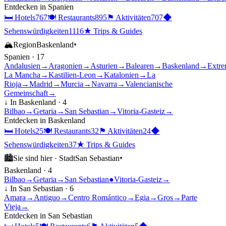
Entdecken in
Spanien
🛏
Hotels
767
🍽
Restaurants
895
⚑
Aktivitäten
707
◆
Sehenswürdigkeiten
1116
★
Trips & Guides
🏔
Region
Baskenland
▾
Spanien
·
17
Andalusien
→
Aragonien
→
Asturien
→
Balearen
→
Baskenland
→
Extre
La Mancha
→
Kastilien-Leon
→
Katalonien
→
La
Rioja
→
Madrid
→
Murcia
→
Navarra
→
Valencianische
Gemeinschaft
→
↓ In
Baskenland
·
4
Bilbao
→
Getaria
→
San Sebastian
→
Vitoria-Gasteiz
→
Entdecken in
Baskenland
🛏
Hotels
25
🍽
Restaurants
32
⚑
Aktivitäten
24
◆
Sehenswürdigkeiten
37
★
Trips & Guides
🏙
Sie sind hier ·
Stadt
San Sebastian
▾
Baskenland
·
4
Bilbao
→
Getaria
→
San Sebastian
●
Vitoria-Gasteiz
→
↓ In
San Sebastian
·
6
Amara
→
Antiguo
→
Centro Romántico
→
Egia
→
Gros
→
Parte
Vieja
→
Entdecken in
San Sebastian