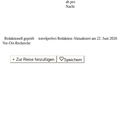
ab pro
Nacht
Redaktionell geprüft
travelperfect Redaktion
·
Aktualisiert am
22. Juni 2026
·
Vor-Ort-Recherche
+
Zur Reise hinzufügen
Speichern
Beste Preise · Anbieter vergleichen
Ab pro Nacht
450
€
Wo Sie buchen.