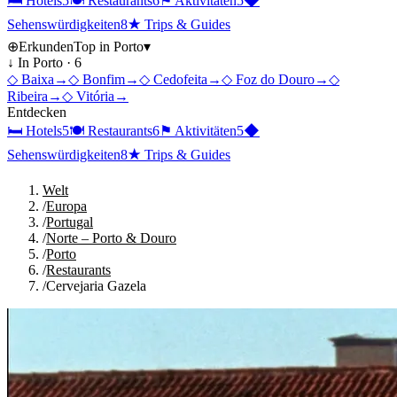
🛏
Hotels
5
🍽
Restaurants
6
⚑
Aktivitäten
5
◆
Sehenswürdigkeiten
8
★
Trips & Guides
⊕
Erkunden
Top in
Porto
▾
↓ In
Porto
·
6
◇
Baixa
→
◇
Bonfim
→
◇
Cedofeita
→
◇
Foz do Douro
→
◇
Ribeira
→
◇
Vitória
→
Entdecken
🛏
Hotels
5
🍽
Restaurants
6
⚑
Aktivitäten
5
◆
Sehenswürdigkeiten
8
★
Trips & Guides
Welt
/
Europa
/
Portugal
/
Norte – Porto & Douro
/
Porto
/
Restaurants
/
Cervejaria Gazela