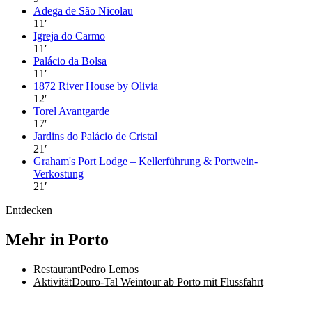
Adega de São Nicolau
11
′
Igreja do Carmo
11
′
Palácio da Bolsa
11
′
1872 River House by Olivia
12
′
Torel Avantgarde
17
′
Jardins do Palácio de Cristal
21
′
Graham's Port Lodge – Kellerführung & Portwein-
Verkostung
21
′
Entdecken
Mehr in Porto
Restaurant
Pedro Lemos
Aktivität
Douro-Tal Weintour ab Porto mit Flussfahrt