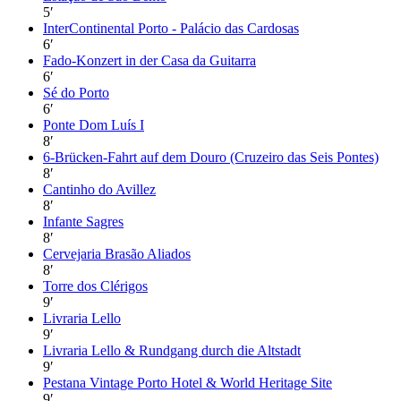
5
′
InterContinental Porto - Palácio das Cardosas
6
′
Fado-Konzert in der Casa da Guitarra
6
′
Sé do Porto
6
′
Ponte Dom Luís I
8
′
6-Brücken-Fahrt auf dem Douro (Cruzeiro das Seis Pontes)
8
′
Cantinho do Avillez
8
′
Infante Sagres
8
′
Cervejaria Brasão Aliados
8
′
Torre dos Clérigos
9
′
Livraria Lello
9
′
Livraria Lello & Rundgang durch die Altstadt
9
′
Pestana Vintage Porto Hotel & World Heritage Site
9
′