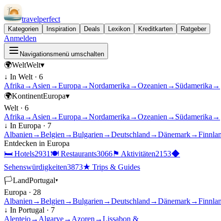
travel
perfect
Kategorien
Inspiration
Deals
Lexikon
Kreditkarten
Ratgeber
Anmelden
Navigationsmenü umschalten
🌍
Welt
Welt
▾
↓ In
Welt
·
6
Afrika
→
Asien
→
Europa
→
Nordamerika
→
Ozeanien
→
Südamerika
→
🌍
Kontinent
Europa
▾
Welt
·
6
Afrika
→
Asien
→
Europa
→
Nordamerika
→
Ozeanien
→
Südamerika
→
↓ In
Europa
·
7
Albanien
→
Belgien
→
Bulgarien
→
Deutschland
→
Dänemark
→
Finnla
Entdecken in
Europa
🛏
Hotels
2931
🍽
Restaurants
3066
⚑
Aktivitäten
2153
◆
Sehenswürdigkeiten
3873
★
Trips & Guides
🏳
Land
Portugal
▾
Europa
·
28
Albanien
→
Belgien
→
Bulgarien
→
Deutschland
→
Dänemark
→
Finnla
↓ In
Portugal
·
7
Alentejo
→
Algarve
→
Azoren
→
Lissabon &