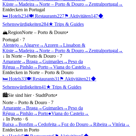
Küste
→
Madeira
→
Norte – Porto & Douro
→
Zentralportugal
→
Entdecken in
Portugal
🛏
Hotels
234
🍽
Restaurants
227
⚑
Aktivitäten
147
◆
Sehenswürdigkeiten
284
★
Trips & Guides
🏔
Region
Norte – Porto & Douro
▾
Portugal
·
7
Alentejo
→
Algarve
→
Azoren
→
Lissabon &
Küste
→
Madeira
→
Norte – Porto & Douro
→
Zentralportugal
→
↓ In
Norte – Porto & Douro
·
7
Amarante
→
Braga
→
Guimarães
→
Peso da
Régua
→
Pinhão
→
Porto
→
Viana do Castelo
→
Entdecken in
Norte – Porto & Douro
🛏
Hotels
33
🍽
Restaurants
31
⚑
Aktivitäten
21
◆
Sehenswürdigkeiten
41
★
Trips & Guides
🏙
Sie sind hier ·
Stadt
Porto
▾
Norte – Porto & Douro
·
7
Amarante
→
Braga
→
Guimarães
→
Peso da
Régua
→
Pinhão
→
Porto
●
Viana do Castelo
→
↓ In
Porto
·
6
Baixa
→
Bonfim
→
Cedofeita
→
Foz do Douro
→
Ribeira
→
Vitória
→
Entdecken in
Porto