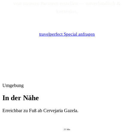
von unseren Partnern erstellen — unverbindlich &
kostenlos.
travelperfect Special anfragen
Umgebung
In der Nähe
Erreichbar zu Fuß ab
Cervejaria Gazela
.
25
Min