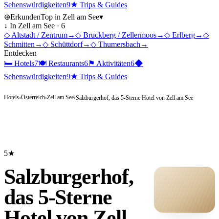
Sehenswürdigkeiten
9
★
Trips & Guides
⊕
Erkunden
Top in
Zell am See
▾
↓ In
Zell am See
·
6
◇
Altstadt / Zentrum
→
◇
Bruckberg / Zellermoos
→
◇
Erlberg
→
◇
Schmitten
→
◇
Schüttdorf
→
◇
Thumersbach
→
Entdecken
🛏
Hotels
7
🍽
Restaurants
6
⚑
Aktivitäten
6
◆
Sehenswürdigkeiten
9
★
Trips & Guides
Hotels
Österreich
Zell am See
›
›
›
Salzburgerhof, das 5-Sterne Hotel von Zell am See
5★
Salzburgerhof,
das 5-Sterne
Hotel von Zell