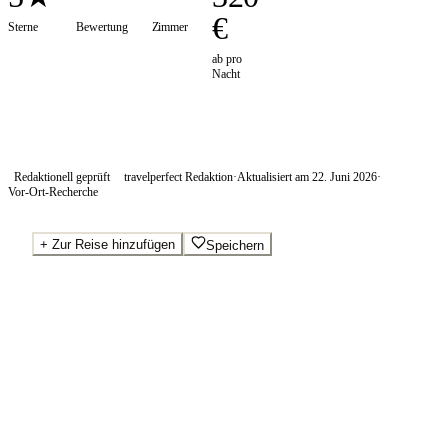
€
Sterne
Bewertung
Zimmer
ab pro
Nacht
Redaktionell geprüft
travelperfect Redaktion
·
Aktualisiert am
22. Juni 2026
·
Vor-Ort-Recherche
+
Zur Reise hinzufügen
Speichern
Beste Preise · Anbieter vergleichen
Ab pro Nacht
320
€