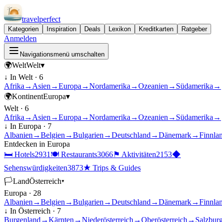
travel
perfect
Kategorien
Inspiration
Deals
Lexikon
Kreditkarten
Ratgeber
Anmelden
Navigationsmenü umschalten
🌍
Welt
Welt
▾
↓ In
Welt
·
6
Afrika
→
Asien
→
Europa
→
Nordamerika
→
Ozeanien
→
Südamerika
→
🌍
Kontinent
Europa
▾
Welt
·
6
Afrika
→
Asien
→
Europa
→
Nordamerika
→
Ozeanien
→
Südamerika
→
↓ In
Europa
·
7
Albanien
→
Belgien
→
Bulgarien
→
Deutschland
→
Dänemark
→
Finnla
Entdecken in
Europa
🛏
Hotels
2931
🍽
Restaurants
3066
⚑
Aktivitäten
2153
◆
Sehenswürdigkeiten
3873
★
Trips & Guides
🏳
Land
Österreich
▾
Europa
·
28
Albanien
→
Belgien
→
Bulgarien
→
Deutschland
→
Dänemark
→
Finnla
↓ In
Österreich
·
7
Burgenland
→
Kärnten
→
Niederösterreich
→
Oberösterreich
→
Salzbur