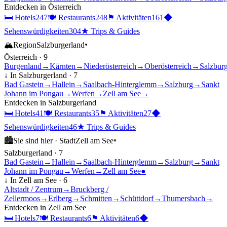
Entdecken in
Österreich
🛏
Hotels
247
🍽
Restaurants
248
⚑
Aktivitäten
161
◆
Sehenswürdigkeiten
304
★
Trips & Guides
🏔
Region
Salzburgerland
▾
Österreich
·
9
Burgenland
→
Kärnten
→
Niederösterreich
→
Oberösterreich
→
Salzbur
↓ In
Salzburgerland
·
7
Bad Gastein
→
Hallein
→
Saalbach-Hinterglemm
→
Salzburg
→
Sankt
Johann im Pongau
→
Werfen
→
Zell am See
→
Entdecken in
Salzburgerland
🛏
Hotels
41
🍽
Restaurants
35
⚑
Aktivitäten
27
◆
Sehenswürdigkeiten
46
★
Trips & Guides
🏙
Sie sind hier ·
Stadt
Zell am See
▾
Salzburgerland
·
7
Bad Gastein
→
Hallein
→
Saalbach-Hinterglemm
→
Salzburg
→
Sankt
Johann im Pongau
→
Werfen
→
Zell am See
●
↓ In
Zell am See
·
6
Altstadt / Zentrum
→
Bruckberg /
Zellermoos
→
Erlberg
→
Schmitten
→
Schüttdorf
→
Thumersbach
→
Entdecken in
Zell am See
🛏
Hotels
7
🍽
Restaurants
6
⚑
Aktivitäten
6
◆