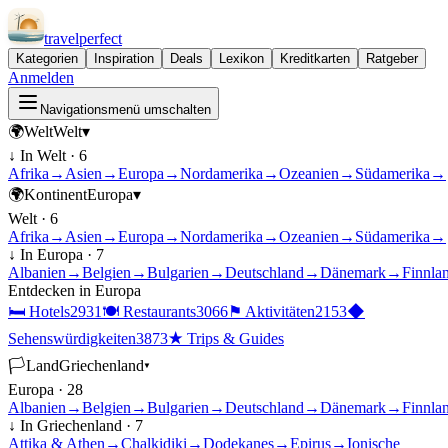
travel
perfect
Kategorien
Inspiration
Deals
Lexikon
Kreditkarten
Ratgeber
Anmelden
Navigationsmenü umschalten
🌍
Welt
Welt
▾
↓ In
Welt
·
6
Afrika
→
Asien
→
Europa
→
Nordamerika
→
Ozeanien
→
Südamerika
→
🌍
Kontinent
Europa
▾
Welt
·
6
Afrika
→
Asien
→
Europa
→
Nordamerika
→
Ozeanien
→
Südamerika
→
↓ In
Europa
·
7
Albanien
→
Belgien
→
Bulgarien
→
Deutschland
→
Dänemark
→
Finnla
Entdecken in
Europa
🛏
Hotels
2931
🍽
Restaurants
3066
⚑
Aktivitäten
2153
◆
Sehenswürdigkeiten
3873
★
Trips & Guides
🏳
Land
Griechenland
▾
Europa
·
28
Albanien
→
Belgien
→
Bulgarien
→
Deutschland
→
Dänemark
→
Finnla
↓ In
Griechenland
·
7
Attika & Athen
→
Chalkidiki
→
Dodekanes
→
Epirus
→
Ionische