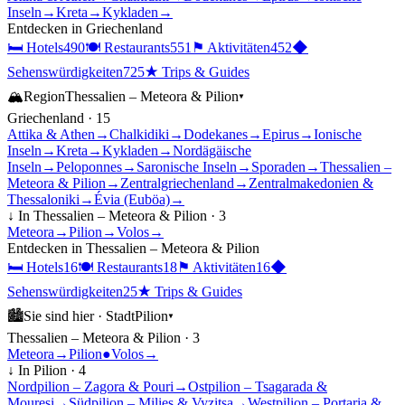
Inseln
→
Kreta
→
Kykladen
→
Entdecken in
Griechenland
🛏
Hotels
490
🍽
Restaurants
551
⚑
Aktivitäten
452
◆
Sehenswürdigkeiten
725
★
Trips & Guides
🏔
Region
Thessalien – Meteora & Pilion
▾
Griechenland
·
15
Attika & Athen
→
Chalkidiki
→
Dodekanes
→
Epirus
→
Ionische
Inseln
→
Kreta
→
Kykladen
→
Nordägäische
Inseln
→
Peloponnes
→
Saronische Inseln
→
Sporaden
→
Thessalien –
Meteora & Pilion
→
Zentralgriechenland
→
Zentralmakedonien &
Thessaloniki
→
Évia (Euböa)
→
↓ In
Thessalien – Meteora & Pilion
·
3
Meteora
→
Pilion
→
Volos
→
Entdecken in
Thessalien – Meteora & Pilion
🛏
Hotels
16
🍽
Restaurants
18
⚑
Aktivitäten
16
◆
Sehenswürdigkeiten
25
★
Trips & Guides
🏙
Sie sind hier ·
Stadt
Pilion
▾
Thessalien – Meteora & Pilion
·
3
Meteora
→
Pilion
●
Volos
→
↓ In
Pilion
·
4
Nordpilion – Zagora & Pouri
→
Ostpilion – Tsagarada &
Mouresi
→
Südpilion – Milies & Vyzitsa
→
Westpilion – Portaria &