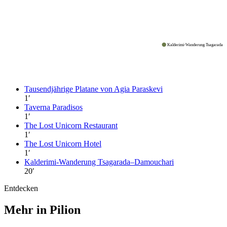
Kalderimi-Wanderung Tsagarada–
Tausendjährige Platane von Agia Paraskevi
1
′
Taverna Paradisos
1
′
The Lost Unicorn Restaurant
1
′
The Lost Unicorn Hotel
1
′
Kalderimi-Wanderung Tsagarada–Damouchari
20
′
Entdecken
Mehr in Pilion