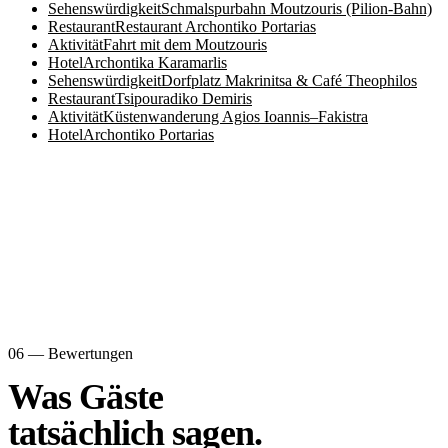
Sehenswürdigkeit
Schmalspurbahn Moutzouris (Pilion-Bahn)
Restaurant
Restaurant Archontiko Portarias
Aktivität
Fahrt mit dem Moutzouris
Hotel
Archontika Karamarlis
Sehenswürdigkeit
Dorfplatz Makrinitsa & Café Theophilos
Restaurant
Tsipouradiko Demiris
Aktivität
Küstenwanderung Agios Ioannis–Fakistra
Hotel
Archontiko Portarias
06 — Bewertungen
Was Gäste
tatsächlich sagen.