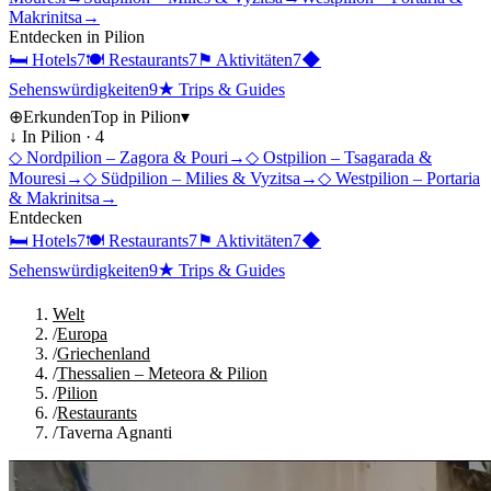
Makrinitsa
→
Entdecken in
Pilion
🛏
Hotels
7
🍽
Restaurants
7
⚑
Aktivitäten
7
◆
Sehenswürdigkeiten
9
★
Trips & Guides
⊕
Erkunden
Top in
Pilion
▾
↓ In
Pilion
·
4
◇
Nordpilion – Zagora & Pouri
→
◇
Ostpilion – Tsagarada &
Mouresi
→
◇
Südpilion – Milies & Vyzitsa
→
◇
Westpilion – Portaria
& Makrinitsa
→
Entdecken
🛏
Hotels
7
🍽
Restaurants
7
⚑
Aktivitäten
7
◆
Sehenswürdigkeiten
9
★
Trips & Guides
Welt
/
Europa
/
Griechenland
/
Thessalien – Meteora & Pilion
/
Pilion
/
Restaurants
/
Taverna Agnanti